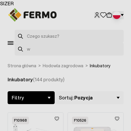
Przejdź do treści
SIZER
F10966
Szukaj
Szukaj
Strona główna
>
Hodowla zagrodowa
>
Inkubatory
Inkubatory
(144 produkty)
Skip to product list
Filtry
Sortuj:
Pozycja
F10968
F10526