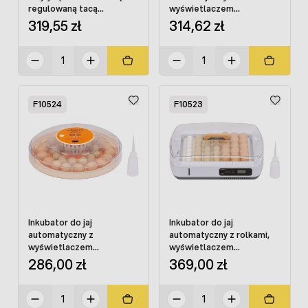
regulowaną tacą
wyświetlaczem
OVOstart 24
wilgotności OVOstart 52
319,55 zł
314,62 zł
F10524
F10523
Inkubator do jaj
Inkubator do jaj
automatyczny z
automatyczny z rolkami,
wyświetlaczem
wyświetlaczem
wilgotności OVOstart 30
temperatury i wilgotności
286,00 zł
369,00 zł
OVOstart 35