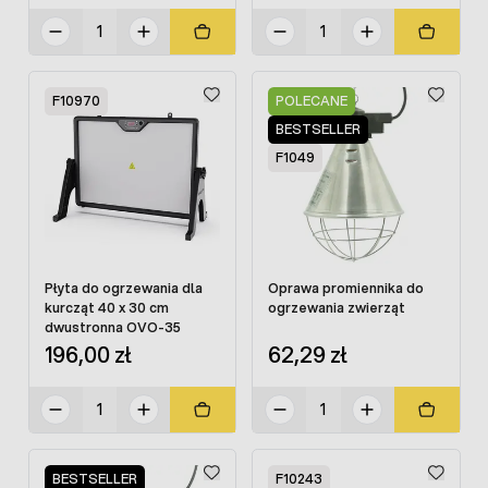
F10970
POLECANE
BESTSELLER
F1049
Płyta do ogrzewania dla
Oprawa promiennika do
kurcząt 40 x 30 cm
ogrzewania zwierząt
dwustronna OVO-35
196,00 zł
62,29 zł
BESTSELLER
F10243