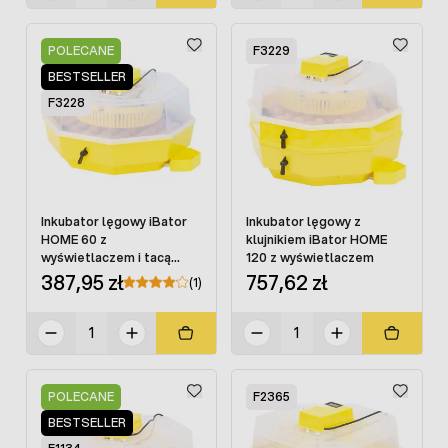
POLECANE
F3229
BESTSELLER
F3228
Inkubator lęgowy iBator
Inkubator lęgowy z
HOME 60 z
klujnikiem iBator HOME
wyświetlaczem i tacą
120 z wyświetlaczem
półautomatyczną
387,95 zł
757,62 zł
(1)
POLECANE
F2365
BESTSELLER