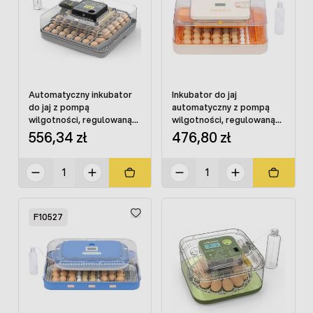
Automatyczny inkubator
Inkubator do jaj
do jaj z pompą
automatyczny z pompą
wilgotności, regulowaną
wilgotności, regulowaną
tacą OVOstart 48
tacą OVOstart 56
556,34 zł
476,80 zł
F10527