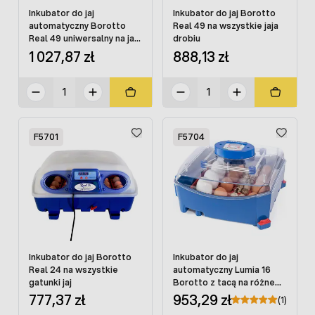
Inkubator do jaj
Inkubator do jaj Borotto
automatyczny Borotto
Real 49 na wszystkie jaja
Real 49 uniwersalny na jaja
drobiu
drobiu
1 027,87 zł
888,13 zł
F5701
F5704
Inkubator do jaj Borotto
Inkubator do jaj
Real 24 na wszystkie
automatyczny Lumia 16
gatunki jaj
Borotto z tacą na różne
jaja
777,37 zł
953,29 zł
(1)