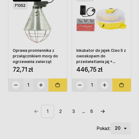
F1052
Oprawa promiennika z
Inkubator do jajek Cleo 5 z
przełącznikiem mocy do
owoskopem do
ogrzewania zwierząt
prześwietlania jaj +
prezent
72,71 zł
446,75 zł
1
2
3
8
Pokaż: