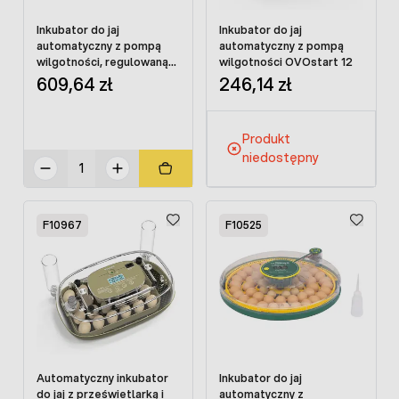
Inkubator do jaj
Inkubator do jaj
automatyczny z pompą
automatyczny z pompą
wilgotności, regulowaną
wilgotności OVOstart 12
tacą OVOstart 70
609,64 zł
246,14 zł
Produkt
niedostępny
F10967
F10525
Automatyczny inkubator
Inkubator do jaj
do jaj z prześwietlarką i
automatyczny z