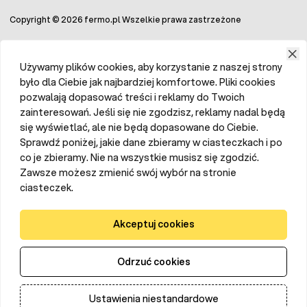
Automatyczne inkubatory do jaj - elastyczne
Copyright © 2026 fermo.pl Wszelkie prawa zastrzeżone
rozwiązanie
Używamy plików cookies, aby korzystanie z naszej strony
Aby w procesie inkubacji jaj doczekać się zdrowych i silnych
piskląt należy spełnić szereg wymagań. Poza temperaturą
było dla Ciebie jak najbardziej komfortowe. Pliki cookies
i wilgotnością bardzo ważną czynnością jest obracanie jaj.
pozwalają dopasować treści i reklamy do Twoich
Zaniechanie obracania powoduje wiele patologii lęgów,
zainteresowań. Jeśli się nie zgodzisz, reklamy nadal będą
które przełożą się na dysfunkcję pisklaków. Rotacje
się wyświetlać, ale nie będą dopasowane do Ciebie.
nałożonych jajek możemy wykonywać ręcznie, co wiąże się
koniecznością ciągłego zaglądania do aparatu lęgowego i
Sprawdź poniżej, jakie dane zbieramy w ciasteczkach i po
otwierania pokrywy. Wyposażając nasz inkubator w
co je zbieramy. Nie na wszystkie musisz się zgodzić.
automatyczne obracanie jaj
nie musimy pamiętać o tej
Zawsze możesz zmienić swój wybór na stronie
czynności. Specjalny silnik zrobi to za nas. Nasze wylęgarki
są pod tym katem elastyczne czyli mechanizm obrotu jaj
ciasteczek.
można dołożyć. Czyli na początku możemy zakupić
inkubator ręczny i używać go normalnie ręcznie rotując
wsad, a po czasie dokupić silnik zamontować i nasze
Akceptuj cookies
urządzenie stanie się inkubatorem automatycznym.
Odrzuć cookies
Obracanie automatyczne w inkubatorze - czy jest
potrzebne?
Ustawienia niestandardowe