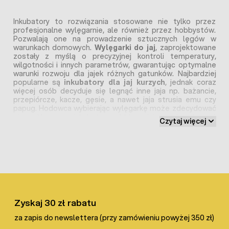
Inkubatory to rozwiązania stosowane nie tylko przez
profesjonalne wylęgarnie, ale również przez hobbystów.
Pozwalają one na prowadzenie sztucznych lęgów w
warunkach domowych.
Wylęgarki do jaj
, zaprojektowane
zostały z myślą o precyzyjnej kontroli temperatury,
wilgotności i innych parametrów, gwarantując optymalne
warunki rozwoju dla jajek różnych gatunków. Najbardziej
popularne są
inkubatory dla jaj kurzych
, jednak coraz
więcej osób decyduje się legnąć inne jaja np. bażancie,
przepiórcze, kacze, gęsie, a nawet jaja strusia emu czy
papug. Hodowca wybierając wylęgarkę może zdecydować
się na klasyczny inkubator, w którym jaja trzeba obracać
Czytaj więcej
ręcznie lub automatyczny, w którym rotacja następuje
samoczynnie. Alternatywą jest inkubator
półautomatyczny, w którym użytkownik musi jedynie
przekręcić kluczyk znajdujący się z boku urządzenia, tak by
wszystkie jaja jednocześnie zmieniły swoje położenie.
Wielu hodowców decyduje się również na budowę
inkubatora od podstaw, a dzięki dostępności
profesjonalnych podzespołów tj. grzałki, termostaty,
wentylatory, jest to możliwe. Warto zaznaczyć, że sukces
Zyskaj 30 zł rabatu
inkubacji nie tylko zależy od wylęgarki którą wybierzemy,
ale również od jakości inkubowanych jaj. Do prześwietlania
za zapis do newslettera (przy zamówieniu powyżej 350 zł)
jaj służą owoskopy, dzięki którym po ok. 7 dniach od