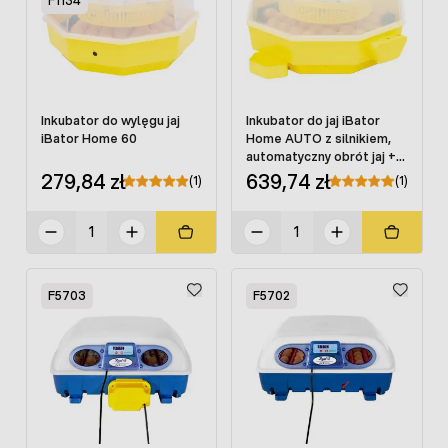
F1134
Inkubator do wylęgu jaj
Inkubator do jaj iBator
iBator Home 60
Home AUTO z silnikiem,
automatyczny obrót jaj +
klujnik
279,84 zł
639,74 zł
(1)
(1)
F5703
F5702