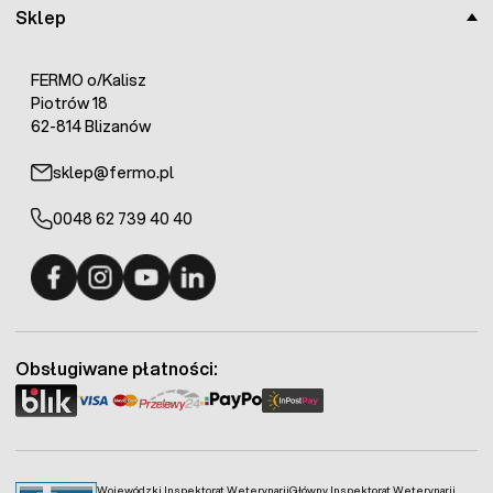
Sklep
FERMO o/Kalisz
Piotrów 18
62-814 Blizanów
sklep@fermo.pl
0048 62 739 40 40
Fermo - facebook
Fermo - Instagram
Fermo - YouTube
Fermo - Linkedin
Obsługiwane płatności:
Wojewódzki Inspektorat Weterynarii
Główny Inspektorat Weterynarii