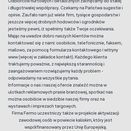
Odbiorców hurtowych i detalicznych zachęcamy do stałej
i długotrwałej współpracy. Czekamy na Państwa sugestie i
opinie. Zaufało nam już wiele firm, tysiące gospodarstw i
jeszcze więcej drobnych hodowców i ogrodników
jesteśmy pewni, iż spełnimy także Twoje oczekiwania.
Mając na uwadze dobro naszych klientów można
kontaktować się z nami: osobiście, telefonicznie, faksem,
mailowo, za pomocą formularza kontaktowego i witryny
www (więcej w zakładce kontakt). Każdego klienta
traktujemy poważnie, z największą starannością i
zaangażowaniem rozwiązujemy każdy problem -
odpowiadamy na wszystkie pytania.
Informacje o nas i naszej ofercie znaleźć można w
ulotkach reklamowych prasie branżowej, spotkać nas
można osobiście w siedzibie naszej firmy oraz na
wystawach i imprezach targowych.
Firma Fermo uczestniczy także w projekcie aktywizacji
zawodowej osób w powiecie kaliskim, który jest
współfinansowany przez Unię Europejską.