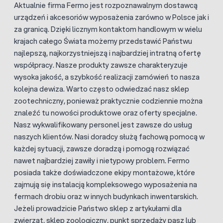
Aktualnie firma Fermo jest rozpoznawalnym dostawcą
urządzeń i akcesoriów wyposażenia zarówno w Polsce jak i
za granicą. Dzięki licznym kontaktom handlowym w wielu
krajach całego Świata możemy przedstawić Państwu
najlepszą, najkorzystniejszą i najbardziej intratną ofertę
współpracy. Nasze produkty zawsze charakteryzuje
wysoka jakość, a szybkość realizacji zamówień to nasza
kolejna dewiza. Warto często odwiedzać nasz sklep
zootechniczny, ponieważ praktycznie codziennie można
znaleźć tu nowości produktowe oraz oferty specjalne.
Nasz wykwalifikowany personel jest zawsze do usług
naszych klientów. Nasi doradcy służą fachową pomocą w
każdej sytuacji, zawsze doradzą i pomogą rozwiązać
nawet najbardziej zawiły i nietypowy problem. Fermo
posiada także doświadczone ekipy montażowe, które
zajmują się instalacją kompleksowego wyposażenia na
fermach drobiu oraz w innych budynkach inwentarskich.
Jeżeli prowadzicie Państwo sklep z artykułami dla
zwierząt, sklep zoologiczny, punkt sprzedaży pasz lub