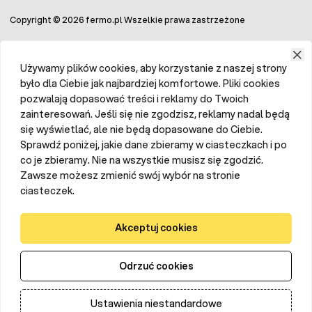
puchu, drobne piórka można przypalić, dla uzyskania
Copyright © 2026 fermo.pl Wszelkie prawa zastrzeżone
gładkiej skóry.
Skubanie przy użyciu skubarki trwa znacznie szybciej,
aniżeli ręczne. Wirujący bęben maszyny, wewnątrz którego
umieszczone są gumowe palce, jest w stanie w ciągu kilku
Używamy plików cookies, aby korzystanie z naszej strony
minut oskubać wiele ptaków jednocześnie. W zależności
było dla Ciebie jak najbardziej komfortowe. Pliki cookies
od potrzeb dostępne są
małe skubarki do drobiu
i
pozwalają dopasować treści i reklamy do Twoich
pojemności ok. 5 kg, a także
duże skubarki
, do których
zainteresowań. Jeśli się nie zgodzisz, reklamy nadal będą
można włożyć aż 15-20 kg tuszek do oskubania. Co ważne,
stosowanie skubarek minimalizuje ryzyko uszkodzenia
się wyświetlać, ale nie będą dopasowane do Ciebie.
mięsa i skraca czas przygotowania drobiu do dalszego
Sprawdź poniżej, jakie dane zbieramy w ciasteczkach i po
przetwarzania.
co je zbieramy. Nie na wszystkie musisz się zgodzić.
Skubaczki do drobiu
są nie tylko szybkie, ale również
Zawsze możesz zmienić swój wybór na stronie
higieniczne – gumowe palce delikatnie usuwają pióra,
ciasteczek.
zachowując jakość tuszek. Nie ma również bałaganu, jaki
często powstaje przy ręcznym skubaniu, co ułatwia
utrzymanie czystości w miejscu pracy. Dzięki temu cały
Akceptuj cookies
proces przygotowania drobiu jest bardziej efektywny,
szybki i przyjazny dla hodowcy.
Odrzuć cookies
Ustawienia niestandardowe