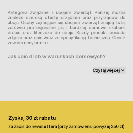
Kategoria związane z ubojem zwierząt. Poniżej można
znaleźć szeroką ofertę urządzeń oraz przyrządów do
uboju. Osoby zajmujące się ubojem zwierząt znajdą tutaj
zarówno profesjonalne jak i bardziej domowe skubarki
drobiu oraz kleszcze do uboju. Każdy produkt posiada
zdjęcie oraz opis wraz ze specyfikacją techniczną. Cennik
zawiera ceny brutto.
Jak ubić drób w warunkach domowych?
Ubój drobiu
i jego skubanie, to czynności które wielu
Czytaj więcej
osobom sprawiają najwięcej trudności w hodowli. Z
pomocą przychodzą narzędzie do uboju drobiu, w tym
kleszcze i lejki ubojowe oraz skubarki, które znacząco
ułatwiają całą pracę. Wykorzystanie przyrządów ubojowych
sprawia, że cały proces przebiega higienicznie i
humanitarnie, nie narażając zwierząt na długotrwałe
cierpienie.
Przepisy prawa regulują
domowy ubój drobiu
. Jest on
Zyskaj 30 zł rabatu
dozwolony, ale musi przebiegać higienicznie i
humanitarnie. Ptaki w szybki i bezbolesny sposób powinny
za zapis do newslettera (przy zamówieniu powyżej 350 zł)
zostać pozbawione życia. Miejsce uboju musi być czyste i