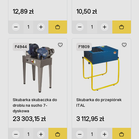
12,89 zł
10,50 zł
F4944
F1809
Skubarka skubaczka do
Skubarka do przepiórek
drobiu na sucho 7-
ITAL
dyskowa
23 303,15 zł
3 112,95 zł