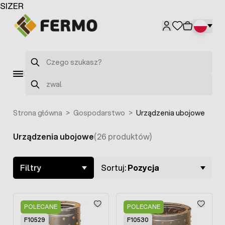
Przejdź do treści
SIZER
F3054
F2596
Szukaj
Szukaj
Strona główna
>
Gospodarstwo
>
Urządzenia ubojowe
Urządzenia ubojowe
(26 produktów)
Skip to product list
Filtry
Sortuj:
Pozycja
POLECANE
POLECANE
F10529
F10530