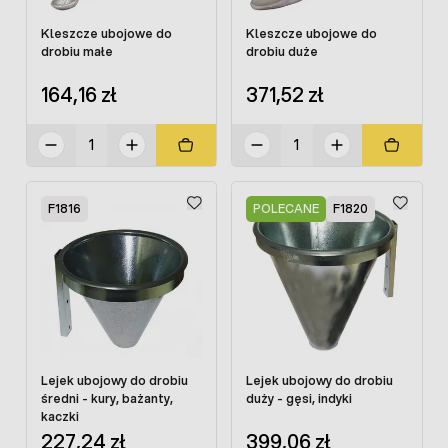
Kleszcze ubojowe do
Kleszcze ubojowe do
drobiu małe
drobiu duże
164,16 zł
371,52 zł
F1816
POLECANE
F1820
Lejek ubojowy do drobiu
Lejek ubojowy do drobiu
średni - kury, bażanty,
duży - gęsi, indyki
kaczki
227,24 zł
399,06 zł