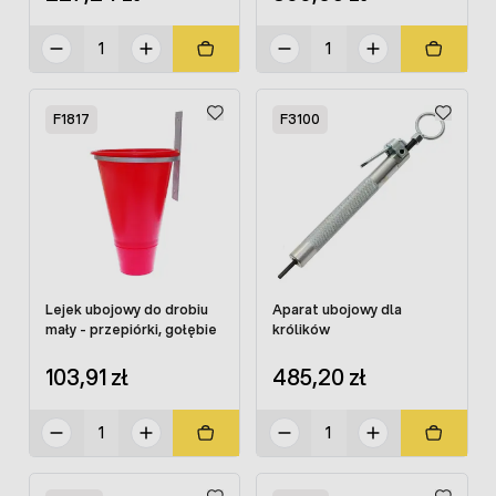
F1817
F3100
Lejek ubojowy do drobiu
Aparat ubojowy dla
mały - przepiórki, gołębie
królików
103,91 zł
485,20 zł