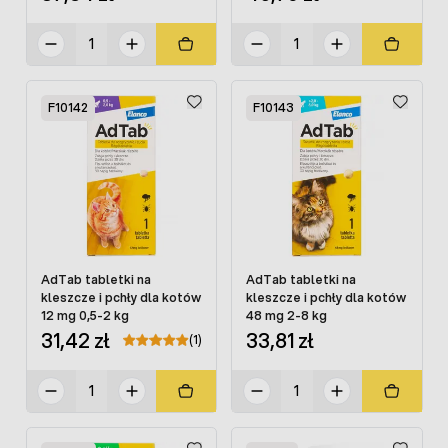
F10142
F10143
AdTab tabletki na
AdTab tabletki na
kleszcze i pchły dla kotów
kleszcze i pchły dla kotów
12 mg 0,5-2 kg
48 mg 2-8 kg
31,42 zł
33,81 zł
(1)