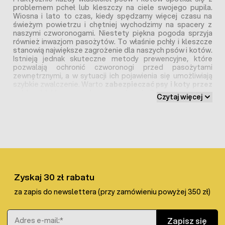
problemem pcheł lub kleszczy na ciele swojego pupila.
Wiosna i lato to czas, kiedy spędzamy więcej czasu na
świeżym powietrzu i chętniej wychodzimy na spacery z
naszymi czworonogami. Niestety piękna pogoda sprzyja
również inwazjom pasożytów. To właśnie pchły i kleszcze
stanowią największe zagrożenie dla naszych psów i kotów.
Istnieją jednak skuteczne metody prewencyjne, które
pozwalają ochronić czworonogi przed pasożytami
zewnętrznymi, a w sytuacji ich pojawienia się umożliwiają
szybkie zwalczenie. Warto
zabezpieczać psy i koty przez
pchłami i kleszczami
przez cały rok. Pomimo tego, że
Czytaj więcej
największe ryzyko występuje latem i wiosną, to dodatnie
temperatury jesienią i zimą sprzyjają również
zachorowaniom na choroby odkleszczowe.
Jak wygląda pchła?
Pchły to małe, irytujące stworzenia, które możemy
spotkać na ciele psa i kota, a także innych zwierząt. Choć
Zyskaj 30 zł rabatu
mogłoby się wydawać, że pojawiają się znikąd, ich
zwalczenie bywa bardzo trudne i wymaga zastosowania
za zapis do newslettera (przy zamówieniu powyżej 350 zł)
specjalistycznych preparatów i wiedzy odnośnie ich użycia.
Pchły u psa
są bardzo uciążliwe ponieważ gryzą, co
Adres e-mail
powoduje swędzące bąble na skórze. Mogą one
Zapisz się
rozprzestrzeniać choroby i inne pasożyty. Pchły są