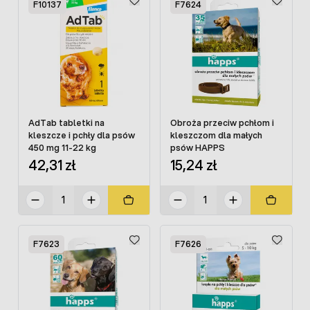
F10137
F7624
AdTab tabletki na
Obroża przeciw pchłom i
kleszcze i pchły dla psów
kleszczom dla małych
450 mg 11-22 kg
psów HAPPS
42,31 zł
15,24 zł
F7623
F7626