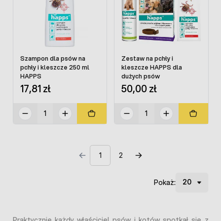
Szampon dla psów na
Zestaw na pchły i
pchły i kleszcze 250 ml
kleszcze HAPPS dla
HAPPS
dużych psów
17,81 zł
50,00 zł
1
2
Pokaż:
Praktycznie każdy właściciel psów i kotów spotkał się z