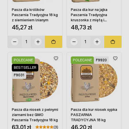
Pasza dla królików
Pasza dla kur na jajka
Paszarnia Tradycyjna 18 kg
Paszarnia Tradycyjna
z siemieniem lnianym
kruszonka z miętą i
kurkumą 18 kg
45,27 zł
48,73 zł
POLECANE
POLECANE
F9920
BESTSELLER
F9031
Pasza dla niosek z pełnymi
Pasza dla kur niosek sypka
ziarnami bez GMO
PASZARNIA
Paszarnia Tradycyjna 18 kg
TRADYCYJNA 18 kg
63,01 zł
46,20 zł
(3)