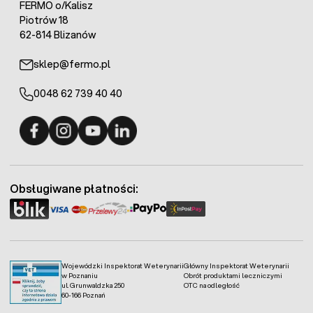
FERMO o/Kalisz
Piotrów 18
62-814 Blizanów
sklep@fermo.pl
0048 62 739 40 40
Fermo - facebook
Fermo - Instagram
Fermo - YouTube
Fermo - Linkedin
Obsługiwane płatności:
Wojewódzki Inspektorat Weterynarii
Główny Inspektorat Weterynarii
w Poznaniu
Obrót produktami leczniczymi
ul. Grunwaldzka 250
OTC na odległość
60-166 Poznań