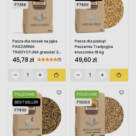
F7356
F7600
Pasza dla niosek na jajka
Pasza dla piskląt
PASZARNIA
Paszarnia Tradycyjna
TRADYCYJNA granulat 20
kruszonka 18 kg
kg
45,78 zł
49,60 zł
(1)
POLECANE
POLECANE
BESTSELLER
F10203
F7930