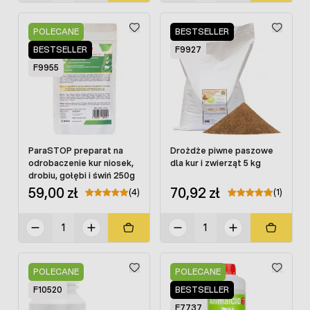
POLECANE
BESTSELLER
BESTSELLER
F9927
F9955
ParaSTOP preparat na
Drożdże piwne paszowe
odrobaczenie kur niosek,
dla kur i zwierząt 5 kg
drobiu, gołębi i świń 250g
59,00 zł
70,92 zł
(4)
(1)
POLECANE
POLECANE
F10520
BESTSELLER
F7737