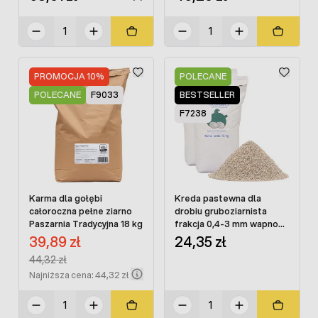
PROMOCJA 10%
POLECANE
POLECANE
F9033
BESTSELLER
F7238
Karma dla gołębi
Kreda pastewna dla
całoroczna pełne ziarno
drobiu gruboziarnista
Paszarnia Tradycyjna 18 kg
frakcja 0,4-3 mm wapno
dla kur 20 kg
Cena promocyjna:
39,89 zł
24,35 zł
Regular Price:
44,32 zł
Najniższa cena: 44,32 zł