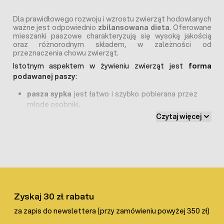
Dla prawidłowego rozwoju i wzrostu zwierząt hodowlanych
ważne jest odpowiednio
zbilansowana dieta
. Oferowane
mieszanki paszowe charakteryzują się wysoką jakością
oraz różnorodnym składem, w zależności od
przeznaczenia chowu zwierząt.
Istotnym aspektem w żywieniu zwierząt jest
forma
podawanej paszy
:
pasza sypka
jest łatwo i szybko pobierana przez
młode osobniki,
granulat
doskonała dla dorosłych zwierząt
Czytaj więcej
Pasze dla drobiu
Każdy gatunek drobiu wymaga innych potrzeb
żywieniowych, związanych z ich wzrostem, genetyką,
przeznaczeniem chowu oraz środowiskiem bytowania,
stąd wyróżnia się pasze dla niosek, paszek dla kaczek gęsi,
Zyskaj 30 zł rabatu
pasze dla przepiórek nieśnych.
za zapis do newslettera (przy zamówieniu powyżej 350 zł)
Dodatki naturalne
w formie suszu z pokrzywy, pestki
dyni, wyciągi z ziół korzystnie wpływają na układ