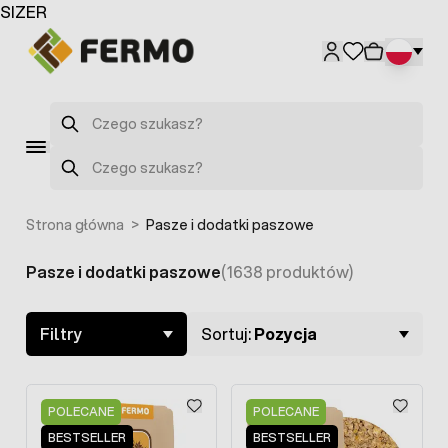
Przejdź do treści
SIZER
Szukaj
Szukaj
Strona główna
>
Pasze i dodatki paszowe
Pasze i dodatki paszowe
(1638 produktów)
Skip to product list
Filtry
Sortuj:
Pozycja
POLECANE
POLECANE
BESTSELLER
BESTSELLER