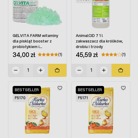
GELVITA FARM witaminy
AnimalCID 7 1 l
dla piskląt booster z
zakwaszacz dla królików,
probiotykiem i
drobiu i trzody
elektrolitami 10 g
34,00 zł
45,59 zł
(1)
(1)
BESTSELLER
BESTSELLER
F5170
F5171