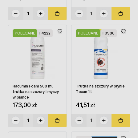
POLECANE
F4222
POLECANE
F9986
Racumin Foam 500 ml
Trutka na szczury w płynie
trutka na szczury i myszy
Toxan 1 l
w piance
173,00 zł
41,51 zł