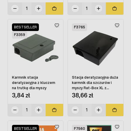
BESTSELLER
F3765
F3359
Karmnik stacja
Stacja deratyzacyjna duża
deratyzacyjna z kluczem
karmnik dla szczurów i
na trutkę dla myszy
myszy Rat-Box XL z
kluczem
3,84 zł
38,66 zł
BESTSELLER
F7560