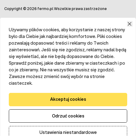
Copyright © 2026 fermo.pl Wszelkie prawa zastrzeżone
Używamy plików cookies, aby korzystanie z naszej strony
było dla Ciebie jak najbardziej komfortowe. Pliki cookies
pozwalają dopasować treści i reklamy do Twoich
Czy deratyzacja jest bezpieczna?
zainteresowań. Jeśli się nie zgodzisz, reklamy nadal będą
się wyświetlać, ale nie będą dopasowane do Ciebie.
Obecność gryzoni budzi pewnego rodzaju lęki, czy
Sprawdź poniżej, jakie dane zbieramy w ciasteczkach i po
deratyzacja jest bezpieczna. Zazwyczaj proces zwalczania
co je zbieramy. Nie na wszystkie musisz się zgodzić.
szczurów i myszy kojarzy nam się z rozsypaniem trutki.
Obawy pojawiają się szczególnie wtedy, gdy w otoczeniu
Zawsze możesz zmienić swój wybór na stronie
znajdują się zwierzęta i dzieci.
Prawidłowo
ciasteczek.
przeprowadzona deratyzacja jest bezpieczna
, pod
warunkiem wyboru odpowiednich metod i narzędzi
zwalczania gryzoni. Bardzo ważne jest, by trutki wykładać
Akceptuj cookies
w specjalnie dedykowanych karmnikach i tunelach
deratyzacyjnych, które są zamykane na klucz, dzięki czemu
osoby postronne oraz dzieci nie będą miały dostępu do
Odrzuć cookies
trucizny. Unikniemy również przypadkowego spożycia
trujących granulek przez zwierzęta domowe. Każdy
karmnik z trucizną na myszy i szczury powinien być
odpowiednio zabezpieczony i oznaczony naklejką z
Ustawienia niestandardowe