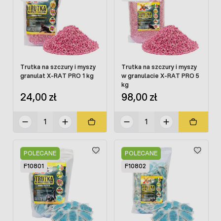
Trutka na szczury i myszy
Trutka na szczury i myszy
granulat X-RAT PRO 1 kg
w granulacie X-RAT PRO 5
kg
24,00 zł
98,00 zł
POLECANE
POLECANE
F10801
F10802