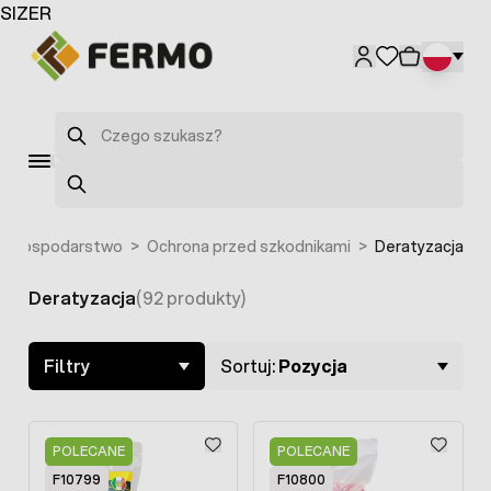
Przejdź do treści
SIZER
F10033
Szukaj
Szukaj
>
Gospodarstwo
>
Ochrona przed szkodnikami
>
Deratyzacja
Deratyzacja
(92 produkty)
Skip to product list
Filtry
Sortuj:
Pozycja
POLECANE
POLECANE
F10799
F10800