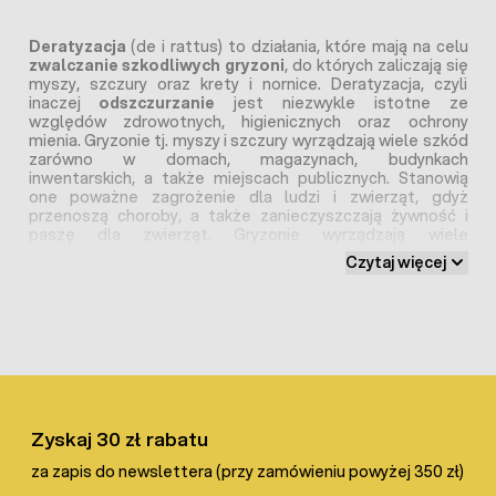
Deratyzacja
(de i rattus) to działania, które mają na celu
zwalczanie szkodliwych gryzoni
, do których zaliczają się
myszy, szczury oraz krety i nornice. Deratyzacja, czyli
inaczej
odszczurzanie
jest niezwykle istotne ze
względów zdrowotnych, higienicznych oraz ochrony
mienia. Gryzonie tj. myszy i szczury wyrządzają wiele szkód
zarówno w domach, magazynach, budynkach
inwentarskich, a także miejscach publicznych. Stanowią
one poważne zagrożenie dla ludzi i zwierząt, gdyż
przenoszą choroby, a także zanieczyszczają żywność i
paszę dla zwierząt. Gryzonie wyrządzają wiele
kosztownych szkód, uwielbiają gryźć różnego rodzaju
Czytaj więcej
materiały, tkaniny, a także kable elektryczne. Bardzo
ważne jest zatem, by w sytuacjach pojawienia się gryzoni, a
także ryzyka ich wystąpienia, zaopatrzyć się w
preparaty
do deratyzacji
tj. trutka na gryzonie, karmnik na myszy,
które pomogą zwalczyć szkodniki.
Deratyzacja krok po kroku:
Zyskaj 30 zł rabatu
By
skutecznie przeprowadzić deratyzację
, w pierwszej
kolejności należy zidentyfikować, z jakim szkodnikiem
za zapis do newslettera (przy zamówieniu powyżej 350 zł)
mamy do czynienia. Warto określić również obszary, gdzie