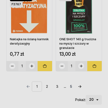
F3767
Naklejka na ścianę karmnik
ONE SHOT 140 g trucizna
deratyzacyjny
na myszy i szczury w
granulacie
0,77 zł
13,00 zł
1
2
3
5
Pokaż: