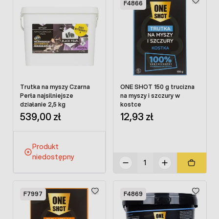
F4866
Trutka na myszy Czarna
ONE SHOT 150 g trucizna
Perła najsilniejsze
na myszy i szczury w
działanie 2,5 kg
kostce
539,00 zł
12,93 zł
Produkt
niedostępny
F7997
F4869