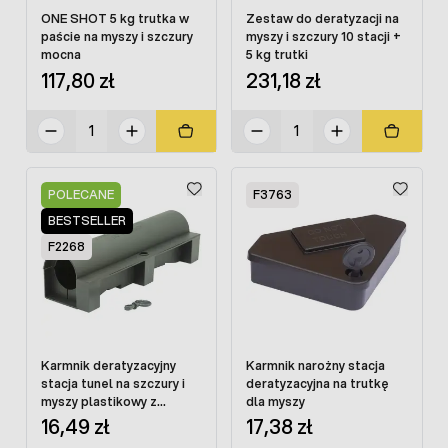
ONE SHOT 5 kg trutka w
Zestaw do deratyzacji na
paście na myszy i szczury
myszy i szczury 10 stacji +
mocna
5 kg trutki
117,80 zł
231,18 zł
POLECANE
F3763
BESTSELLER
F2268
Karmnik deratyzacyjny
Karmnik narożny stacja
stacja tunel na szczury i
deratyzacyjna na trutkę
myszy plastikowy z
dla myszy
kluczem
16,49 zł
17,38 zł