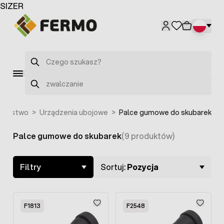
Przejdź do treści
SIZER
F3054
Szukaj
Szukaj
darstwo
>
Urządzenia ubojowe
>
Palce gumowe do skubarek
Palce gumowe do skubarek
(9 produktów)
Skip to product list
Filtry
Sortuj:
Pozycja
F1813
F2548