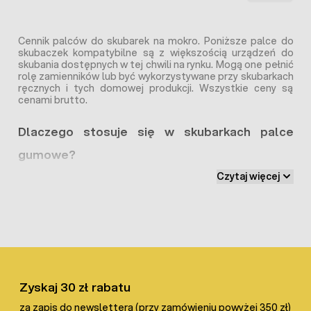
Cennik palców do skubarek na mokro. Poniższe palce do
skubaczek kompatybilne są z większością urządzeń do
skubania dostępnych w tej chwili na rynku. Mogą one pełnić
rolę zamienników lub być wykorzystywane przy skubarkach
ręcznych i tych domowej produkcji. Wszystkie ceny są
cenami brutto.
Dlaczego stosuje się w skubarkach palce
gumowe?
Czytaj więcej
Palce gumowe to podstawowy element każdej skubarki.
Zapewniają one skuteczne usuwanie piór brojlerów,
kaczek, indyków, gęsi, czy też innych ptaków. Ich
stosowanie minimalizuje ryzyko uszkodzenia tuszek.
zapewniając tym samym wysoką jakość mięsa i skóry.
Zalety stosowanie palców gumowych w
skubarkach;
Zyskaj 30 zł rabatu
za zapis do newslettera (przy zamówieniu powyżej 350 zł)