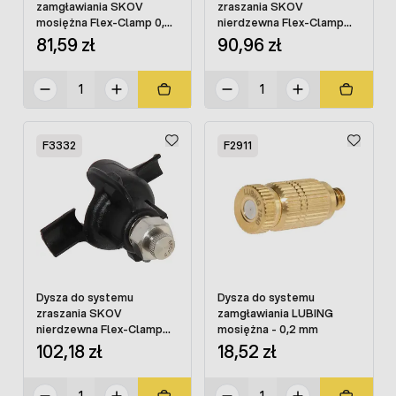
zamgławiania SKOV
zraszania SKOV
mosiężna Flex-Clamp 0,2
nierdzewna Flex-Clamp
mm kompletna
0,3 mm kompletna
81,59 zł
90,96 zł
F3332
F2911
Dysza do systemu
Dysza do systemu
zraszania SKOV
zamgławiania LUBING
nierdzewna Flex-Clamp
mosiężna - 0,2 mm
0,2 mm kompletna
102,18 zł
18,52 zł