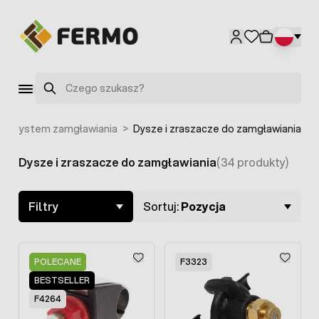
Przejdź do treści
Szukaj
>
System zamgławiania
>
Dysze i zraszacze do zamgławiania
Dysze i zraszacze do zamgławiania
(34 produkty)
Skip to product list
Filtry
Sortuj:
Pozycja
POLECANE
F3323
BESTSELLER
F4264