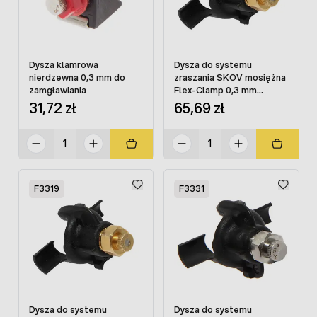
Dysza klamrowa
Dysza do systemu
nierdzewna 0,3 mm do
zraszania SKOV mosiężna
zamgławiania
Flex-Clamp 0,3 mm
kompletna
31,72 zł
65,69 zł
F3319
F3331
Dysza do systemu
Dysza do systemu