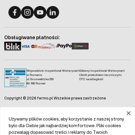
Fermo - facebook
Fermo - Instagram
Fermo - YouTube
Fermo - Linkedin
Obsługiwane płatności:
Wojewódzki Inspektorat Weterynarii
Główny Inspektorat Weterynarii
w Poznaniu
Obrót produktami leczniczymi
ul. Grunwaldzka 250
OTC na odległość
60-166 Poznań
Copyright © 2026 fermo.pl Wszelkie prawa zastrzeżone
Używamy plików cookies, aby korzystanie z naszej strony
było dla Ciebie jak najbardziej komfortowe. Pliki cookies
pozwalają dopasować treści i reklamy do Twoich