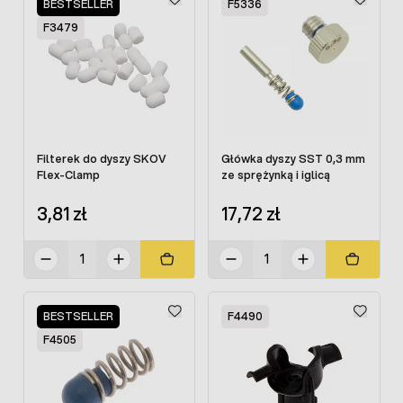
BESTSELLER
F5336
F3479
Filterek do dyszy SKOV
Główka dyszy SST 0,3 mm
Flex-Clamp
ze sprężynką i iglicą
3,81 zł
17,72 zł
BESTSELLER
F4490
F4505