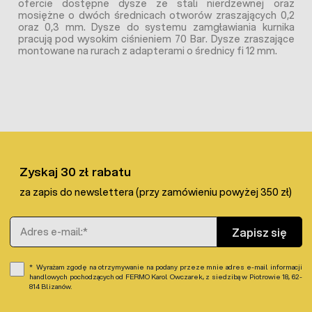
ofercie dostępne dysze ze stali nierdzewnej oraz
mosiężne o dwóch średnicach otworów zraszających 0,2
oraz 0,3 mm. Dysze do systemu zamgławiania kurnika
pracują pod wysokim ciśnieniem 70 Bar. Dysze zraszające
montowane na rurach z adapterami o średnicy fi 12 mm.
Zyskaj 30 zł rabatu
za zapis do newslettera (przy zamówieniu powyżej 350 zł)
Adres e-mail
Zapisz się
Wyrażam zgodę na otrzymywanie na podany przeze mnie adres e-mail informacji
handlowych pochodzących od FERMO Karol Owczarek, z siedzibą w Piotrowie 18, 62-
814 Blizanów.