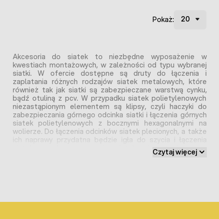
Pokaż:
Akcesoria do siatek to niezbędne wyposażenie w
kwestiach montażowych, w zależności od typu wybranej
siatki. W ofercie dostępne są druty do łączenia i
zaplatania różnych rodzajów siatek metalowych, które
również tak jak siatki są zabezpieczane warstwą cynku,
bądź otuliną z pcv. W przypadku siatek polietylenowych
niezastąpionym elementem są klipsy, czyli haczyki do
zabezpieczania górnego odcinka siatki i łączenia górnych
siatek polietylenowych z bocznymi hexagonalnymi na
wolierze. Do łączenia odcinków siatek plecionych, a także
ich naprawy przydatna będzie igła do szycia i łączenia
siatek, a do mocowania siatek niezastąpione są
Czytaj więcej
uniwersalne opaski zwane trytytkami.