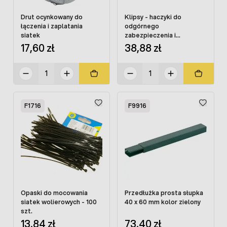
Drut ocynkowany do
Klipsy - haczyki do
łączenia i zaplatania
odgórnego
siatek
zabezpieczenia i
mocowania siatek
17,60 zł
38,88 zł
wolierowych
F1716
F9916
Opaski do mocowania
Przedłużka prosta słupka
siatek wolierowych - 100
40 x 60 mm kolor zielony
szt.
13,84 zł
73,40 zł