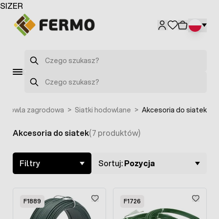
Przejdź do treści
SIZER
Szukaj
Szukaj
odowla zagrodowa
>
Siatki hodowlane
>
Akcesoria do siatek
Akcesoria do siatek
(7 produktów)
Skip to product list
Filtry
Sortuj:
Pozycja
F1889
F1726