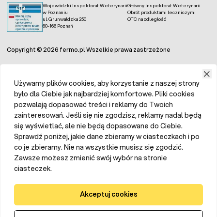
Wojewódzki Inspektorat Weterynarii
Główny Inspektorat Weterynarii
w Poznaniu
Obrót produktami leczniczymi
ul. Grunwaldzka 250
OTC na odległość
60-166 Poznań
Copyright © 2026 fermo.pl Wszelkie prawa zastrzeżone
Używamy plików cookies, aby korzystanie z naszej strony
było dla Ciebie jak najbardziej komfortowe. Pliki cookies
pozwalają dopasować treści i reklamy do Twoich
zainteresowań. Jeśli się nie zgodzisz, reklamy nadal będą
się wyświetlać, ale nie będą dopasowane do Ciebie.
Sprawdź poniżej, jakie dane zbieramy w ciasteczkach i po
co je zbieramy. Nie na wszystkie musisz się zgodzić.
Zawsze możesz zmienić swój wybór na stronie
ciasteczek.
Akceptuj cookies