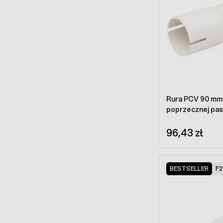
Rura PCV 90 mm prost
poprzecznej pas
96,43 zł
BESTSELLER
F2