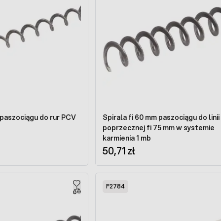
 paszociągu do rur PCV
Spirala fi 60 mm paszociągu do linii
poprzecznej fi 75 mm w systemie
karmienia 1 mb
50,71 zł
F2784