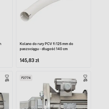
m
Kolano do rury PCV fi 125 mm do
paszociągu - długość 140 cm
145,83 zł
F2774