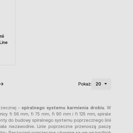
ii
Pokaż:
przecznej
- spiralnego systemu karmienia drobiu
. W
icy fi 56 mm, fi 75 mm, fi 90 mm i fi 125 mm, spirale
menty do budowy spiralnego systemu poprzecznego linii
iała niezawodnie. Linie poprzeczne przenoszą paszę
obiu. Paszociągi poprzeczne używane są we wszystkich