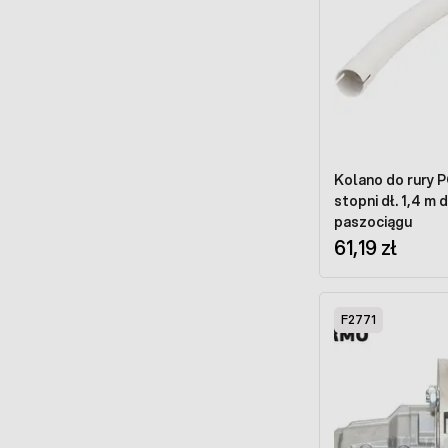
Kolano do rury P
stopni dł. 1,4 m 
paszociągu
61,19 zł
F2771