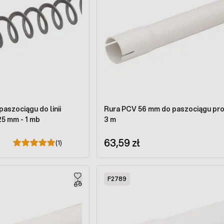
paszociągu do linii
Rura PCV 56 mm do paszociągu pros
25 mm - 1 mb
3 m
63,59 zł
(1)
F2789