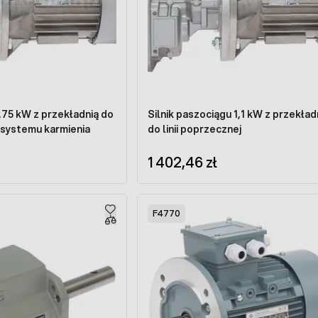
75 kW z przekładnią do
Silnik paszociągu 1,1 kW z przekład
j systemu karmienia
do linii poprzecznej
1 402,46 zł
F4770