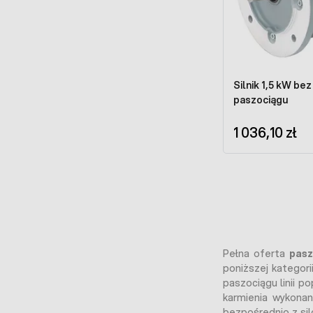
Silnik 1,5 kW be
paszociągu
1 036,10 zł
Pełna oferta
pasz
poniższej kategori
paszociągu linii p
karmienia wykonan
bezpośrednio z silo