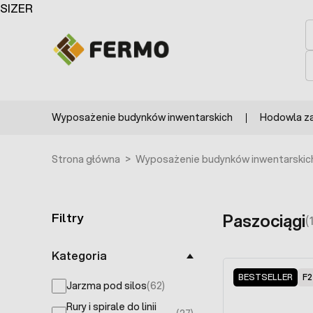
Przejdź do treści
SIZER
S
S
Wyposażenie budynków inwentarskich
Hodowla z
Strona główna
>
Wyposażenie budynków inwentarskic
Filtry
Paszociągi
(
Skip to product list
Kategoria
BESTSELLER
F2
Jarzma pod silos
(62)
products available
Rury i spirale do linii