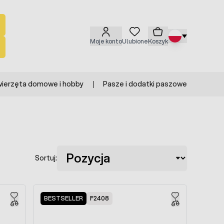
Moje konto
Ulubione
Koszyk
ierzęta domowe i hobby
Pasze i dodatki paszowe
Sortuj:
BESTSELLER
F2408