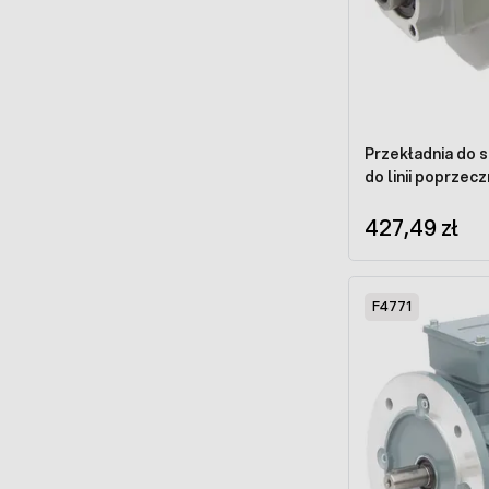
Przekładnia do si
do linii poprz
427,49 zł
F4771