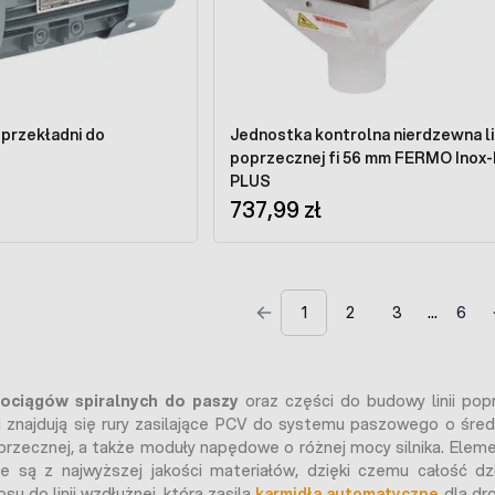
z przekładni do
Jednostka kontrolna nierdzewna lin
poprzecznej fi 56 mm FERMO Inox-Line
PLUS
737,99 zł
1
2
3
6
ociągów spiralnych do paszy
oraz części do budowy linii po
i znajdują się rury zasilające PCV do systemu paszowego o średn
oprzecznej, a także moduły napędowe o różnej mocy silnika. Ele
e są z najwyższej jakości materiałów, dzięki czemu całość dz
su do linii wzdłużnej, która zasila
karmidła automatyczne
dla dr