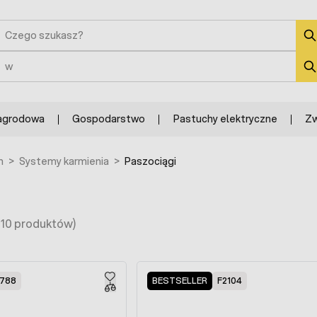
zukaj
zukaj
agrodowa
Gospodarstwo
Pastuchy elektryczne
Zw
h
>
Systemy karmienia
>
Paszociągi
110 produktów)
788
BESTSELLER
F2104