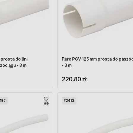
a do linii
Rura PCV 125 mm prosta do paszoc
zociągu - 3 m
- 3 m
220,80 zł
192
F2413