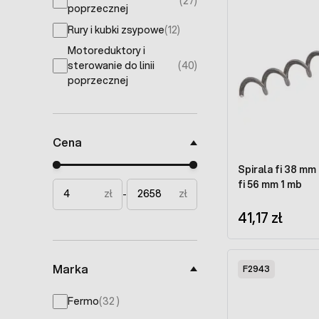
(27)
products available
poprzecznej
Rury i kubki zsypowe
(12)
products available
Motoreduktory i
sterowanie do linii
(40)
products available
poprzecznej
Cena
Minimal price
Maximum price
Spirala fi 38 mm
fi 56 mm 1 mb
zł
zł
-
41,17 zł
Marka
F2943
products available
Fermo
(
32
)