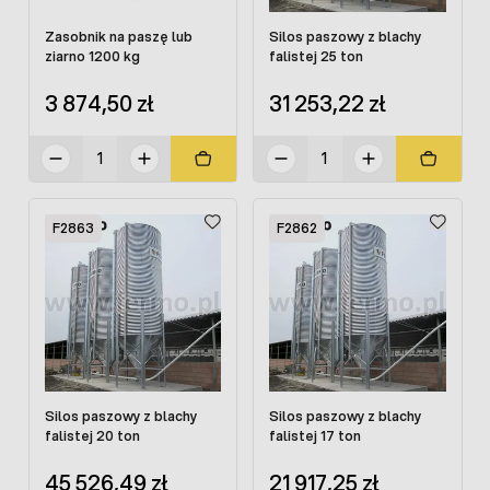
Zasobnik na paszę lub
Silos paszowy z blachy
ziarno 1200 kg
falistej 25 ton
3 874,50 zł
31 253,22 zł
F2863
F2862
Silos paszowy z blachy
Silos paszowy z blachy
falistej 20 ton
falistej 17 ton
45 526,49 zł
21 917,25 zł