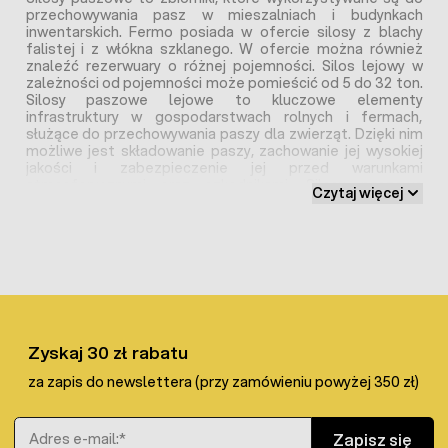
przechowywania pasz w mieszalniach i budynkach
inwentarskich. Fermo posiada w ofercie silosy z blachy
falistej i z włókna szklanego. W ofercie można również
znaleźć rezerwuary o różnej pojemności. Silos lejowy w
zależności od pojemności może pomieścić od 5 do 32 ton.
Silosy paszowe lejowe to kluczowe elementy
infrastruktury w gospodarstwach rolnych i fermach,
służące do przechowywania paszy dla zwierząt. Dzięki nim
możliwe jest składowanie paszy, zachowanie jej wysokiej
jakości i zabezpieczenie jej przed warunkami
atmosferycznymi oraz szkodnikami. Silosy paszowe
Czytaj więcej
stanowią bufor i zabezpieczają potrzeby żywieniowe kur,
świń i innego inwentarza. Trudno wyobrazić sobie
nowoczesną fermę hodowlaną bez silosów lejowych które
usprawniają zarządzanie paszą i umożliwiają jej
długoterminowe przechowywanie. Lej w silosie paszowym
posiada odpowiednio dobrany kąt zapewniający łatwe
zsypywanie i nie zawieszanie się materiału podczas
przestoju.
Zyskaj 30 zł rabatu
Silosy paszowe z blachy to najpopularniejsze
za zapis do newslettera (przy zamówieniu powyżej 350 zł)
rozwiązanie
Adres e-mail
Zapisz się
paszowe wykonane z blachy to rodzaje silosów w całości