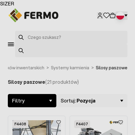
Przejdź do treści
SIZER
Szukaj
Szukaj
dynków inwentarskich
>
Systemy karmienia
>
Silosy paszowe
Silosy paszowe
(21 produktów)
Skip to product list
Filtry
Sortuj:
Pozycja
F4408
F4407