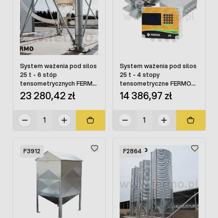
System ważenia pod silos
System ważenia pod silos
25 t - 6 stóp
25 t - 4 stopy
tensometrycznych FERMO
tensometryczne FERMO
JWS
JWS
23 280,42 zł
14 386,97 zł
F3912
F2864