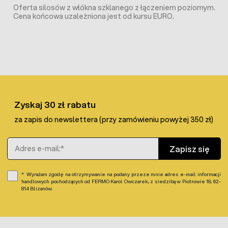
Oferta silosów z włókna szklanego z łączeniem poziomym.
Cena końcowa uzależniona jest od kursu EURO.
Zyskaj 30 zł rabatu
za zapis do newslettera (przy zamówieniu powyżej 350 zł)
Adres e-mail
Zapisz się
Wyrażam zgodę na otrzymywanie na podany przeze mnie adres e-mail informacji
handlowych pochodzących od FERMO Karol Owczarek, z siedzibą w Piotrowie 18, 62-
814 Blizanów.