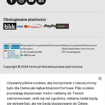
Fermo - facebook
Fermo - Instagram
Fermo - YouTube
Fermo - Linkedin
Obsługiwane płatności:
Wojewódzki Inspektorat Weterynarii
Główny Inspektorat Weterynarii
w Poznaniu
Obrót produktami leczniczymi
ul. Grunwaldzka 250
OTC na odległość
60-166 Poznań
Copyright © 2026 fermo.pl Wszelkie prawa zastrzeżone
Używamy plików cookies, aby korzystanie z naszej strony
było dla Ciebie jak najbardziej komfortowe. Pliki cookies
pozwalają dopasować treści i reklamy do Twoich
zainteresowań. Jeśli się nie zgodzisz, reklamy nadal będą
się wyświetlać, ale nie będą dopasowane do Ciebie.