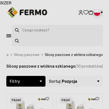
Przejdź do treści
SIZER
Szukaj
Szukaj
ienia
>
Silosy paszowe
>
Silosy paszowe z włókna szklanego
Silosy paszowe z włókna szklanego
(10 produktów)
Skip to product list
Filtry
Sortuj:
Pozycja
F4240
F4241