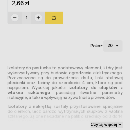
plecionek
2,66 zł
Pokaż:
Izolatory do pastucha to podstawowy element, który jest
wykorzystywany przy budowie ogrodzenia elektrycznego.
Przeznaczone są do prowadzenia drutu, linki stalowej
plecionki oraz taśmy do szerokości 4 cm, które są pod
napięciem. Wysokiej jakości
izolatory do słupków z
włókna szklanego
posiadają świetne parametry
izolacyjne, a także wpływają na żywotność przewodów.
Izolatory z nakrętką
zostały przystosowane specjalnie
do cienkich, lecz bardzo wytrzymałych słupków z włókna
szklanego. Są one nakładane na palik o średnicy od 8 do 14
mm, a następnie blokowane na odpowiedniej wysokości
Czytaj więcej
dzięki dołączonej do zestawu nakrętce. Uniwersalność