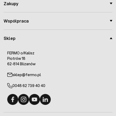
czemu można stosować je przy budowie
Zakupy
pastuchów o różnym przeznaczeniu,
doskonałe parametry izolacyjne
– budowa
izolatorów zapewnia wysokie parametry
Współpraca
izolacyjne, eliminując możliwość przebicia.
do montażu na różnych słupkach
– izolatory
dedykowane są do nakładania na słupki o średnicy
Sklep
od 8 do 14 mm, mogą być również stosowane przy
innych typach kołków do pastucha.
FERMO o/Kalisz
Piotrów 18
62-814 Blizanów
sklep@fermo.pl
0048 62 739 40 40
Fermo - facebook
Fermo - Instagram
Fermo - YouTube
Fermo - Linkedin