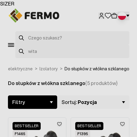
Przejdź do treści
SIZER
Szukaj
Szukaj
chy elektryczne
>
Izolatory
>
Do słupków z włókna szklanego
Do słupków z włókna szklanego
(5 produktów)
Skip to product list
Filtry
Sortuj:
Pozycja
BESTSELLER
BESTSELLER
F1465
F1395