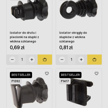
Izolator do drutu i
Izolator okrągły do
plecionki na słupki z
słupków z włókna
włókna szklanego
szklanego
0,69 zł
0,81 zł
BESTSELLER
BESTSELLER
F1392
F1417