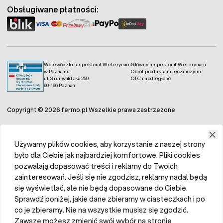
Obsługiwane płatności:
Wojewódzki Inspektorat Weterynarii
Główny Inspektorat Weterynarii
w Poznaniu
Obrót produktami leczniczymi
ul. Grunwaldzka 250
OTC na odległość
60-166 Poznań
Copyright © 2026 fermo.pl Wszelkie prawa zastrzeżone
Używamy plików cookies, aby korzystanie z naszej strony
było dla Ciebie jak najbardziej komfortowe. Pliki cookies
pozwalają dopasować treści i reklamy do Twoich
zainteresowań. Jeśli się nie zgodzisz, reklamy nadal będą
się wyświetlać, ale nie będą dopasowane do Ciebie.
Sprawdź poniżej, jakie dane zbieramy w ciasteczkach i po
co je zbieramy. Nie na wszystkie musisz się zgodzić.
Zawsze możesz zmienić swój wybór na stronie