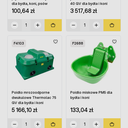
dla bydła, koni, psów
40 GV dla bydła i koni
100,64 zł
3 517,68 zł
F4103
F2688
Poidło mrozoodporne
Poidło miskowe PM5 dla
dwukulowe Thermolac 75
bydła i koni
GV dla bydła i koni
5 166,10 zł
133,04 zł