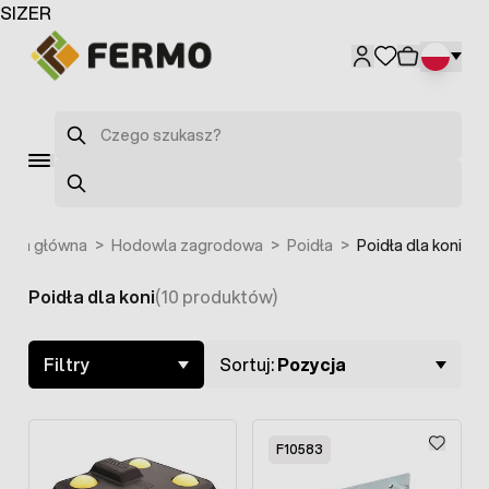
Przejdź do treści
SIZER
F4105
Szukaj
Szukaj
rona główna
>
Hodowla zagrodowa
>
Poidła
>
Poidła dla koni
Poidła dla koni
(10 produktów)
Skip to product list
Filtry
Sortuj:
Pozycja
F10583