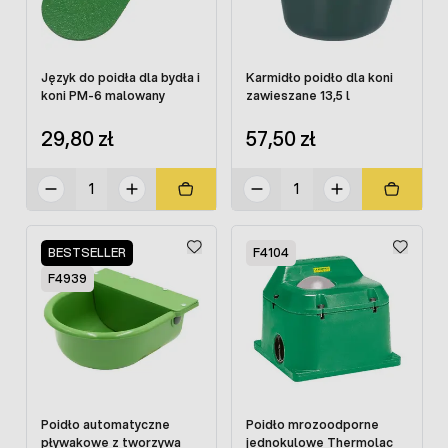
Język do poidła dla bydła i
Karmidło poidło dla koni
koni PM-6 malowany
zawieszane 13,5 l
29,80 zł
57,50 zł
BESTSELLER
F4104
F4939
Poidło automatyczne
Poidło mrozoodporne
pływakowe z tworzywa
jednokulowe Thermolac