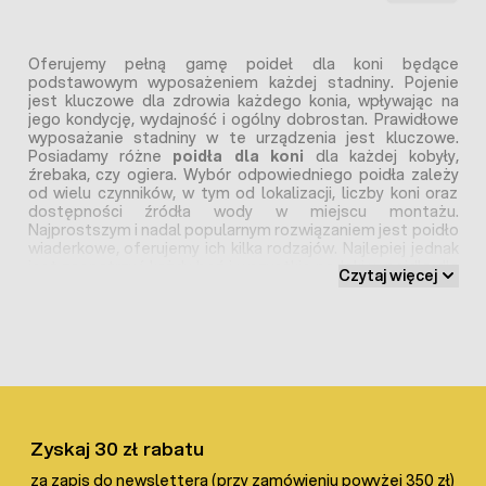
Oferujemy pełną gamę poideł dla koni będące
podstawowym wyposażeniem każdej stadniny. Pojenie
jest kluczowe dla zdrowia każdego konia, wpływając na
jego kondycję, wydajność i ogólny dobrostan. Prawidłowe
wyposażanie stadniny w te urządzenia jest kluczowe.
Posiadamy różne
poidła dla koni
dla każdej kobyły,
źrebaka, czy ogiera. Wybór odpowiedniego poidła zależy
od wielu czynników, w tym od lokalizacji, liczby koni oraz
dostępności źródła wody w miejscu montażu.
Najprostszym i nadal popularnym rozwiązaniem jest poidło
wiaderkowe, oferujemy ich kilka rodzajów. Najlepiej jednak
jest zaopatrzyć każdy boź i wszystkie padoki w poidła dla
Czytaj więcej
koni tak by naszym podopiecznym zapewnić stały dostęp
do wodopoju.
Rodzaje poideł dla koni
Posiadamy wiele rodzajów poidła dla koni, dostosowanych
do różnych potrzeb i warunków hodowlanych.
Poidła
automatyczne dla koni
są szczególnie polecane ze
Zyskaj 30 zł rabatu
względu na ich wygodę i efektywność. Automatycznie
uzupełniają się na bieżąco podczas picia, zapewniając stały
za zapis do newslettera (przy zamówieniu powyżej 350 zł)