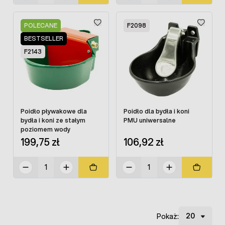
POLECANE
F2098
BESTSELLER
F2143
Poidło pływakowe dla
Poidło dla bydła i koni
bydła i koni ze stałym
PMU uniwersalne
poziomem wody
199,75 zł
106,92 zł
Pokaż: