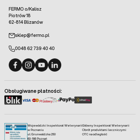
miejscach, gdzie konie najczęściej przebywają, takich jak
cieniste obszary czy blisko schronień. Optymalna
FERMO o/Kalisz
wysokość lusta wody w poideł dla koni to około 100cm.
Piotrów 18
62-814 Blizanów
Żłoby do pojenia i karmienia koni
sklep@fermo.pl
Oprócz typowych poideł dla koni posiadamy także
żłoby
dla koni
, które są uzupełnieniem poideł automatycznych.
0048 62 739 40 40
Łatwo dostępne i lekkie Żłoby przenośne oraz uniwersalne
montowane na stałe.
Fermo - facebook
Fermo - Instagram
Fermo - YouTube
Fermo - Linkedin
Obsługiwane płatności:
Wojewódzki Inspektorat Weterynarii
Główny Inspektorat Weterynarii
w Poznaniu
Obrót produktami leczniczymi
ul. Grunwaldzka 250
OTC na odległość
60-166 Poznań