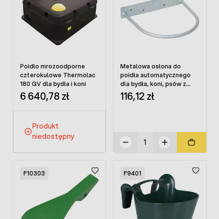
Poidło mrozoodporne
Metalowa osłona do
czterokulowe Thermolac
poidła automatycznego
180 GV dla bydła i koni
dla bydła, koni, psów z
tworzywa sztucznego
6 640,78 zł
116,12 zł
Produkt
niedostępny
F10303
F9401