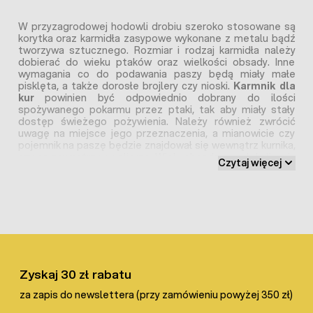
W przyzagrodowej hodowli drobiu szeroko stosowane są
korytka oraz karmidła zasypowe wykonane z metalu bądź
tworzywa sztucznego. Rozmiar i rodzaj karmidła należy
dobierać do wieku ptaków oraz wielkości obsady. Inne
wymagania co do podawania paszy będą miały małe
pisklęta, a także dorosłe brojlery czy nioski.
Karmnik dla
kur
powinien być odpowiednio dobrany do ilości
spożywanego pokarmu przez ptaki, tak aby miały stały
dostęp świeżego pożywienia. Należy również zwrócić
uwagę na miejsce jego przeznaczenia, a mianowicie czy
pojemnik na paszę będzie znajdował się wewnątrz kurnika,
czy na zewnątrz w wolierze. Wiek, obsada oraz lokalizacja
Czytaj więcej
użytkowania to główne wytyczne, które pomogą dobrać
najlepszy karmnik do hodowli drobiu.
Karmnik dla piskląt – dobry start dla ptaków.
Karmidła dla piskląt to przede wszystkim tacki, korytka lub
małe karmidła zasypowe. Głównym zadaniem pierwszych
karmideł jest zapewnienie łatwego dostępu do paszy, tak
Zyskaj 30 zł rabatu
by pisklęta nie miały problemu z jej pobieraniem. Do
odchowu ptaków doskonale sprawdzą się karmniki o niskiej
za zapis do newslettera (przy zamówieniu powyżej 350 zł)
krawędzi korytka -są to karmidła startowe, które już od 1