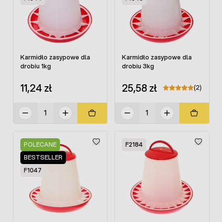
Karmidło zasypowe dla
Karmidło zasypowe dla
drobiu 1kg
drobiu 3kg
11,24 zł
25,58 zł
(2)
POLECANE
F2184
BESTSELLER
F1047