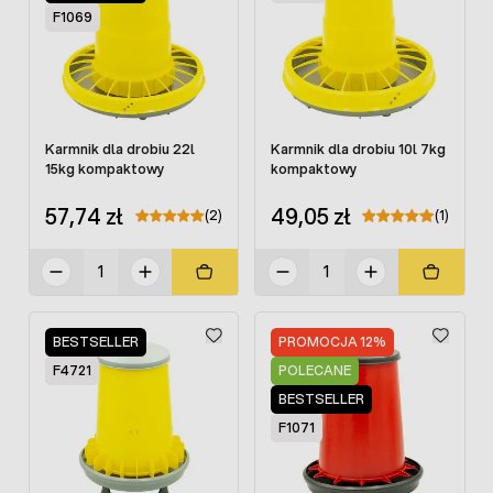
F1069
Karmnik dla drobiu 22l
Karmnik dla drobiu 10l 7kg
15kg kompaktowy
kompaktowy
57,74 zł
49,05 zł
(2)
(1)
BESTSELLER
PROMOCJA 12%
F4721
POLECANE
BESTSELLER
F1071