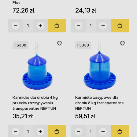
Plus
72,26 zł
24,13 zł
F5338
F5339
Karmidło dla drobiu 4 kg
Karmidło zasypowe dla
przeciw rozsypywaniu
drobiu 8 kg transparentne
transparentne NEPTUN
NEPTUN
35,21 zł
59,51 zł