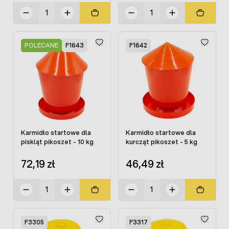
POLECANE
F1643
F1642
Karmidło startowe dla
Karmidło startowe dla
piskląt pikoszet - 10 kg
kurcząt pikoszet - 5 kg
72,19 zł
46,49 zł
F3305
F3317