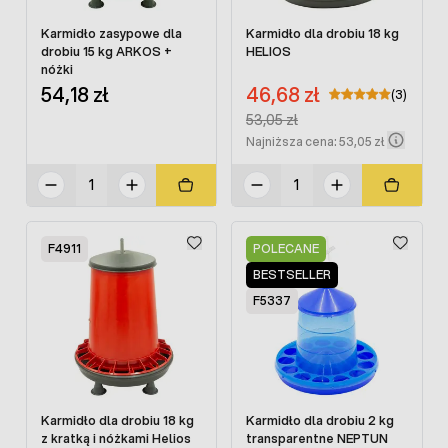
Karmidło zasypowe dla
Karmidło dla drobiu 18 kg
drobiu 15 kg ARKOS +
HELIOS
nóżki
Cena promocyjna:
54,18 zł
46,68 zł
(3)
Regular Price:
53,05 zł
Najniższa cena: 53,05 zł
F4911
POLECANE
BESTSELLER
F5337
Karmidło dla drobiu 18 kg
Karmidło dla drobiu 2 kg
z kratką i nóżkami Helios
transparentne NEPTUN