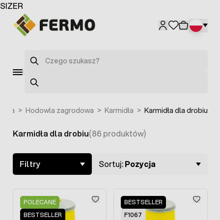
Przejdź do treści
SIZER
Szukaj
Szukaj
ówna
>
Hodowla zagrodowa
>
Karmidła
>
Karmidła dla drobiu
Karmidła dla drobiu
(86 produktów)
Skip to product list
Filtry
Sortuj:
Pozycja
POLECANE
BESTSELLER
BESTSELLER
F1067