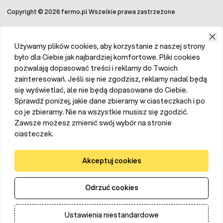
uzupełnia paszę co drugi dzień - wsypuje ją do specjalnego
Copyright © 2026 fermo.pl Wszelkie prawa zastrzeżone
zasobnika, z którego karmidło uzupełnia się
automatycznie. Drób uczy się odpowiedniego zachowania i
podchodzi do koryta kiedy jest głodny.
Używamy plików cookies, aby korzystanie z naszej strony
Karmnik dla kur chroniący przed gryzoniami i dzikim
było dla Ciebie jak najbardziej komfortowe. Pliki cookies
ptactwem.
pozwalają dopasować treści i reklamy do Twoich
zainteresowań. Jeśli się nie zgodzisz, reklamy nadal będą
Feed-Saver to samouzupełniające się karmidło na paszę,
się wyświetlać, ale nie będą dopasowane do Ciebie.
która zsypuje się do korytka dopiero w momencie, gdy kura
Sprawdź poniżej, jakie dane zbieramy w ciasteczkach i po
stanie na specjalnym podeście. Jest to innowacyjny, lecz
sprawdzony
karmnik chroniący paszę przed
co je zbieramy. Nie na wszystkie musisz się zgodzić.
marnowaniem
, a dokładniej przed zjadaniem jej przez
Zawsze możesz zmienić swój wybór na stronie
dzikie ptaki i gryzonie. Jak wiadomo, są one nosicielami
ciasteczek.
wielu groźnych chorób, dlatego karmnik skutecznie
ogranicza ryzyko zarażenia się drobiu.
Akceptuj cookies
Jaki karmnik dla kur niosek?
Odrzuć cookies
Hodowla kur niosek jest bardzo popularna zarówno na
poziomie przydomowym, jak i profesjonalnym. Dla niosek
warto stosować karmidła o dużej średnicy, które pozwolą
Ustawienia niestandardowe
na jednoczesne pobieranie paszy przez wiele ptaków.