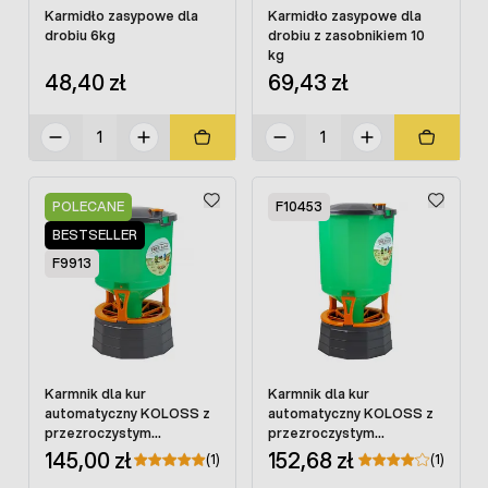
Karmidło zasypowe dla
Karmidło zasypowe dla
drobiu 6kg
drobiu z zasobnikiem 10
kg
48,40 zł
69,43 zł
POLECANE
F10453
BESTSELLER
F9913
Karmnik dla kur
Karmnik dla kur
automatyczny KOLOSS z
automatyczny KOLOSS z
przezroczystym
przezroczystym
zasobnikiem 25 kg
zasobnikiem 35 kg
145,00 zł
152,68 zł
(1)
(1)