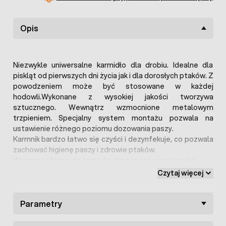
Opis
Niezwykle uniwersalne karmidło dla drobiu. Idealne dla
piskląt od pierwszych dni życia jak i dla dorosłych ptaków. Z
powodzeniem może być stosowane w każdej
hodowli.
Wykonane z wysokiej jakości tworzywa
sztucznego. Wewnątrz wzmocnione metalowym
trzpieniem. Specjalny system montażu pozwala na
ustawienie różnego poziomu dozowania paszy.
Karmnik bardzo łatwo się czyści i dezynfekuje, co pozwala
zachować higienę paszy i zdrowie ptaków.
W naszej ofercie do karmidła dostępna jest pokrywka.
Ważne wymiary:
Czytaj więcej
Wysokość cylindra: 21,5cm;
Parametry