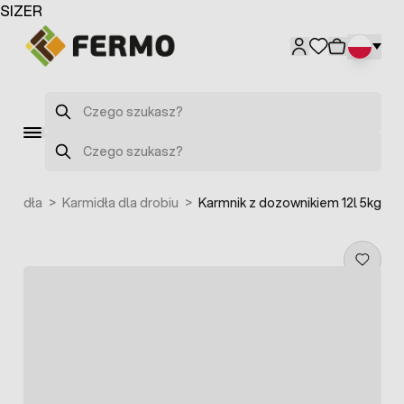
Przejdź do treści
SIZER
Szukaj
Szukaj
armidła
>
Karmidła dla drobiu
>
Karmnik z dozownikiem 12l 5kg