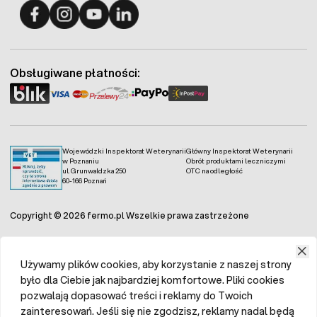
Fermo - facebook
Fermo - Instagram
Fermo - YouTube
Fermo - Linkedin
Obsługiwane płatności:
Wojewódzki Inspektorat Weterynarii
Główny Inspektorat Weterynarii
w Poznaniu
Obrót produktami leczniczymi
ul. Grunwaldzka 250
OTC na odległość
60-166 Poznań
Copyright © 2026 fermo.pl Wszelkie prawa zastrzeżone
Używamy plików cookies, aby korzystanie z naszej strony
było dla Ciebie jak najbardziej komfortowe. Pliki cookies
pozwalają dopasować treści i reklamy do Twoich
zainteresowań. Jeśli się nie zgodzisz, reklamy nadal będą