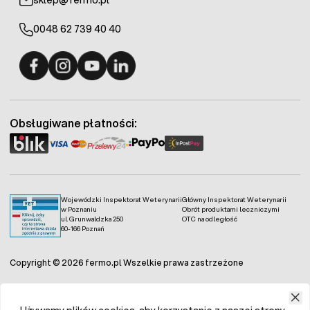
sklep@fermo.pl
0048 62 739 40 40
Fermo - facebook
Fermo - Instagram
Fermo - YouTube
Fermo - Linkedin
Obsługiwane płatności:
Wojewódzki Inspektorat Weterynarii
Główny Inspektorat Weterynarii
w Poznaniu
Obrót produktami leczniczymi
ul. Grunwaldzka 250
OTC na odległość
60-166 Poznań
Copyright © 2026 fermo.pl Wszelkie prawa zastrzeżone