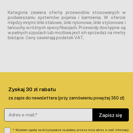
Kategoria zawiera ofertę przewodów stosowanych w
podwieszaniu systemów pojenia i karmienia. W ofercie
między innymi linki stalowe, linki nylonowe, linki stylonowe i
łańcuchy w różnych specyfikacjach. Przewody dostępne są
w pełnych szpulach lub możliwa jest ich sprzedaż na metry
bieżące. Ceny zawierają podatek VAT.
Zyskaj 30 zł rabatu
za zapis do newslettera (przy zamówieniu powyżej 350 zł)
Adres e-mail
Zapisz się
Wyrażam zgodę na otrzymywanie na podany przeze mnie adres e-mail informacji