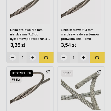
Linka stalowa fi 3 mm
Linka stalowa fi 4 mm
nierdzewna 7x7 do
nierdzewna do systemów
systemów podwieszania -
podwieszania - 1 mb
1 mb
3,36 zł
3,54 zł
BESTSELLER
F3143
F3112