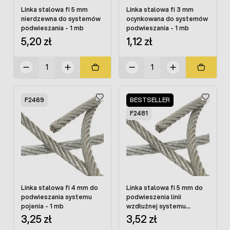
Linka stalowa fi 5 mm
Linka stalowa fi 3 mm
nierdzewna do systemów
ocynkowana do systemów
podwieszania - 1 mb
podwieszania - 1 mb
5,20 zł
1,12 zł
F2469
BESTSELLER
F2481
Linka stalowa fi 4 mm do
Linka stalowa fi 5 mm do
podwieszania systemu
podwieszenia linii
pojenia - 1 mb
wzdłużnej systemu
karmienia - 1 mb
3,25 zł
3,52 zł