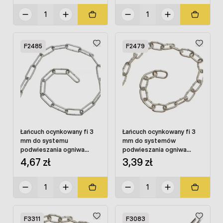
F2485
F2479
Łańcuch ocynkowany fi 3
Łańcuch ocynkowany fi 3
mm do systemu
mm do systemów
podwieszania ogniwa
podwieszania ogniwa
długie 3 cm - 1 mb
krótkie 2 cm - 1 mb
4,67 zł
3,39 zł
F3311
F3083