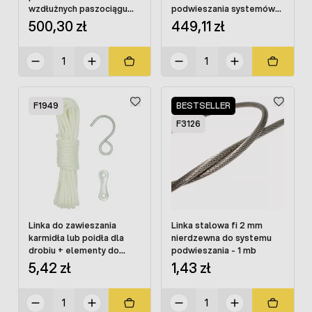
wzdłużnych paszociągu
podwieszania systemów
200 mb
pojenia i karmienia 250 mb
500,30 zł
449,11 zł
F1949
BESTSELLER
F3126
Linka do zawieszania
Linka stalowa fi 2 mm
karmidła lub poidła dla
nierdzewna do systemu
drobiu + elementy do
podwieszania - 1 mb
podwieszania
5,42 zł
1,43 zł