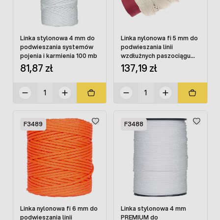
Linka stylonowa 4 mm do
Linka nylonowa fi 5 mm do
podwieszania systemów
podwieszania linii
pojenia i karmienia 100 mb
wzdłużnych paszociągu
100 mb
81,87 zł
137,19 zł
F3489
F3488
Linka nylonowa fi 6 mm do
Linka stylonowa 4 mm
podwieszania linii
PREMIUM do