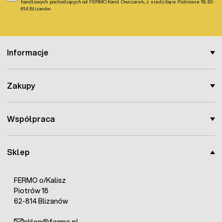
handlowych pochodzących od FERMO Karol Owczarek, z siedzibą w Piotrowie 18, 62-
814 Blizanów.
Informacje
Zakupy
Współpraca
Sklep
FERMO o/Kalisz
Piotrów 18
62-814 Blizanów