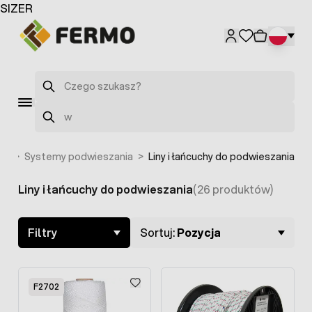
Przejdź do treści
SIZER
F2698
Szukaj
Szukaj
ch
>
Systemy podwieszania
>
Liny i łańcuchy do podwieszania
Liny i łańcuchy do podwieszania
(26 produktów)
Skip to product list
Filtry
Sortuj:
Pozycja
F2702