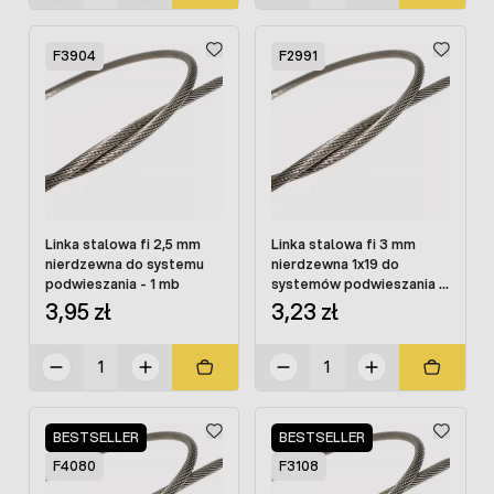
F3904
F2991
Linka stalowa fi 2,5 mm
Linka stalowa fi 3 mm
nierdzewna do systemu
nierdzewna 1x19 do
podwieszania - 1 mb
systemów podwieszania -
1 mb
3,95 zł
3,23 zł
BESTSELLER
BESTSELLER
F4080
F3108