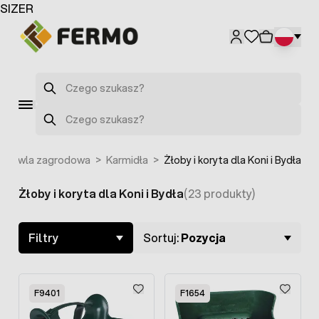
Przejdź do treści
SIZER
Szukaj
Szukaj
odowla zagrodowa
>
Karmidła
>
Żłoby i koryta dla Koni i Bydła
Żłoby i koryta dla Koni i Bydła
(23 produkty)
Skip to product list
Filtry
Sortuj:
Pozycja
F9401
F1654