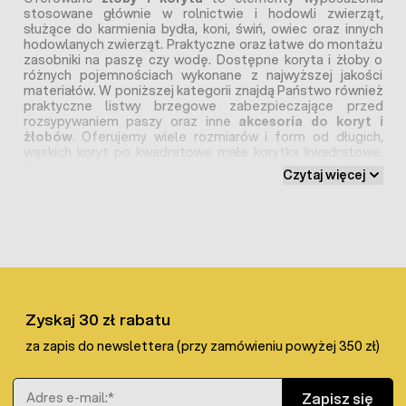
stosowane głównie w rolnictwie i hodowli zwierząt,
służące do karmienia bydła, koni, świń, owiec oraz innych
hodowlanych zwierząt. Praktyczne oraz łatwe do montażu
zasobniki na paszę czy wodę. Dostępne koryta i żłoby o
różnych pojemnościach wykonane z najwyższej jakości
materiałów. W poniższej kategorii znajdą Państwo również
praktyczne listwy brzegowe zabezpieczające przed
rozsypywaniem paszy oraz inne
akcesoria do koryt i
żłobów
. Oferujemy wiele rozmiarów i form od długich,
wąskich koryt po kwadratowe małe korytka kwadratowe.
Żłoby wykonane są z twardego tworzywa z ewentualnymi
Czytaj więcej
okuciami nierdzewnymi. Zaprojektowane zostały tak, by
umożliwić zwierzętom łatwy dostęp do karmy,
jednocześnie zapobiegając marnowaniu paszy i jej
rozrzucaniu. Są niezastąpione w stajniach, oborach i
chlewniach, mogą być używane na zewnątrz na
pastwiskach i wybiegach.
Żłoby dla koni - różne rozwiązania
Zyskaj 30 zł rabatu
Są podstawowym urządzeniem w stadninach.
Żłoby dla
za zapis do newslettera (przy zamówieniu powyżej 350 zł)
koni
mogą być umieszczane na zewnątrz na pastwiskach,
padokach, wybiegach i okólnikach dla koni. W stajniach w
Adres e-mail
zależności od potrzeb konkretnej hodowli montuje się je
Zapisz się
bezpośrednio w boksach dla klaczy jak
źłób dla konia
czy