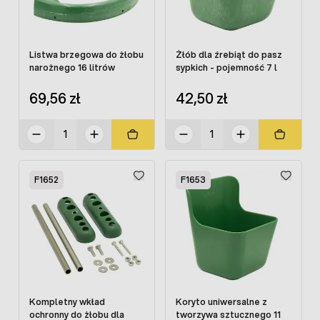
Listwa brzegowa do żłobu
Żłób dla źrebiąt do pasz
narożnego 16 litrów
sypkich - pojemność 7 l
69,56 zł
42,50 zł
F1652
F1653
Kompletny wkład
Koryto uniwersalne z
ochronny do żłobu dla
tworzywa sztucznego 11