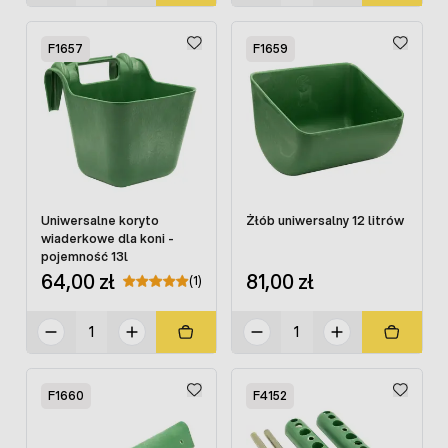
F1657
F1659
Uniwersalne koryto
Żłób uniwersalny 12 litrów
wiaderkowe dla koni -
pojemność 13l
64,00 zł
81,00 zł
(1)
F1660
F4152