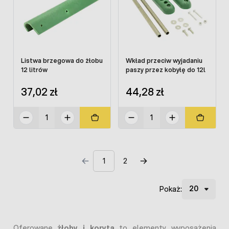
Listwa brzegowa do żłobu
Wkład przeciw wyjadaniu
12 litrów
paszy przez kobyłę do 12l
37,02 zł
44,28 zł
1
2
Pokaż:
Oferowane
żłoby i koryta
to elementy wyposażenia