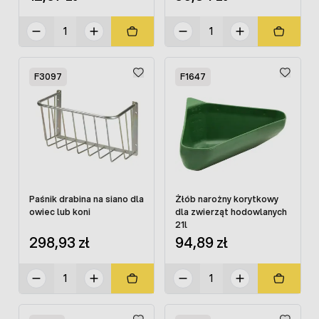
F3097
F1647
Paśnik drabina na siano dla
Żłób narożny korytkowy
owiec lub koni
dla zwierząt hodowlanych
21l
298,93 zł
94,89 zł