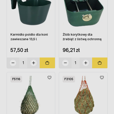
Karmidło poidło dla koni
Żłób korytkowy dla
zawieszane 13,5 l
źrebiąt z listwą ochronną
57,50 zł
96,21 zł
F5116
F3105