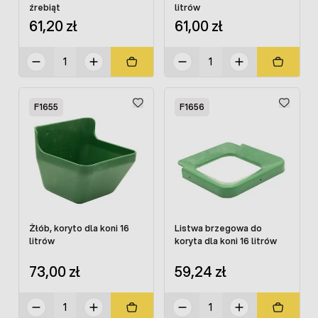
źrebiąt
litrów
61,20 zł
61,00 zł
F1655
F1656
Żłób, koryto dla koni 16
Listwa brzegowa do
litrów
koryta dla koni 16 litrów
73,00 zł
59,24 zł