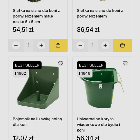
Siatka na siano dla koni z
Siatka na siano do koni z
podwieszeniem małe
podwieszeniem
oczko 5 x 5 cm
54,51 zł
36,54 zł
BESTSELLER
BESTSELLER
F1662
F1646
Pojemnik na lizawkę solną
Uniwersalne koryto
dla koni
wiaderkowe dla bydła i
koni
12,07 zł
56,34 zł