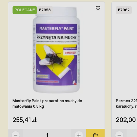
Press to skip carousel
POLECANE
F7958
F7962
Masterfly Paint preparat na muchy do
Permex 22E
malowania 0,5 kg
karaluchy, r
255,41 zł
202,00 