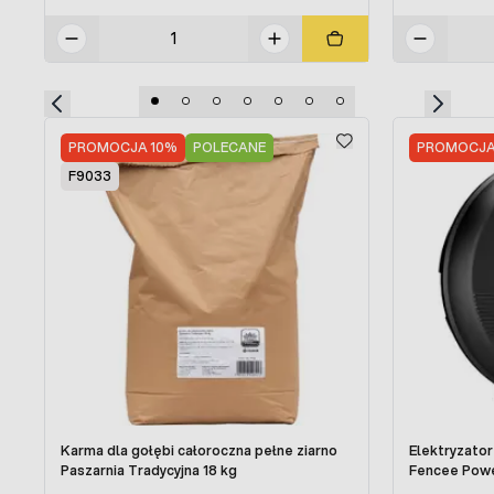
Press to skip carousel
PROMOCJA 10%
POLECANE
PROMOCJA
F9033
Karma dla gołębi całoroczna pełne ziarno
Elektryzato
Paszarnia Tradycyjna 18 kg
Fencee Pow