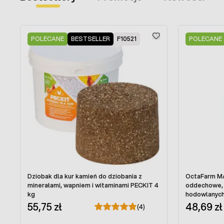
Press to skip carousel
POLECANE
BESTSELLER
F10521
POLECANE
Dziobak dla kur kamień do dziobania z
OctaFarm MA
minerałami, wapniem i witaminami PECKIT 4
oddechowe, k
kg
hodowlanyc
55,75 zł
48,69 zł
(4)