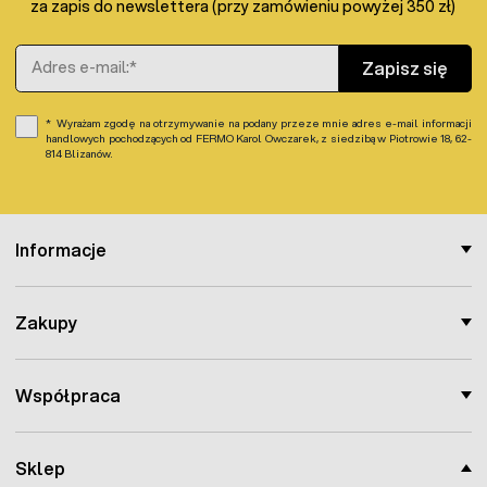
za zapis do newslettera (przy zamówieniu powyżej 350 zł)
Adres e-mail
Zapisz się
Wyrażam zgodę na otrzymywanie na podany przeze mnie adres e-mail informacji
handlowych pochodzących od FERMO Karol Owczarek, z siedzibą w Piotrowie 18, 62-
814 Blizanów.
Informacje
Zakupy
Współpraca
Sklep