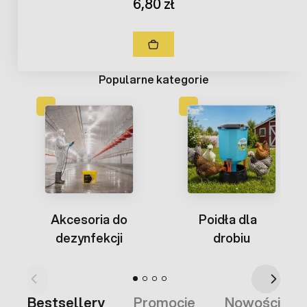
6,80 zł
Popularne kategorie
Akcesoria do
Poidła dla
dezynfekcji
drobiu
Bestsellery
Promocje
Nowości