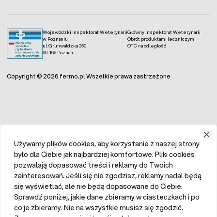
marnowania jedzenia i zapewnia kociakowi dokładnie to,
czego potrzebuje. Porcje są zazwyczaj odpowiednio
dostosowane do wielkości kotów i ich zapotrzebowania na
jedzenie. Nie ma również potrzeby przechowywania
Wojewódzki Inspektorat Weterynarii
Główny Inspektorat Weterynarii
w Poznaniu
Obrót produktami leczniczymi
saszetek w lodówce, co w przypadku puszek bywa często
ul. Grunwaldzka 250
OTC na odległość
uciążliwe ze względu na przenikanie zapachów. Koty nie
60-166 Poznań
chcą również spożywać zimnej karmy, dlatego saszetki są
znacznie atrakcyjniejsze aniżeli porcjowanie puszki dla
Copyright © 2026 fermo.pl Wszelkie prawa zastrzeżone
kota.
Używamy plików cookies, aby korzystanie z naszej strony
było dla Ciebie jak najbardziej komfortowe. Pliki cookies
pozwalają dopasować treści i reklamy do Twoich
zainteresowań. Jeśli się nie zgodzisz, reklamy nadal będą
się wyświetlać, ale nie będą dopasowane do Ciebie.
Sprawdź poniżej, jakie dane zbieramy w ciasteczkach i po
co je zbieramy. Nie na wszystkie musisz się zgodzić.