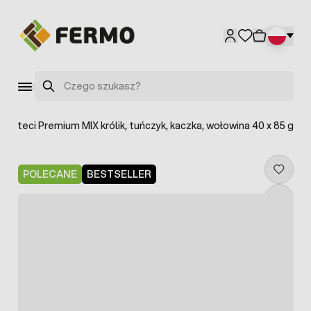
Przejdź do treści
Szukaj
 Noteci Premium MIX królik, tuńczyk, kaczka, wołowina 40 x 85 g
POLECANE
BESTSELLER