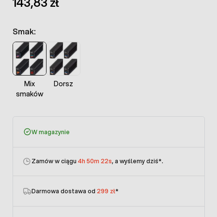
143,83 zł
Smak:
Mix
Dorsz
smaków
W magazynie
Zamów w ciągu
4h 50m 22s
, a wyślemy dziś
*.
Darmowa dostawa od
299 zł
*