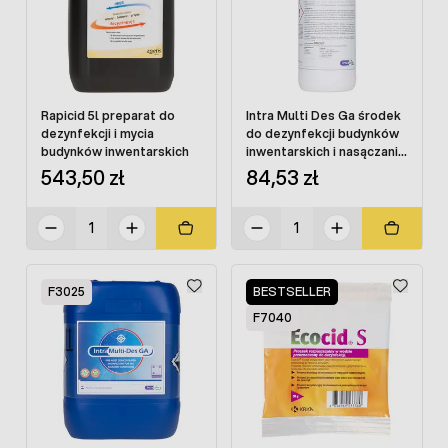
Rapicid 5l preparat do
Intra Multi Des Ga środek
dezynfekcji i mycia
do dezynfekcji budynków
budynków inwentarskich
inwentarskich i nasączania
mat 1 l
543,50 zł
84,53 zł
F3025
BESTSELLER
F7040