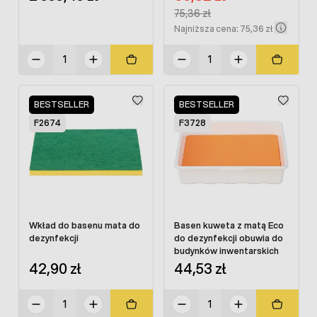
Regular Price:
75,36 zł
Najniższa cena: 75,36 zł
BESTSELLER
BESTSELLER
F2674
F3728
Wkład do basenu mata do
Basen kuweta z matą Eco
dezynfekcji
do dezynfekcji obuwia do
budynków inwentarskich
42,90 zł
44,53 zł