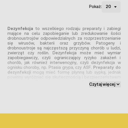
Pokaż:
Dezynfekcja
to wszelkiego rodzaju preparaty i zabiegi
mające na celu zapobieganie lub zredukowanie ilości
drobnoustrojów odpowiedzialnych za rozprzestrzenianie
się wirusów, bakterii oraz grzybów. Patogeny i
drobnoustroje są najczęstszą przyczyną chorób u ludzi,
zwierząt czy roślin. Dezynfekcja może mieć wymiar
zapobiegawczy, czyli ograniczający ryzyko zakażeń i
chorób, jak również interwencyjny, czyli dezynfekcja w
ognisku choroby, np. Ptasia grypa, czy ASF.
Preparaty do
dezynfekcji
mogą mieć formę płynną lub sypką, jednak
powinny wyróżniać się skutecznością i bezpieczeństwem
stosowania. Rozróżnia się dezynfekcję fizyczną i
Czytaj więcej
termiczną (najczęściej stosowane w medycynie) oraz
dezynfekcję chemiczną przy zastosowaniu
profesjonalnych środków do dezynfekcji, która znajdą
zastosowanie w każdej dziedzinie życia i produkcji.
Dezynfekcja i higiena sanitarna stanowią kompleksowe
podejście do zachowania bezpieczeństwa zdrowotnego
ludzi i zwierząt, poprzez utrzymanie czystości i
zapobieganie rozprzestrzenianiu się chorób zakaźnych,
zatruć bakteryjnych czy pasożytów.