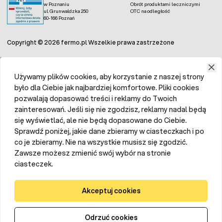
wirusów, bakterii i grzybów w budynkach
w Poznaniu
Obrót produktami leczniczymi
ul. Grunwaldzka 250
OTC na odległość
inwentarskich. Proszek do dezynfekcji kurnika
60-166 Poznań
ogranicza dodatkowo ilość pasożytów i poprawia
warunki bytowania zwierząt.
Copyright © 2026 fermo.pl Wszelkie prawa zastrzeżone
Maty dezynfekcyjne
– popularne w stosowaniu
na fermach drobiu, trzody, chlewnej, oborach,
zakładach przetwórstwa. Wykonane z chłonnych
materiałów, po nasączeniu dezynfekantem
Używamy plików cookies, aby korzystanie z naszej strony
skutecznie eliminują wirusy, bakterie i grzyby w
było dla Ciebie jak najbardziej komfortowe. Pliki cookies
ruchu pieszym i kołowym. W sytuacji zagrożenia
pozwalają dopasować treści i reklamy do Twoich
ptasia grypą oraz ASF zabezpieczają zwierzęta
zainteresowań. Jeśli się nie zgodzisz, reklamy nadal będą
przed rozprzestrzenianiem się chorób zakaźnych,
się wyświetlać, ale nie będą dopasowane do Ciebie.
które mogłyby zagrozić całemu stadu.
Sprawdź poniżej, jakie dane zbieramy w ciasteczkach i po
Brama dezynfekcyjna bioasekuracyjna
to
co je zbieramy. Nie na wszystkie musisz się zgodzić.
wymóg na fermach drobiu, trzody chlewnej w
Zawsze możesz zmienić swój wybór na stronie
zakładach przemysłu spożywczego i
ciasteczek.
przetwórstwa mięsnego. Zapewnia skuteczną
dezynfekcje pojazdów, które wjeżdżają na teren
Akceptuj cookies
gospodarstw czy Fermy drobiu, eliminując ryzyko
przedostania się drobnoustrojów
odpowiedzialnych za wywołanie chorób zakaźnych.
Odrzuć cookies