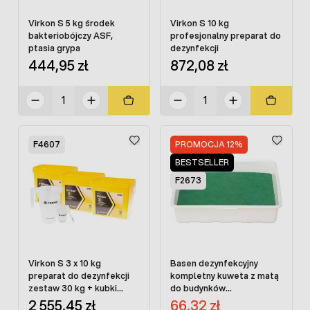
Virkon S 5 kg środek
Virkon S 10 kg
bakteriobójczy ASF,
profesjonalny preparat do
ptasia grypa
dezynfekcji
444,95 zł
872,08 zł
F4607
PROMOCJA 12%
BESTSELLER
F2673
Virkon S 3 x 10 kg
Basen dezynfekcyjny
preparat do dezynfekcji
kompletny kuweta z matą
zestaw 30 kg + kubki
do budynków
pomiarowe GRATIS
inwentarskich
Cena promocyjna:
2 555,45 zł
66,32 zł