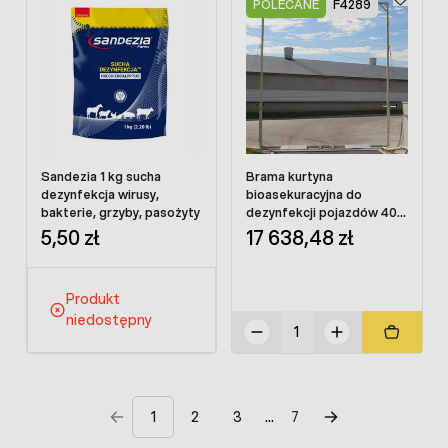
POLECANE
F4289
Sandezia 1 kg sucha
Brama kurtyna
dezynfekcja wirusy,
bioasekuracyjna do
bakterie, grzyby, pasożyty
dezynfekcji pojazdów 400
x 470 cm
5,50 zł
17 638,48 zł
Produkt
niedostępny
1
2
3
7