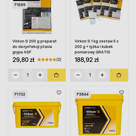
F1699
Virkon S 200 g preparat
Virkon S 1 kg zestaw 5 x
do dezynfekcji ptasia
200 g + łyżka i kubek
grypa ASF
pomiarowy GRATIS
29,80 zł
188,92 zł
(2)
F1702
F3844