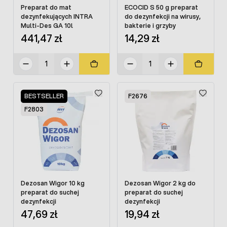
Preparat do mat
ECOCID S 50 g preparat
dezynfekujących INTRA
do dezynfekcji na wirusy,
Multi-Des GA 10l
bakterie i grzyby
441,47 zł
14,29 zł
BESTSELLER
F2676
F2803
Dezosan Wigor 10 kg
Dezosan Wigor 2 kg do
preparat do suchej
preparat do suchej
dezynfekcji
dezynfekcji
47,69 zł
19,94 zł