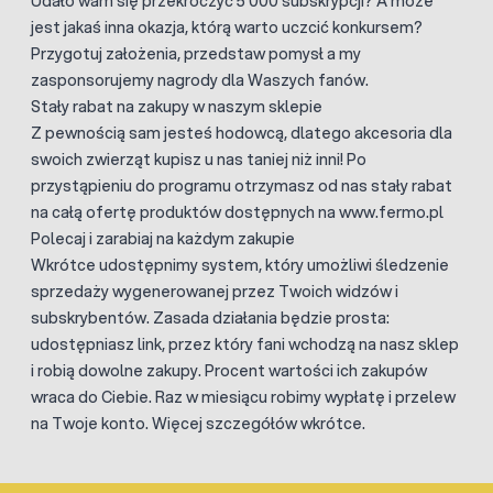
Udało wam się przekroczyć 5 000 subskrypcji? A może
jest jakaś inna okazja, którą warto uczcić konkursem?
Przygotuj założenia, przedstaw pomysł a my
zasponsorujemy nagrody dla Waszych fanów.
Stały rabat na zakupy w naszym sklepie
Z pewnością sam jesteś hodowcą, dlatego akcesoria dla
swoich zwierząt kupisz u nas taniej niż inni! Po
przystąpieniu do programu otrzymasz od nas stały rabat
na całą ofertę produktów dostępnych na www.fermo.pl
Polecaj i zarabiaj na każdym zakupie
Wkrótce udostępnimy system, który umożliwi śledzenie
sprzedaży wygenerowanej przez Twoich widzów i
subskrybentów. Zasada działania będzie prosta:
udostępniasz link, przez który fani wchodzą na nasz sklep
i robią dowolne zakupy. Procent wartości ich zakupów
wraca do Ciebie. Raz w miesiącu robimy wypłatę i przelew
na Twoje konto. Więcej szczegółów wkrótce.