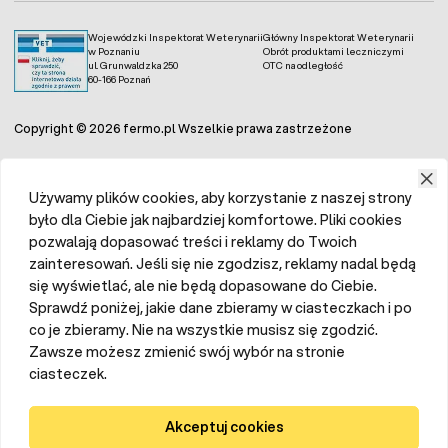
Wojewódzki Inspektorat Weterynarii
Główny Inspektorat Weterynarii
w Poznaniu
Obrót produktami leczniczymi
ul. Grunwaldzka 250
OTC na odległość
60-166 Poznań
Copyright © 2026 fermo.pl Wszelkie prawa zastrzeżone
Używamy plików cookies, aby korzystanie z naszej strony
było dla Ciebie jak najbardziej komfortowe. Pliki cookies
pozwalają dopasować treści i reklamy do Twoich
zainteresowań. Jeśli się nie zgodzisz, reklamy nadal będą
się wyświetlać, ale nie będą dopasowane do Ciebie.
Sprawdź poniżej, jakie dane zbieramy w ciasteczkach i po
co je zbieramy. Nie na wszystkie musisz się zgodzić.
Zawsze możesz zmienić swój wybór na stronie
ciasteczek.
Akceptuj cookies