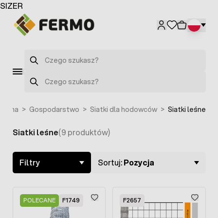
Przejdź do treści
SIZER
Szukaj
Szukaj
łówna
>
Gospodarstwo
>
Siatki dla hodowców
>
Siatki leśne
Siatki leśne
(9 produktów)
Skip to product list
Filtry
Sortuj:
Pozycja
POLECANE
F1749
F2657