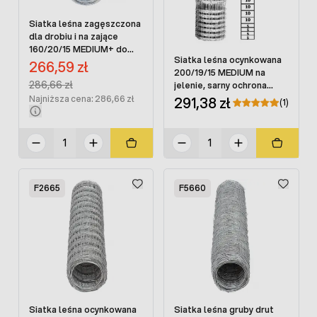
Siatka leśna zagęszczona
dla drobiu i na zające
160/20/15 MEDIUM+ do
Siatka leśna ocynkowana
ochrony sadów i pól 50 mb
Cena promocyjna:
266,59 zł
200/19/15 MEDIUM na
Regular Price:
286,66 zł
jelenie, sarny ochrona
upraw 50 mb
291,38 zł
Najniższa cena: 286,66 zł
(1)
F2665
F5660
Siatka leśna ocynkowana
Siatka leśna gruby drut