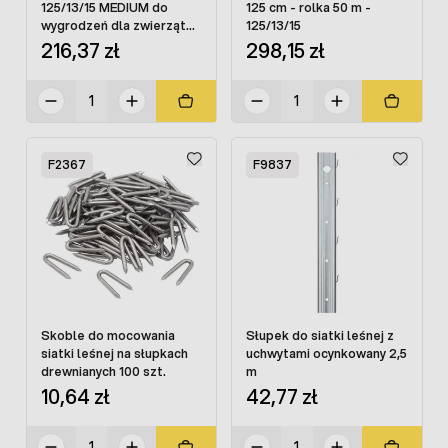
125/13/15 MEDIUM do
125 cm - rolka 50 m -
wygrodzeń dla zwierząt
125/13/15
50 mb
216,37 zł
298,15 zł
F2367
F9837
Skoble do mocowania
Słupek do siatki leśnej z
siatki leśnej na słupkach
uchwytami ocynkowany 2,5
drewnianych 100 szt.
m
10,64 zł
42,77 zł