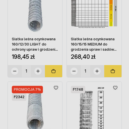
Siatka leśna ocynkowana
Siatka leśna ocynkowana
160/12/30 LIGHT do
160/15/15 MEDIUM do
ochrony upraw i grodzenia
grodzenia upraw i sadów
50 mb
50 mb
198,45 zł
268,40 zł
PROMOCJA 7%
F1748
F2342