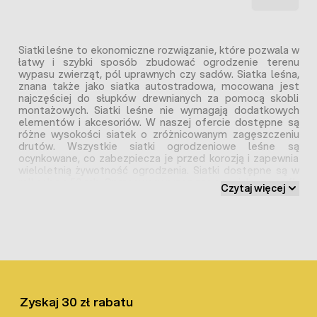
Siatki leśne to ekonomiczne rozwiązanie, które pozwala w
łatwy i szybki sposób zbudować ogrodzenie terenu
wypasu zwierząt, pól uprawnych czy sadów. Siatka leśna,
znana także jako siatka autostradowa, mocowana jest
najczęściej do słupków drewnianych za pomocą skobli
montażowych. Siatki leśne nie wymagają dodatkowych
elementów i akcesoriów. W naszej ofercie dostępne są
różne wysokości siatek o zróżnicowanym zagęszczeniu
drutów. Wszystkie siatki ogrodzeniowe leśne są
ocynkowane, co zabezpiecza je przed korozją i zapewnia
wieloletnią żywotność ogrodzenia. Siatki dostępne są w
rolkach po 50 mb. Opracowany przez nas specjalny sposób
Czytaj więcej
pakowania daje możliwość wysyłania ich kurierem na
terenie całej Europy.
Siatka leśna idealne do tymczasowych
ogrodzeń
Jak sama nazwa wskazuje siatka leśna opracowana
Zyskaj 30 zł rabatu
została przez inżynierów z Lasów Państwowych do