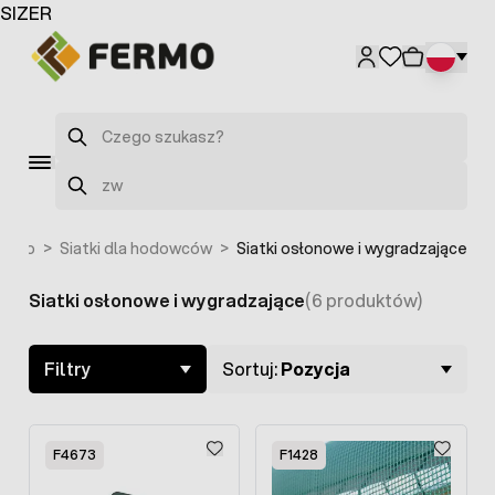
Przejdź do treści
SIZER
Szukaj
Szukaj
stwo
>
Siatki dla hodowców
>
Siatki osłonowe i wygradzające
Siatki osłonowe i wygradzające
(6 produktów)
Skip to product list
Filtry
Sortuj:
Pozycja
F4673
F1428