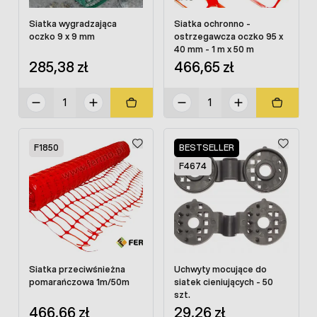
Siatka wygradzająca
Siatka ochronno -
oczko 9 x 9 mm
ostrzegawcza oczko 95 x
40 mm - 1 m x 50 m
285,38 zł
466,65 zł
F1850
BESTSELLER
F4674
Siatka przeciwśnieżna
Uchwyty mocujące do
pomarańczowa 1m/50m
siatek cieniujących - 50
szt.
466,66 zł
29,26 zł