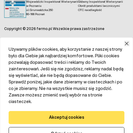
Wojewódzki Inspektorat Weterynarii
Główny Inspektorat Weterynarii
w Poznaniu
Obrót produktami leczniczymi
ul. Grunwaldzka 250
OTC na odległość
60-166 Poznań
Copyright © 2026 fermo.pl Wszelkie prawa zastrzeżone
Używamy plików cookies, aby korzystanie z naszej strony
było dla Ciebie jak najbardziej komfortowe. Pliki cookies
pozwalają dopasować treści i reklamy do Twoich
zainteresowań. Jeśli się nie zgodzisz, reklamy nadal będą
się wyświetlać, ale nie będą dopasowane do Ciebie.
Sprawdź poniżej, jakie dane zbieramy w ciasteczkach i po
co je zbieramy. Nie na wszystkie musisz się zgodzić.
Zawsze możesz zmienić swój wybór na stronie
ciasteczek.
Akceptuj cookies