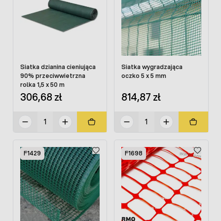
Siatka dzianina cieniująca
Siatka wygradzająca
90% przeciwwietrzna
oczko 5 x 5 mm
rolka 1,5 x 50 m
306,68 zł
814,87 zł
F1429
F1698