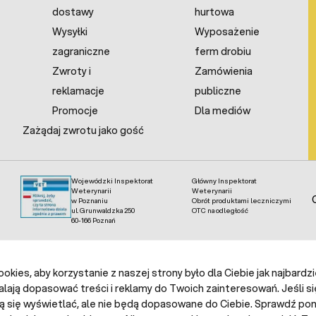
ogodzinach (Ah). Większa pojemność oznacza dłuższy czas pr
dostawy
hurtowa
uwagę na typ akumulatora - modele żelowe lsą często polec
Wysyłki
Wyposażenie
eratury i minimalną konserwację. Najważniejsze jednak aby
woczesne akumulatory samochodowe nie nadają się do zasilania o
zagraniczne
ferm drobiu
Zwroty i
Zamówienia
ucha z Akumulatora?
reklamacje
publiczne
Promocje
Dla mediów
zadawane przez domorosłych majsterkowiczów jest równie absurdal
ch elektryczny to nie zabawka i miejsce do eksperymentów. E
Zażądaj zwrotu jako gość
zwalajmy sobie na wybiegi konstrukcyjne i tworzenie cudów. Akum
si być elektryzator który wygeneruje krótkotrwały impuls o tym na
Wojewódzki Inspektorat
Główny Inspektorat
Weterynarii
Weterynarii
w Poznaniu
Obrót produktami leczniczymi
ul. Grunwaldzka 250
OTC na odległość
60-166 Poznań
kies, aby korzystanie z naszej strony było dla Ciebie jak najbardz
alają dopasować treści i reklamy do Twoich zainteresowań. Jeśli si
ą się wyświetlać, ale nie będą dopasowane do Ciebie. Sprawdź poni