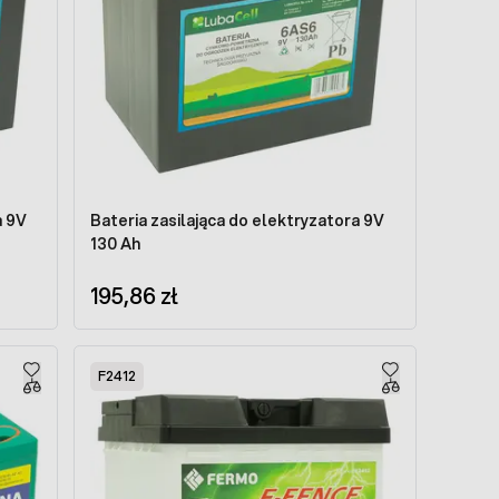
a 9V
Bateria zasilająca do elektryzatora 9V
130 Ah
195,86 zł
F2412