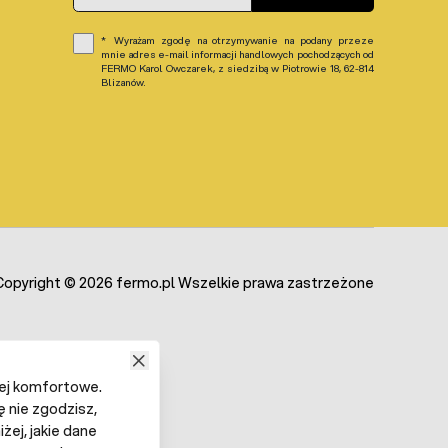
acy systemu ogrodzenia na jednym ładowaniu. Warto
ane ze względu na ich wytrzymałość, odporność na
Wyrażam zgodę na otrzymywanie na podany przeze
 akumulator do pastucha elektrycznego był
niskiego
mnie adres e-mail informacji handlowych pochodzących od
grodzeń elektrycznych.
FERMO Karol Owczarek, z siedzibą w Piotrowie 18, 62-814
Blizanów.
ne jak podłączanie linii ogrodzenia do gniazdka 220 V.
lektryzator musi być bezpiecznym i certyfikowanym
ulator ma 12V a na drucie elektrycznego pastucha jest
pięciu. Ten elektryzator może być zasilany z akumulatora
Copyright © 2026 fermo.pl Wszelkie prawa zastrzeżone
iej komfortowe.
ę nie zgodzisz,
żej, jakie dane