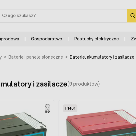
zukaj
agrodowa
Gospodarstwo
Pastuchy elektryczne
Zw
y
>
Baterie i panele słoneczne
>
Baterie, akumulatory i zasilacze
umulatory i zasilacze
(9 produktów)
F1461