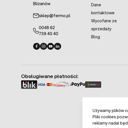
wyrażoną w amper
Blizanów
Dane
również zwrócić 
kontaktowe
ekstremalne temp
sklep@fermo.pl
rozładowania
, No
Wycofane ze
0048 62
sprzedaży
Jak Zrobić Past
739 40 40
Blog
To częste pytanie 
Pamiętajmy pastu
Fermo - facebook
Fermo - Instagram
Fermo - YouTube
Fermo - Linkedin
urządzeniem. Ni po
12 tysięcy volt. Mu
ale nie inaczej.
Obsługiwane płatności:
Używamy plików coo
Pliki cookies pozw
reklamy nadal będ