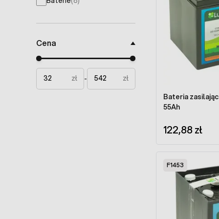
Baterie
(8)
products available
Cena
Minimal price
Maximum price
zł
zł
-
Bateria zasilają
55Ah
122,88 zł
F1453