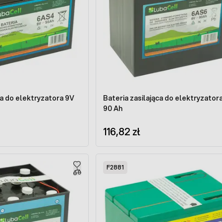
ca do elektryzatora 9V
Bateria zasilająca do elektryzator
90 Ah
116,82 zł
F2881