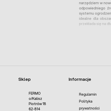
narzędziem w nowoc
odpowiedniego źró
systemu ogrodzeni
idealne dla obsza
przekłada się na d
Bateria czy Ak
Wybór między bate
sposobu i częstoś
szczególnie model
wielokrotnego ła
elektrycznego, a
nasze pole, oddal
Sklep
Informacje
tym czasie będzie
tygodnie.
FERMO
Regulamin
Jaki Akumulator
o/Kalisz
Polityka
Piotrów 18
Wybierając
akumul
prywatności
62-814