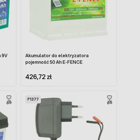
a 9V
Akumulator do elektryzatora
pojemność 50 Ah E-FENCE
426,72 zł
F1377