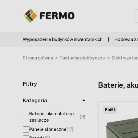
Przejdź do treści
S
Wyposażenie budynków inwentarskich
Hodowla z
Strona główna
>
Pastuchy elektryczne
>
Elektryzator
Filtry
Baterie, ak
Skip to product list
Kategoria
F1451
Baterie, akumulatory i
(9)
products available
zasilacze
Panele słoneczne
(17)
products available