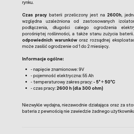
rynku.
Czas pracy
baterii przeliczony jest na
2600h
, jed
względna uzależniona od zastosowanych izolator
podłączenia, długości całego ogrodzenia elekt
porośniętej roślinności, a także stanu zużycia baterii
odpowiednich warunków
oraz rozsądnej eksploatacj
może zasilić ogrodzenie od 1 do 2 miesięcy.
Informacje ogólne:
- napięcie znamionowe: 9V
- pojemność elektryczna: 55 Ah
- temperaturowy zakres pracy:
- 5° ÷ 50°C
- czas pracy:
2600 h (dla 300 ohm)
Niezwykle wydajna, niezawodnie działająca oraz za st
bateria z pewnością nie zawiedzie żadnego użytkownik