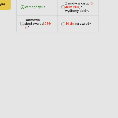
Zamów w ciągu
3h
yka
W magazynie
46m 26s
, a
wyślemy dziś
*.
Darmowa
dostawa od
299
14 dni
na zwrot*
zł
*