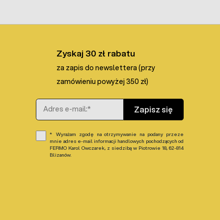
Zyskaj 30 zł rabatu
za zapis do newslettera (przy
zamówieniu powyżej 350 zł)
Adres e-mail
Zapisz się
Wyrażam zgodę na otrzymywanie na podany przeze
mnie adres e-mail informacji handlowych pochodzących od
FERMO Karol Owczarek, z siedzibą w Piotrowie 18, 62-814
Blizanów.