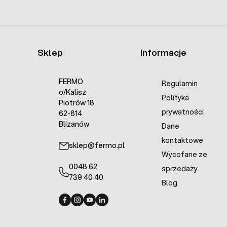
Sklep
Informacje
FERMO
Regulamin
o/Kalisz
Polityka
Piotrów 18
prywatności
62-814
Blizanów
Dane
kontaktowe
sklep@fermo.pl
Wycofane ze
0048 62
sprzedaży
739 40 40
Blog
Fermo - facebook
Fermo - Instagram
Fermo - YouTube
Fermo - Linkedin