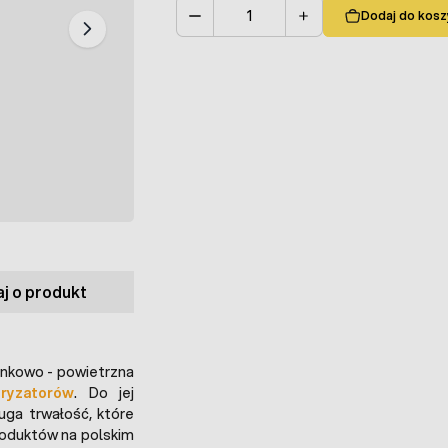
Dodaj do kosz
Ilość
j o produkt
ynkowo - powietrzna
tryzatorów
. Do jej
uga trwałość, które
produktów na polskim