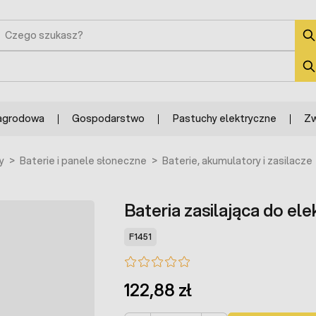
zukaj
zukaj
agrodowa
Gospodarstwo
Pastuchy elektryczne
Zw
y
>
Baterie i panele słoneczne
>
Baterie, akumulatory i zasilacze
Bateria zasilająca do el
F1451
122,88 zł