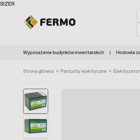
Przejdź do treści
SIZER
S
S
Wyposażenie budynków inwentarskich
Hodowla z
Strona główna
>
Pastuchy elektryczne
>
Elektryzator