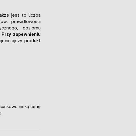
nakże jest to liczba
ów, prawidłowości
rycznego, poziomu
.
Przy zapewnieniu
i niniejszy produkt
osunkowo niską cenę
a.