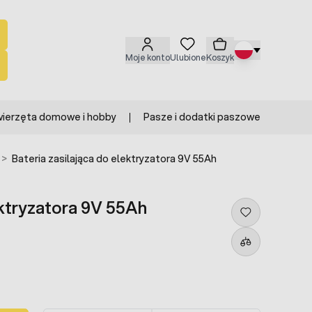
Moje konto
Ulubione
Koszyk
ierzęta domowe i hobby
Pasze i dodatki paszowe
>
Bateria zasilająca do elektryzatora 9V 55Ah
ektryzatora 9V 55Ah