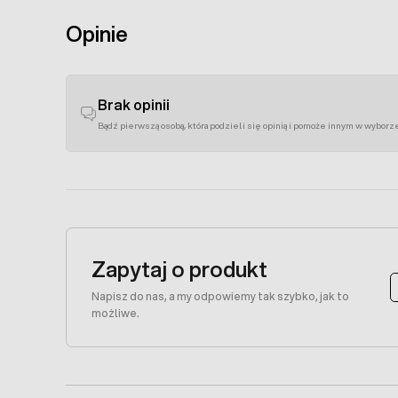
Opinie
Brak opinii
Bądź pierwszą osobą, która podzieli się opinią i pomoże innym w wyborz
Zapytaj o produkt
Napisz do nas, a my odpowiemy tak szybko, jak to
możliwe.