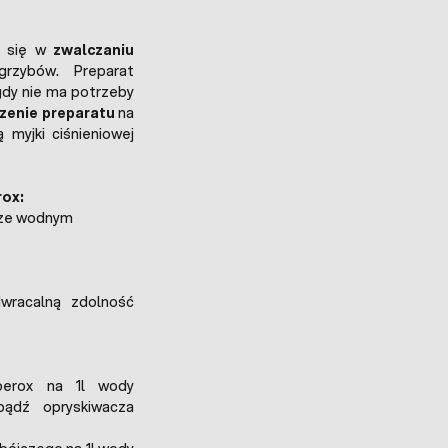
a się w
zwalczaniu
 grzybów. Preparat
dy nie ma potrzeby
zenie preparatu
na
myjki ciśnieniowej
rox:
rze wodnym
wracalną zdolność
yperox na 1l wody
bądź opryskiwacza