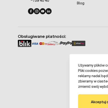
739 40 40
Blog
Fermo - facebook
Fermo - Instagram
Fermo - YouTube
Fermo - Linkedin
Obsługiwane płatności:
Używamy plików coo
Pliki cookies pozw
reklamy nadal będ
zbieramy w ciaste
zmienić swój wybór
Akceptuj 