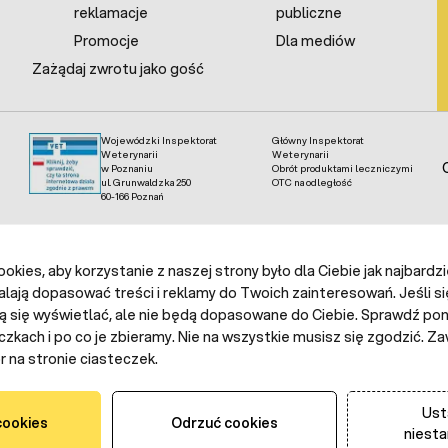
reklamacje
publiczne
Promocje
Dla mediów
Zażądaj zwrotu jako gość
Wojewódzki Inspektorat
Główny Inspektorat
Weterynarii
Weterynarii
w Poznaniu
Obrót produktami leczniczymi
ul. Grunwaldzka 250
OTC na odległość
60-166 Poznań
kies, aby korzystanie z naszej strony było dla Ciebie jak najbardz
alają dopasować treści i reklamy do Twoich zainteresowań. Jeśli si
ą się wyświetlać, ale nie będą dopasowane do Ciebie. Sprawdź poni
czkach i po co je zbieramy. Nie na wszystkie musisz się zgodzić.
 na stronie ciasteczek.
Ust
cookies
Odrzuć cookies
niest