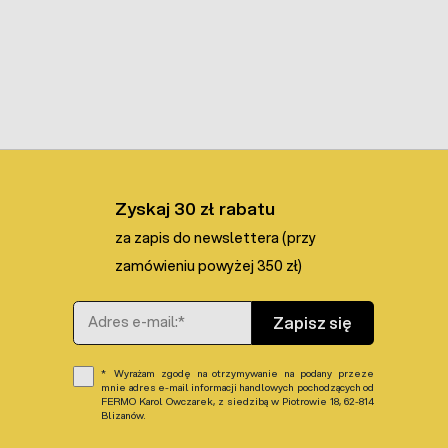
Zyskaj 30 zł rabatu
za zapis do newslettera (przy
zamówieniu powyżej 350 zł)
Adres e-mail
Zapisz się
Wyrażam zgodę na otrzymywanie na podany przeze
mnie adres e-mail informacji handlowych pochodzących od
FERMO Karol Owczarek, z siedzibą w Piotrowie 18, 62-814
Blizanów.