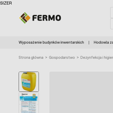
Przejdź do treści
SIZER
S
S
Wyposażenie budynków inwentarskich
Hodowla z
Strona główna
>
Gospodarstwo
>
Dezynfekcja i higie