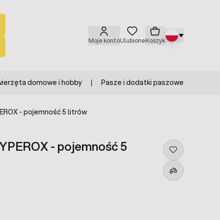
Moje konto
Ulubione
Koszyk
ierzęta domowe i hobby
Pasze i dodatki paszowe
EROX - pojemność 5 litrów
HYPEROX - pojemność 5