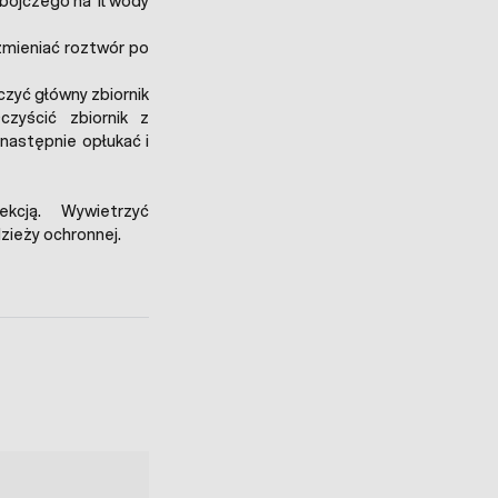
obójczego na 1l wody
(zmieniać roztwór po
czyć główny zbiornik
czyścić zbiornik z
następnie opłukać i
kcją. Wywietrzyć
zieży ochronnej.