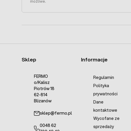
możliwe.
Sklep
Informacje
FERMO
Regulamin
o/Kalisz
Polityka
Piotrów 18
prywatności
62-814
Blizanów
Dane
kontaktowe
sklep@fermo.pl
Wycofane ze
0048 62
sprzedaży