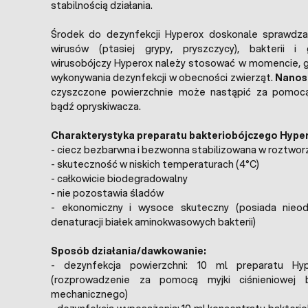
stabilnością działania.
Środek do dezynfekcji Hyperox doskonale sprawdz
wirusów (ptasiej grypy, pryszczycy), bakterii i
wirusobójczy Hyperox należy stosować w momencie, g
wykonywania dezynfekcji w obecności zwierząt.
Nanos
czyszczone powierzchnie może nastąpić za pomocą 
bądź opryskiwacza.
Charakterystyka preparatu bakteriobójczego Hype
- ciecz bezbarwna i bezwonna stabilizowana w roztwo
- skuteczność w niskich temperaturach (4°C)
- całkowicie biodegradowalny
- nie pozostawia śladów
- ekonomiczny i wysoce skuteczny (posiada nieod
denaturacji białek aminokwasowych bakterii)
Sposób działania/dawkowanie:
- dezynfekcja powierzchni: 10 ml preparatu H
(rozprowadzenie za pomocą myjki ciśnieniowej 
mechanicznego)