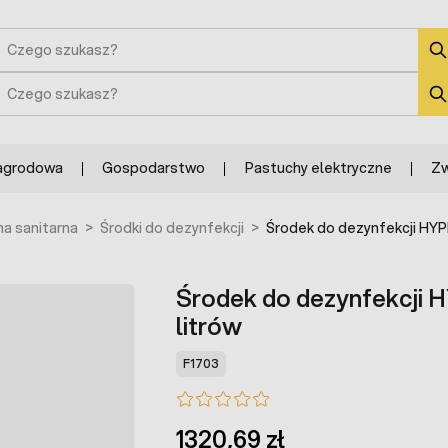
zukaj
zukaj
agrodowa
Gospodarstwo
Pastuchy elektryczne
Zw
na sanitarna
>
Środki do dezynfekcji
>
Środek do dezynfekcji HYP
Środek do dezynfekcji 
litrów
F1703
1320,69 zł