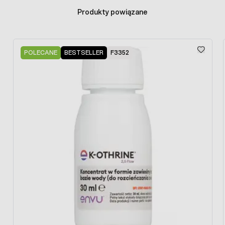
Produkty powiązane
Press to skip carousel
POLECANE
BESTSELLER
F3352
Środek do malowania na muchy sprawdzi się idealnie
przy zwalczaniu owadów wewnątrz budynków:
Budynki inwentarski (obory, chlewnie, stajnie,
kurniki itp.)
Budynki mieszkalne,
Obiekty gastronomiczne (restauracje, bary),
Zakłady przetwórstwa mięsnego, rybnego i
spożywczego,
Wewnątrz pojemników na odpady komunalne.