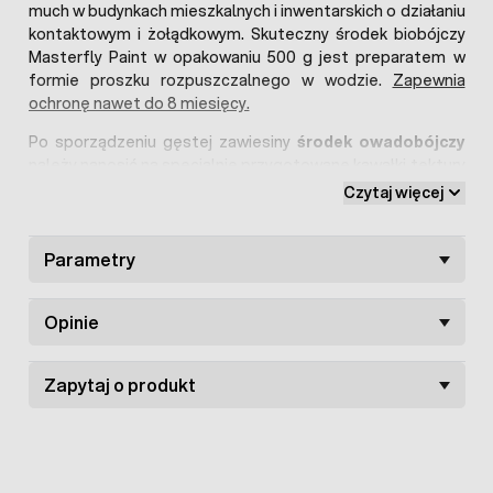
much w budynkach mieszkalnych i inwentarskich o działaniu
kontaktowym i żołądkowym. Skuteczny środek biobójczy
Masterfly Paint w opakowaniu 500 g jest preparatem w
formie proszku rozpuszczalnego w wodzie.
Zapewnia
ochronę nawet do 8 miesięcy.
Po sporządzeniu gęstej zawiesiny
środek owadobójczy
należy nanosić na specjalnie przygotowane kawałki tektury
bądź drewna i rozwiesić w miejscach nasłonecznionych,
Czytaj więcej
gdzie najczęściej przesiadują insekty. Preparat
owadobójczy zawiera substancje wabiące, które są
atrakcyjne dla owadów. Przynęta na muchy Masterfly Paint
Parametry
zapewnia szybki i długotrwały efekt.
Substancja czynna:
Dinotefuran 125 g/1 kg, Geraniol 1 g/1
Opinie
kg
Zapytaj o produkt