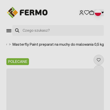
Przejdź do treści
Szukaj
uchy
>
Masterfly Paint preparat na muchy do malowania 0,5 kg
POLECANE