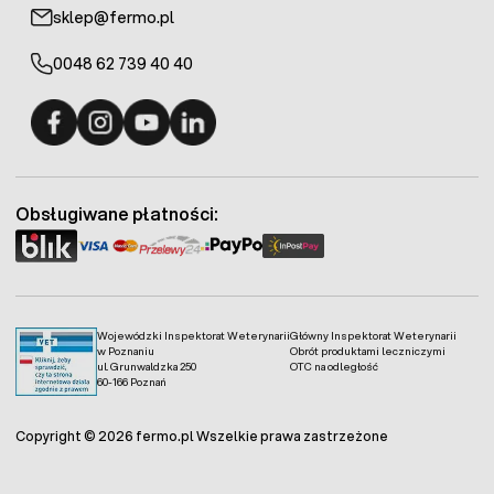
profesjonalnym.
sklep@fermo.pl
0048 62 739 40 40
Fermo - facebook
Fermo - Instagram
Fermo - YouTube
Fermo - Linkedin
Obsługiwane płatności:
Wojewódzki Inspektorat Weterynarii
Główny Inspektorat Weterynarii
w Poznaniu
Obrót produktami leczniczymi
ul. Grunwaldzka 250
OTC na odległość
60-166 Poznań
Copyright © 2026 fermo.pl Wszelkie prawa zastrzeżone