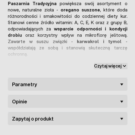
Paszarnia Tradycyjna
powiększa swój asortyment o
nowe, naturalne zioła -
oregano suszone
, które doda
różnorodności i smakowitości do codziennej diety kur.
Stanowi cenne źródło witamin: A, C, E, K oraz z grupy B,
odpowiadających za
wsparcie odporności i kondycji
drobiu
oraz korzystny wpływ na mikroflorę jelitową.
Zawarte w suszu związki -
karwakrol i tymol
-
współdziałają ze sobą i stanowią skuteczną tarczę
ochronną.
Oregano
może być stosowane wśród
różnego gatunku
Czytaj więcej
drobiu:
kury nioski, kaczki, gołębie czy indyki oraz
dla
zwierząt hodowlanych:
króliki, świnki morskie, trzoda
chlewna, bydło, kozy i owce.
Parametry
Korzyści ze stosowania oregano w diecie kur:
Opinie
Wielokierunkowe działanie prozdrowotne
-
wspiera prawidłową pracę układu pokarmowego i
Zapytaj o produkt
odpornościowego.
100% oregano
- tylko naturalne składniki, bez
antybiotyków i bez karencji.