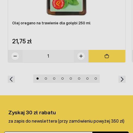
5 - 10 g/1 kg
3-5 g/1 kg
3-8 g/1 kg
paszy
paszy
paszy
Olej oregano na trawienie dla gołębi 250 ml
Przy stosowaniu okresowym
należy zachować ciągłość
dawkowania 5-7 dni, po tym czasie zrobić przerwę.
Przy
21,75 zł
stosowaniu regularnym
oregano podawać 2-3 razy w
tygodniu do paszy.
Skład:
100% oregano mielone - Origanum vulgare L.
Zyskaj 30 zł rabatu
za zapis do newslettera (przy zamówieniu powyżej 350 zł)