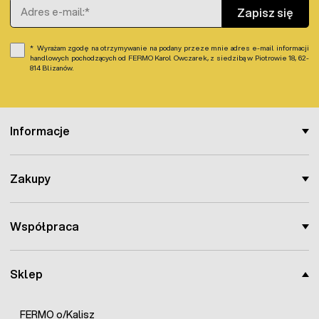
Adres e-mail
Zapisz się
Wyrażam zgodę na otrzymywanie na podany przeze mnie adres e-mail informacji
handlowych pochodzących od FERMO Karol Owczarek, z siedzibą w Piotrowie 18, 62-
814 Blizanów.
Informacje
Zakupy
Współpraca
Sklep
FERMO o/Kalisz