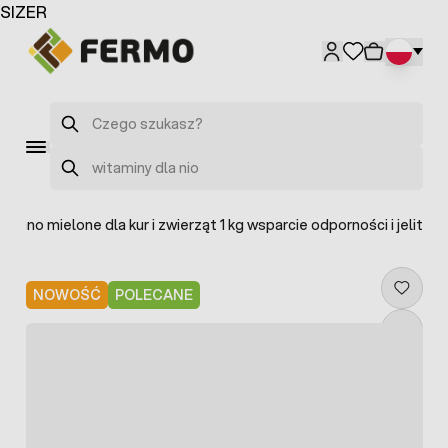
Przejdź do treści
SIZER
Szukaj
Szukaj
egano mielone dla kur i zwierząt 1 kg wsparcie odporności i jelit
NOWOŚĆ
POLECANE