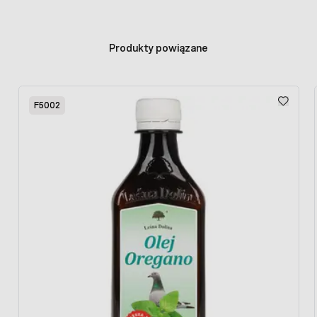
Karwakrol i tymol
- aromatyczne związki
chemiczne, wykazujące działanie antybakteryjne i
przeciwwirusowe. Zapewniają naturalną
Produkty powiązane
odporność organizmu.
Zwiększa apetyczność paszy
- jest chętniej
pobierana przez zwierzęta.
Press to skip carousel
Dla dorosłych jak i dla piskląt
- włączenie
F5002
oregano do diety wspomaga kondycję i ogólny
rozwój drobiu.
Jak podawać oregano dla drobiu? Dawkowanie:
Dawkowanie oregano dla zwierząt hodowlanych:
Króliki, małe
Drób i
Trzoda
zwierzęta
gołębie
chlewna
gosp.