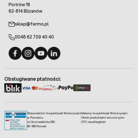
Piotrów 18
62-814 Blizanów
sklep@fermo.pl
0048 62 739 40 40
Fermo - facebook
Fermo - Instagram
Fermo - YouTube
Fermo - Linkedin
Obsługiwane płatności:
Wojewódzki Inspektorat Weterynarii
Główny Inspektorat Weterynarii
w Poznaniu
Obrót produktami leczniczymi
ul. Grunwaldzka 250
OTC na odległość
60-166 Poznań