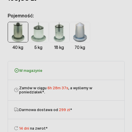
Pojemność:
40 kg
5 kg
18 kg
70 kg
W magazynie
Zamów w ciągu
6h 28m 36s
, a wyślemy w
poniedziałek
*.
Darmowa dostawa od
299 zł
*
14 dni
na zwrot*