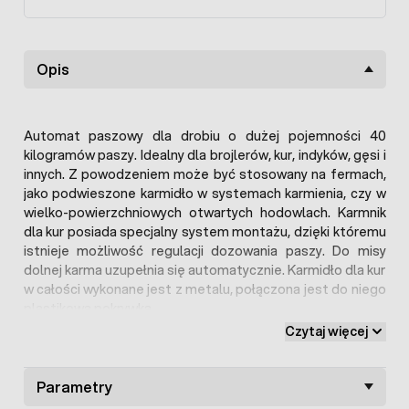
Opis
Automat paszowy dla drobiu o dużej pojemności 40
kilogramów paszy. Idealny dla brojlerów, kur, indyków, gęsi i
innych. Z powodzeniem może być stosowany na fermach,
jako podwieszone karmidło w systemach karmienia, czy w
wielko-powierzchniowych otwartych hodowlach. Karmnik
dla kur posiada specjalny system montażu, dzięki któremu
istnieje możliwość regulacji dozowania paszy. Do misy
dolnej karma uzupełnia się automatycznie. Karmidło dla kur
w całości wykonane jest z metalu, połączona jest do niego
plastikowa pokrywka.
Karbowane brzegi misy oraz pokrywka zabezpieczają
Czytaj więcej
paszę przed rozdrapywaniem i zabrudzeniami. W naszej
ofercie dostępny jest
okapnik
, który dodatkowo chroni
paszę.
Parametry