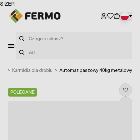
Przejdź do treści
SIZER
Szukaj
Szukaj
dła
>
Karmidła dla drobiu
>
Automat paszowy 40kg metalowy
POLECANE