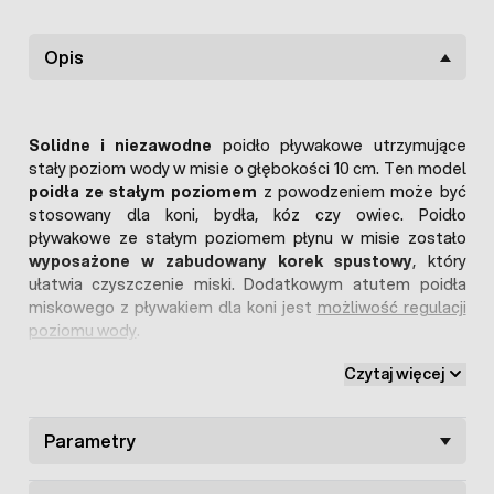
Opis
Solidne i niezawodne
poidło pływakowe utrzymujące
stały poziom wody w misie o głębokości 10 cm. Ten model
poidła ze stałym poziomem
z powodzeniem może być
stosowany dla koni, bydła, kóz czy owiec. Poidło
pływakowe ze stałym poziomem płynu w misie zostało
wyposażone w zabudowany korek spustowy
, który
ułatwia czyszczenie miski. Dodatkowym atutem poidła
miskowego z pływakiem dla koni jest
możliwość regulacji
poziomu wody
.
Czytaj więcej
Poidło pływakowe dla bydła
wykonane
zostało z odlewu z
żeliwa
, które dodatkowo zostało pomalowane proszkowo
na zielony kolor. Poidło pływakowe ze stałym poziomem
Parametry
wody standardowo posiada lewostronne podłączenie z
przyłączem
1/2 cala
, jednak istnieje możliwość
przełożenia we własnym zakresie zaworu i podłączenie