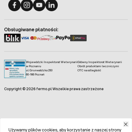
Fermo - facebook
Fermo - Instagram
Fermo - YouTube
Fermo - Linkedin
Obsługiwane płatności:
Wojewódzki Inspektorat Weterynarii
Główny Inspektorat Weterynarii
w Poznaniu
Obrót produktami leczniczymi
ul. Grunwaldzka 250
OTC na odległość
60-166 Poznań
Copyright © 2026 fermo.pl Wszelkie prawa zastrzeżone
Używamy plików cookies, aby korzystanie z naszej strony