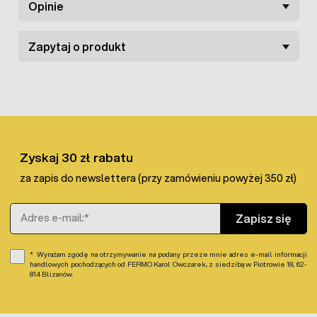
Opinie
poidła również z prawej strony. Zasilanie poidła nie sprawia
problemu - na wyjście można nakręcić przyłącze kranowe i
za pomocą szybkozłączki podłączyć wąż ogrodowy. Poidło
Zapytaj o produkt
z pływakiem dla koni i bydła może być mocowane za
pomocą śrub do kojca lub za sprawą obejmy do rury.
W ofercie znajduje się również szeroka oferta
żłobów i
koryt dla koni i bydła
.
Zyskaj 30 zł rabatu
za zapis do newslettera (przy zamówieniu powyżej 350 zł)
Adres e-mail
Zapisz się
Wyrażam zgodę na otrzymywanie na podany przeze mnie adres e-mail informacji
handlowych pochodzących od FERMO Karol Owczarek, z siedzibą w Piotrowie 18, 62-
814 Blizanów.