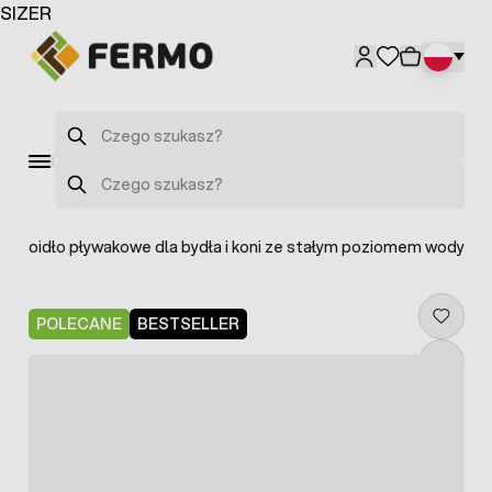
Przejdź do treści
SIZER
Szukaj
Szukaj
>
Poidło pływakowe dla bydła i koni ze stałym poziomem wody
POLECANE
BESTSELLER