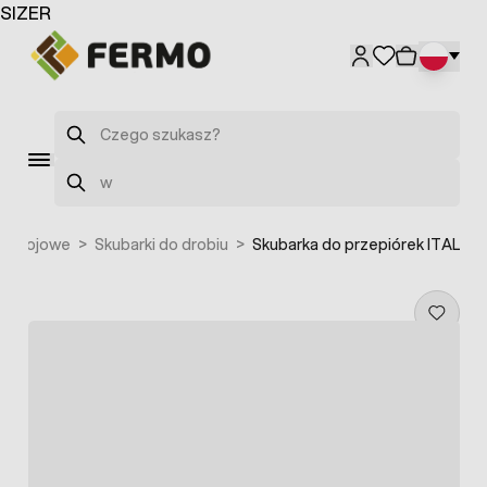
Przejdź do treści
SIZER
Szukaj
Szukaj
a ubojowe
>
Skubarki do drobiu
>
Skubarka do przepiórek ITAL