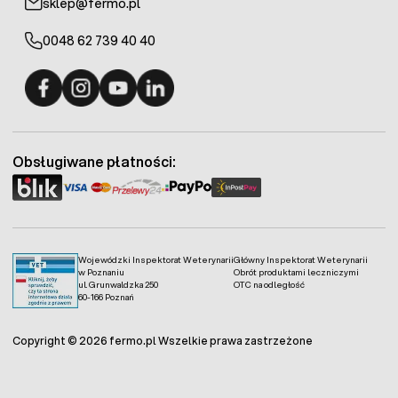
sklep@fermo.pl
0048 62 739 40 40
Fermo - facebook
Fermo - Instagram
Fermo - YouTube
Fermo - Linkedin
Obsługiwane płatności:
Wojewódzki Inspektorat Weterynarii
Główny Inspektorat Weterynarii
w Poznaniu
Obrót produktami leczniczymi
ul. Grunwaldzka 250
OTC na odległość
60-166 Poznań
Copyright © 2026 fermo.pl Wszelkie prawa zastrzeżone