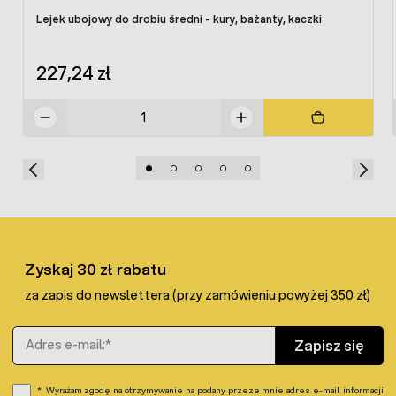
Lejek ubojowy do drobiu średni - kury, bażanty, kaczki
Urządzenie do skubania
spełnia wszelkie parametry
bezpieczeństwa oraz posiada certyfikat jakości i
227,24 zł
bezpieczeństwa CE.
Zyskaj 30 zł rabatu
za zapis do newslettera (przy zamówieniu powyżej 350 zł)
Adres e-mail
Zapisz się
Wyrażam zgodę na otrzymywanie na podany przeze mnie adres e-mail informacji