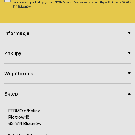
handlowych pochodzących od FERMO Karol Owczarek, z siedzibą w Piotrowie 18, 62-
814 Blizanów.
Informacje
Zakupy
Współpraca
Sklep
FERMO o/Kalisz
Piotrów 18
62-814 Blizanów