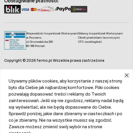
Obsługiwane płatności:
Wojewódzki Inspektorat Weterynarii
Główny Inspektorat Weterynarii
w Poznaniu
Obrót produktami leczniczymi
ul. Grunwaldzka 250
OTC na odległość
60-166 Poznań
Copyright © 2026 fermo.pl Wszelkie prawa zastrzeżone
Używamy plików cookies, aby korzystanie z naszej strony
było dla Ciebie jak najbardziej komfortowe. Pliki cookies
pozwalają dopasować treści i reklamy do Twoich
zainteresowań. Jeśli się nie zgodzisz, reklamy nadal będą
się wyświetlać, ale nie będą dopasowane do Ciebie.
Sprawdź poniżej, jakie dane zbieramy w ciasteczkach i po
co je zbieramy. Nie na wszystkie musisz się zgodzić.
Zawsze możesz zmienić swój wybór na stronie