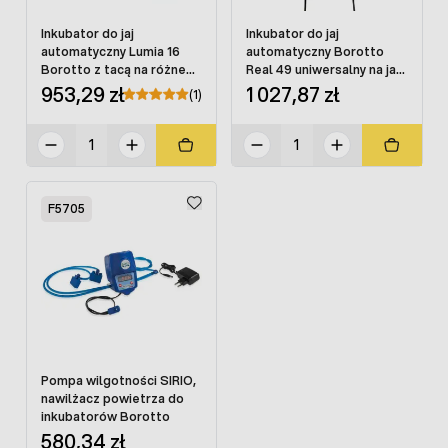
Inkubator do jaj
Inkubator do jaj
automatyczny Lumia 16
automatyczny Borotto
Borotto z tacą na różne
Real 49 uniwersalny na jaja
jaja
drobiu
953,29 zł
1 027,87 zł
(1)
F5705
Pompa wilgotności SIRIO,
nawilżacz powietrza do
inkubatorów Borotto
580,34 zł