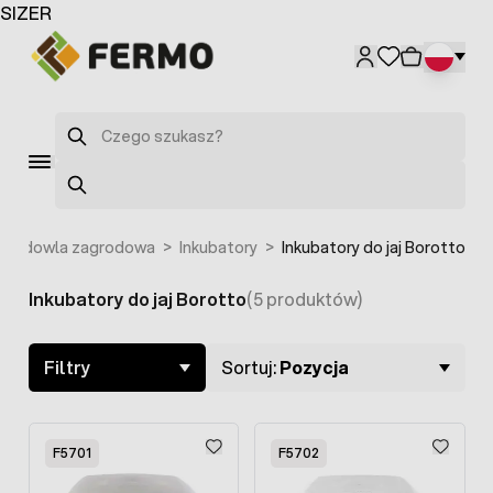
Przejdź do treści
SIZER
Szukaj
Szukaj
Hodowla zagrodowa
>
Inkubatory
>
Inkubatory do jaj Borotto
Inkubatory do jaj Borotto
(5 produktów)
Skip to product list
Filtry
Sortuj:
Pozycja
F5701
F5702