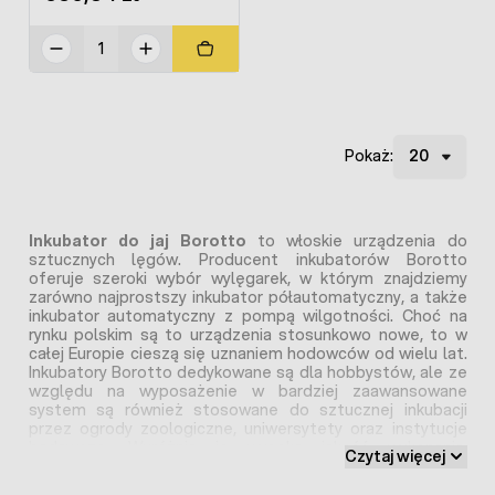
Pokaż:
Inkubator do jaj Borotto
to włoskie urządzenia do
sztucznych lęgów. Producent inkubatorów Borotto
oferuje szeroki wybór wylęgarek, w którym znajdziemy
zarówno najprostszy inkubator półautomatyczny, a także
inkubator automatyczny z pompą wilgotności. Choć na
rynku polskim są to urządzenia stosunkowo nowe, to w
całej Europie cieszą się uznaniem hodowców od wielu lat.
Inkubatory Borotto dedykowane są dla hobbystów, ale ze
względu na wyposażenie w bardziej zaawansowane
system są również stosowane do sztucznej inkubacji
przez ogrody zoologiczne, uniwersytety oraz instytucje
badawcze. Wyróżnia je wysoka jakość wykonania,
Czytaj więcej
nowoczesny design, prosta i intuicyjna obsługa, a także
uniwersalna taca na różne jajka. Ceny inkubatorów Borotto