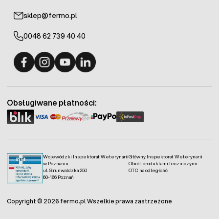
sklep@fermo.pl
0048 62 739 40 40
Fermo - facebook
Fermo - Instagram
Fermo - YouTube
Fermo - Linkedin
Obsługiwane płatności:
Wojewódzki Inspektorat Weterynarii
Główny Inspektorat Weterynarii
w Poznaniu
Obrót produktami leczniczymi
ul. Grunwaldzka 250
OTC na odległość
60-166 Poznań
Copyright © 2026 fermo.pl Wszelkie prawa zastrzeżone