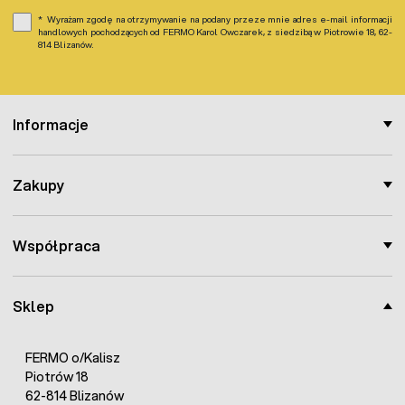
Przepiórki
500 szt.
Wyrażam zgodę na otrzymywanie na podany przeze mnie adres e-mail informacji
handlowych pochodzących od FERMO Karol Owczarek, z siedzibą w Piotrowie 18, 62-
814 Blizanów.
Kury
432 szt.
Bażanty
274 szt.
Informacje
Kaczki
140 szt.
Zakupy
Gęsi
72 szt.
Współpraca
Sklep
FERMO o/Kalisz
Piotrów 18
62-814 Blizanów