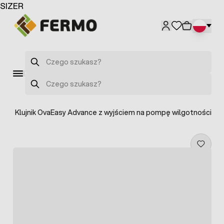
Przejdź do treści
SIZER
Szukaj
Szukaj
sy
>
Klujnik OvaEasy Advance z wyjściem na pompę wilgotności