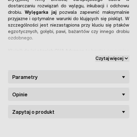
dostarczaniu rozwiązań do wylęgu, inkubacji i odchowu
drobiu.
Wylęgarka jaj
pozwala zapewnić maksymalnie
przyjazne i optymalne warunki do klujących się piskląt. W
szczególności jest niezastąpiona przy kluciu się ptaków
egzotycznych, gołębi, pawi, bażantów czy innego drobiu
ozdobnego.
Klujnik do jaj ptasich OVA Advance
to bardzo precyzyjne
i dokładne urządzenie przeznaczone do wylęgu różnego
Czytaj więcej
rodzaju gatunków drobiu. Stanowi uzupełnienie do
inkubatorów OVA EASY 190, 380 lub 580
. Dzięki bardzo
dużej pojemności -
Parametry
432 jaja kurze
- można w jednym
czasie zaplanować znaczne ilości wylęgu piskląt. W
ostatniej fazie na kilka dni przed planowanymi wylęgami,
Opinie
zalecane jest zaprzestanie obracania jaj, i przełożenie ich
do odpowiednio zaprogramowanego klujnika. Wtedy mamy
pewność uzyskania
maksymalnej skuteczności wylęgu
a
Zapytaj o produkt
pisklęta będą silne i zdrowe.
Urządzenie do wykluwania piskląt
ma możliwość pełnej
kontroli klimatu wewnątrz komory lęgowej. Posiada