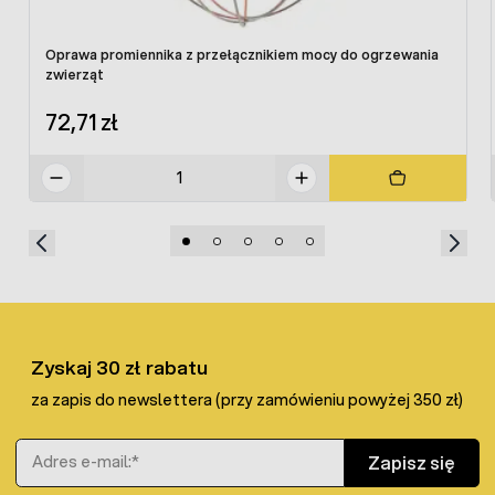
Dokładne parametry
wylęgarki do jaj
OvaEasy OVA
Advance EX
:
Oprawa promiennika z przełącznikiem mocy do ogrzewania
wymiar: 47x42x80cm
zwierząt
zasilanie 230V
sredni pobór mocy 100W
72,71 zł
cyfrowy panel z wyświetlaczem temperatury i
wilgotności
elektroniczne sterowanie temperaturą,
opcjonalnie po rozbudowie o pompę wodną
możliwość kontrolowania wilgotności powietrza
cyrkulacja powiertrza, zapobiegająca powstawaniu
zimnych stref
alarm za niskiej lub za wysokiej temperatury
2 lata gwarancji
Zyskaj 30 zł rabatu
za zapis do newslettera (przy zamówieniu powyżej 350 zł)
Maksymalna
Drób
Adres e-mail
pojemność jaj
Zapisz się