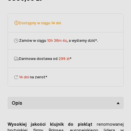
Dostępny w ciągu 14 dni
Zamów w ciągu
10h 38m 4s
, a wyślemy dziś
*.
Darmowa dostawa od
299 zł
*
14 dni
na zwrot*
Opis
Wysokiej jakości klujnik do piskląt
renomowanej
brytyjskiej firmy Brinsea, europejskiego lidera w