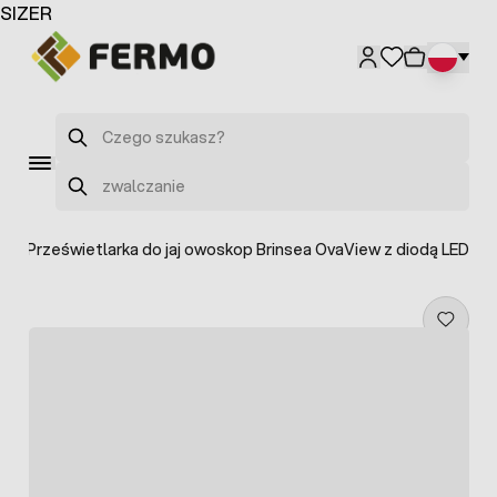
Przejdź do treści
SIZER
Szukaj
Szukaj
j
>
Prześwietlarka do jaj owoskop Brinsea OvaView z diodą LED