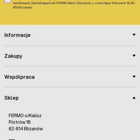
handlowych pochodzących od FERMO Karol Owczarek, z siedzibą w Piotrowie 18, 62-
814 Blizanów.
Informacje
Zakupy
Współpraca
Sklep
FERMO o/Kalisz
Piotrów 18
62-814 Blizanów