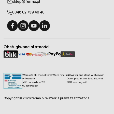
sklep@fermo.pl
0048 62 739 40 40
Fermo - facebook
Fermo - Instagram
Fermo - YouTube
Fermo - Linkedin
Obsługiwane płatności:
Wojewódzki Inspektorat Weterynarii
Główny Inspektorat Weterynarii
w Poznaniu
Obrót produktami leczniczymi
ul. Grunwaldzka 250
OTC na odległość
60-166 Poznań
Copyright © 2026 fermo.pl Wszelkie prawa zastrzeżone