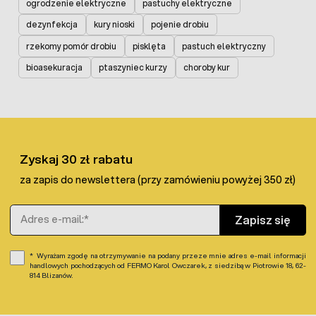
ogrodzenie elektryczne
pastuchy elektryczne
dezynfekcja
kury nioski
pojenie drobiu
rzekomy pomór drobiu
pisklęta
pastuch elektryczny
bioasekuracja
ptaszyniec kurzy
choroby kur
Zyskaj 30 zł rabatu
za zapis do newslettera (przy zamówieniu powyżej 350 zł)
Adres e-mail
Zapisz się
Wyrażam zgodę na otrzymywanie na podany przeze mnie adres e-mail informacji
handlowych pochodzących od FERMO Karol Owczarek, z siedzibą w Piotrowie 18, 62-
814 Blizanów.