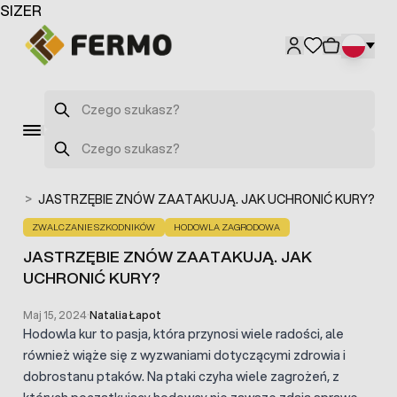
Przejdź do treści
SIZER
Szukaj
Szukaj
ków
>
JASTRZĘBIE ZNÓW ZAATAKUJĄ. JAK UCHRONIĆ KURY?
ZWALCZANIE SZKODNIKÓW
HODOWLA ZAGRODOWA
JASTRZĘBIE ZNÓW ZAATAKUJĄ. JAK
UCHRONIĆ KURY?
Maj 15, 2024
·
Natalia Łapot
Hodowla kur to pasja, która przynosi wiele radości, ale
również wiąże się z wyzwaniami dotyczącymi zdrowia i
dobrostanu ptaków. Na ptaki czyha wiele zagrożeń, z