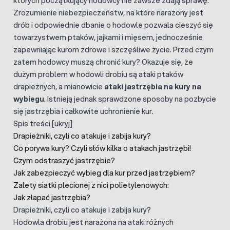
których początkujący hodowcy nie zawsze zdają sprawę.
Zrozumienie niebezpieczeństw, na które narażony jest
drób i odpowiednie dbanie o hodowle pozwala cieszyć się
towarzystwem ptaków, jajkami i mięsem, jednocześnie
zapewniając kurom zdrowe i szczęśliwe życie. Przed czym
zatem hodowcy muszą chronić kury? Okazuje się, że
dużym problem w hodowli drobiu są ataki ptaków
drapieżnych, a mianowicie
ataki jastrzębia na kury na
wybiegu
. Istnieją jednak sprawdzone sposoby na pozbycie
się jastrzębia i całkowite uchronienie kur.
Spis treści
[
ukryj
]
Drapieżniki, czyli co atakuje i zabija kury?
Co porywa kury? Czyli słów kilka o atakach jastrzębi!
Czym odstraszyć jastrzębie?
Jak zabezpieczyć wybieg dla kur przed jastrzębiem?
Zalety siatki plecionej z nici polietylenowych:
Jak złapać jastrzębia?
Drapieżniki, czyli co atakuje i zabija kury?
Hodowla drobiu jest narażona na ataki różnych