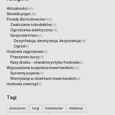
Aktualności
(40)
Słownik pojęć
(45)
Porady dla hodowców
(102)
Zwalczanie szkodników
(21)
Ogrodzenia elektryczne
(13)
Gospodarstwo
(41)
Dezynfekcja, deratyzacja, dezynsekcja
(18)
Ogród
(5)
Hodowla zagrodowa
(51)
Ptaszyniec kurzy
(11)
Rasy drobiu – charakterystyka i hodowla
(2)
Wyposażenie budynków inwentarskich
(22)
Systemy pojenia
(11)
Wentylacja w obiektach inwentarskich
(4)
Hodowla zwierząt
(5)
Tagi
ptaszyniec
targi
hodowla kur
inkubacja