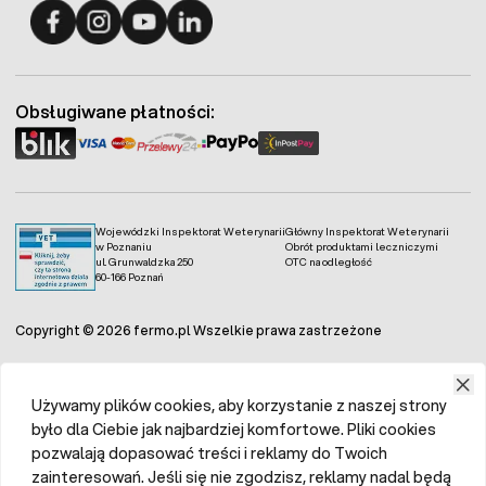
Fermo - facebook
Fermo - Instagram
Fermo - YouTube
Fermo - Linkedin
Obsługiwane płatności:
Wojewódzki Inspektorat Weterynarii
Główny Inspektorat Weterynarii
w Poznaniu
Obrót produktami leczniczymi
ul. Grunwaldzka 250
OTC na odległość
60-166 Poznań
Copyright © 2026 fermo.pl Wszelkie prawa zastrzeżone
Używamy plików cookies, aby korzystanie z naszej strony
było dla Ciebie jak najbardziej komfortowe. Pliki cookies
pozwalają dopasować treści i reklamy do Twoich
zainteresowań. Jeśli się nie zgodzisz, reklamy nadal będą