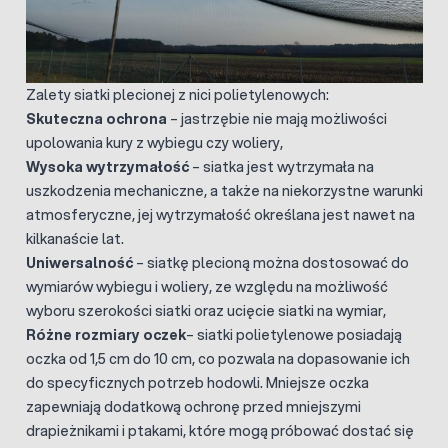
Zalety siatki plecionej z nici polietylenowych:
Skuteczna ochrona
– jastrzębie nie mają możliwości
upolowania kury z wybiegu czy woliery,
Wysoka wytrzymałość
– siatka jest wytrzymała na
uszkodzenia mechaniczne, a także na niekorzystne warunki
atmosferyczne, jej wytrzymałość określana jest nawet na
kilkanaście lat.
Uniwersalność
– siatkę plecioną można dostosować do
wymiarów wybiegu i woliery, ze względu na możliwość
wyboru szerokości siatki oraz ucięcie siatki na wymiar,
Różne rozmiary oczek
– siatki polietylenowe posiadają
oczka od 1,5 cm do 10 cm, co pozwala na dopasowanie ich
do specyficznych potrzeb hodowli. Mniejsze oczka
zapewniają dodatkową ochronę przed mniejszymi
drapieżnikami i ptakami, które mogą próbować dostać się