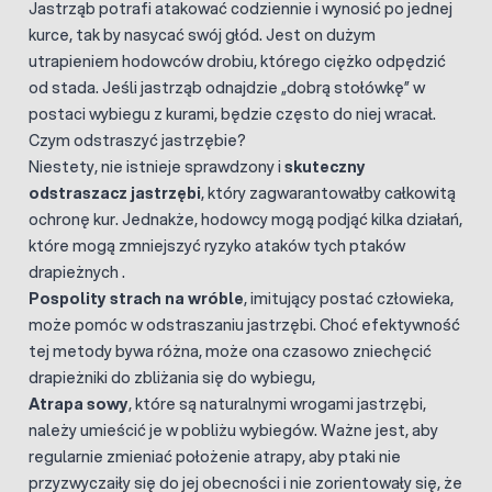
Jastrząb potrafi atakować codziennie i wynosić po jednej
kurce, tak by nasycać swój głód. Jest on dużym
utrapieniem hodowców drobiu, którego ciężko odpędzić
od stada. Jeśli jastrząb odnajdzie „dobrą stołówkę” w
postaci wybiegu z kurami, będzie często do niej wracał.
Czym odstraszyć jastrzębie?
Niestety, nie istnieje sprawdzony i
skuteczny
odstraszacz jastrzębi
, który zagwarantowałby całkowitą
ochronę kur. Jednakże, hodowcy mogą podjąć kilka działań,
które mogą zmniejszyć ryzyko ataków tych ptaków
drapieżnych .
Pospolity strach na wróble
, imitujący postać człowieka,
może pomóc w odstraszaniu jastrzębi. Choć efektywność
tej metody bywa różna, może ona czasowo zniechęcić
drapieżniki do zbliżania się do wybiegu,
Atrapa sowy
, które są naturalnymi wrogami jastrzębi,
należy umieścić je w pobliżu wybiegów. Ważne jest, aby
regularnie zmieniać położenie atrapy, aby ptaki nie
przyzwyczaiły się do jej obecności i nie zorientowały się, że