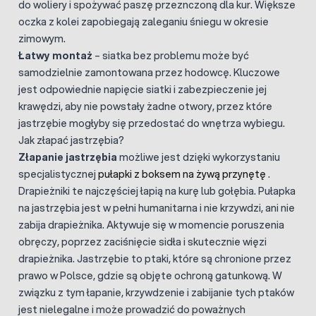
do woliery i spożywać paszę przeznczoną dla kur. Większe
oczka z kolei zapobiegają zaleganiu śniegu w okresie
zimowym.
Łatwy montaż
– siatka bez problemu może być
samodzielnie zamontowana przez hodowcę. Kluczowe
jest odpowiednie napięcie siatki i zabezpieczenie jej
krawędzi, aby nie powstały żadne otwory, przez które
jastrzębie mogłyby się przedostać do wnętrza wybiegu.
Jak złapać jastrzębia?
Złapanie jastrzębia
możliwe jest dzięki wykorzystaniu
specjalistycznej
pułapki z boksem na żywą przynętę
.
Drapieżniki te najczęściej łapią na kurę lub gołębia. Pułapka
na jastrzębia jest w pełni humanitarna i nie krzywdzi, ani nie
zabija drapieżnika. Aktywuje się w momencie poruszenia
obręczy, poprzez zaciśnięcie sidła i skutecznie więzi
drapieżnika. Jastrzębie to ptaki, które są chronione przez
prawo w Polsce, gdzie są objęte ochroną gatunkową. W
związku z tym łapanie, krzywdzenie i zabijanie tych ptaków
jest nielegalne i może prowadzić do poważnych