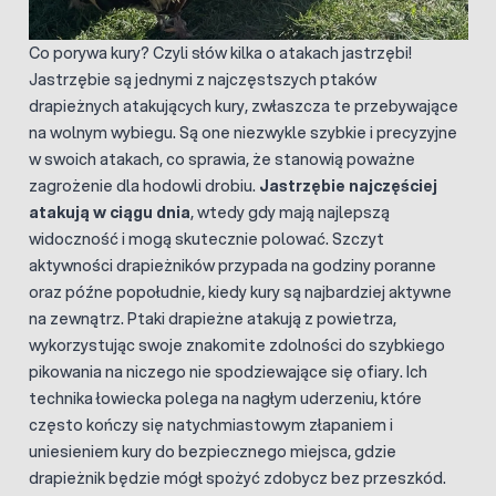
Co porywa kury? Czyli słów kilka o atakach jastrzębi!
Jastrzębie są jednymi z najczęstszych ptaków
drapieżnych atakujących kury, zwłaszcza te przebywające
na wolnym wybiegu. Są one niezwykle szybkie i precyzyjne
w swoich atakach, co sprawia, że stanowią poważne
zagrożenie dla hodowli drobiu.
Jastrzębie najczęściej
atakują w ciągu dnia
, wtedy gdy mają najlepszą
widoczność i mogą skutecznie polować. Szczyt
aktywności drapieżników przypada na godziny poranne
oraz późne popołudnie, kiedy kury są najbardziej aktywne
na zewnątrz. Ptaki drapieżne atakują z powietrza,
wykorzystując swoje znakomite zdolności do szybkiego
pikowania na niczego nie spodziewające się ofiary. Ich
technika łowiecka polega na nagłym uderzeniu, które
często kończy się natychmiastowym złapaniem i
uniesieniem kury do bezpiecznego miejsca, gdzie
drapieżnik będzie mógł spożyć zdobycz bez przeszkód.