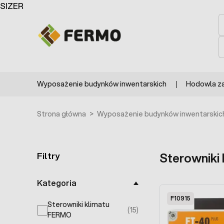
Przejdź do treści
SIZER
S
S
Wyposażenie budynków inwentarskich
Hodowla z
Strona główna
>
Wyposażenie budynków inwentarskic
Filtry
Sterowniki
Skip to product list
Kategoria
F10915
Sterowniki klimatu
(15)
products available
FERMO