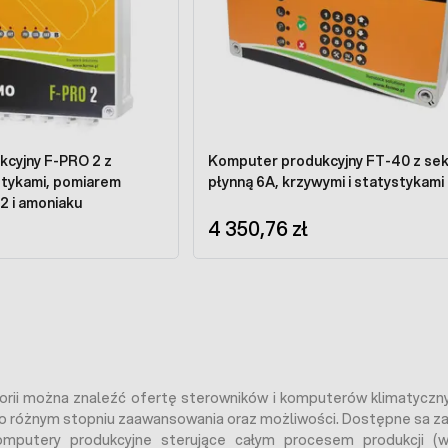
cyjny F-PRO 2 z
Komputer produkcyjny FT-40 z sek
stykami, pomiarem
płynną 6A, krzywymi i statystykami
2 i amoniaku
4 350,76 zł
orii można znaleźć ofertę sterowników i komputerów klimatyczn
 różnym stopniu zaawansowania oraz możliwości. Dostępne sa zar
omputery produkcyjne sterujące całym procesem produkcji (we