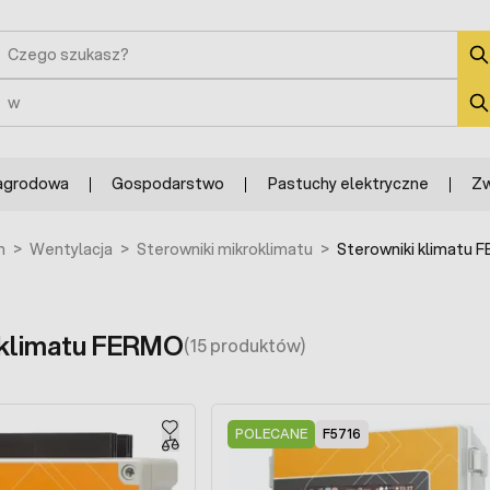
zukaj
zukaj
agrodowa
Gospodarstwo
Pastuchy elektryczne
Zw
h
>
Wentylacja
>
Sterowniki mikroklimatu
>
Sterowniki klimatu 
 klimatu FERMO
(15 produktów)
POLECANE
F5716