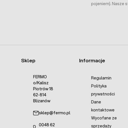
pojeniem). Nasze s
Sklep
Informacje
FERMO
Regulamin
o/Kalisz
Polityka
Piotrów 18
prywatności
62-814
Blizanów
Dane
kontaktowe
sklep@fermo.pl
Wycofane ze
0048 62
sprzedaży