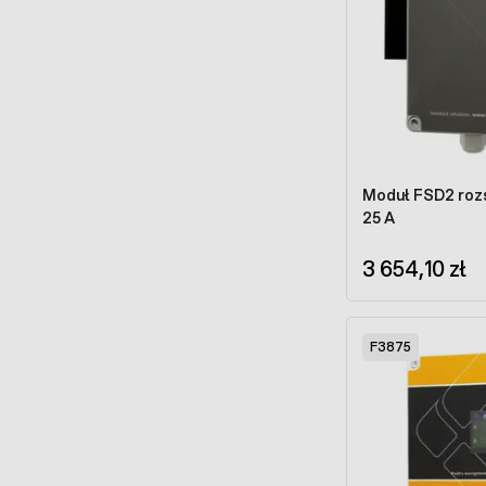
Moduł FSD2 rozs
25 A
3 654,10 zł
F3875