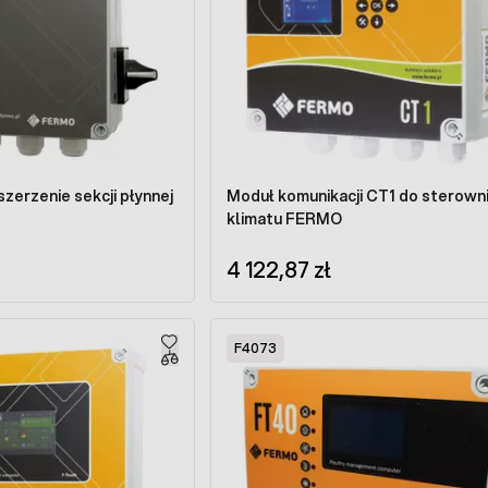
zerzenie sekcji płynnej
Moduł komunikacji CT1 do sterown
klimatu FERMO
4 122,87 zł
F4073