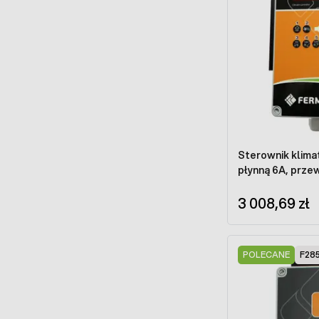
Sterownik klima
płynną 6A, prze
3 008,69 zł
POLECANE
F28