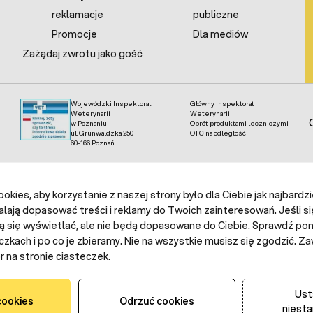
reklamacje
publiczne
Promocje
Dla mediów
Zażądaj zwrotu jako gość
Wojewódzki Inspektorat
Główny Inspektorat
Weterynarii
Weterynarii
w Poznaniu
Obrót produktami leczniczymi
ul. Grunwaldzka 250
OTC na odległość
60-166 Poznań
kies, aby korzystanie z naszej strony było dla Ciebie jak najbardz
alają dopasować treści i reklamy do Twoich zainteresowań. Jeśli si
ą się wyświetlać, ale nie będą dopasowane do Ciebie. Sprawdź poni
czkach i po co je zbieramy. Nie na wszystkie musisz się zgodzić.
 na stronie ciasteczek.
Ust
cookies
Odrzuć cookies
niest