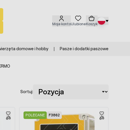
Moje konto
Ulubione
Koszyk
ierzęta domowe i hobby
Pasze i dodatki paszowe
FERMO
Sortuj:
POLECANE
F3862