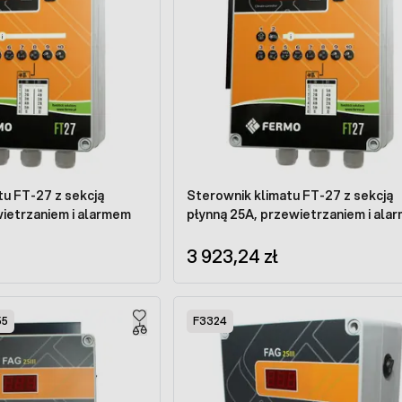
tu FT-27 z sekcją
Sterownik klimatu FT-27 z sekcją
wietrzaniem i alarmem
płynną 25A, przewietrzaniem i ala
3 923,24 zł
55
F3324