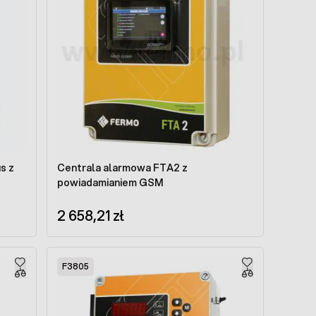
s z
Centrala alarmowa FTA2 z
powiadamianiem GSM
2 658,21 zł
F3805