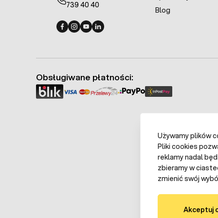
739 40 40
Blog
Fermo - facebook
Fermo - Instagram
Fermo - YouTube
Fermo - Linkedin
Obsługiwane płatności:
Używamy plików coo
Pliki cookies pozw
reklamy nadal będ
zbieramy w ciaste
zmienić swój wybór
Akceptuj 