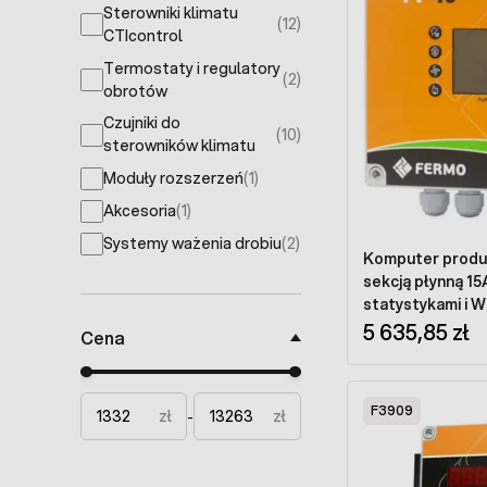
Sterowniki klimatu
(12)
products available
CTIcontrol
Termostaty i regulatory
(2)
products available
obrotów
Czujniki do
(10)
products available
sterowników klimatu
Moduły rozszerzeń
(1)
products available
Akcesoria
(1)
products available
Systemy ważenia drobiu
(2)
products available
Komputer produ
sekcją płynną 15
statystykami i Wi
5 635,85 zł
Cena
Minimal price
Maximum price
F3909
zł
zł
-