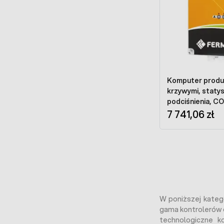
Komputer produk
krzywymi, staty
podciśnienia, CO
7 741,06 zł
W poniższej kateg
gama kontrolerów o
technologiczne k