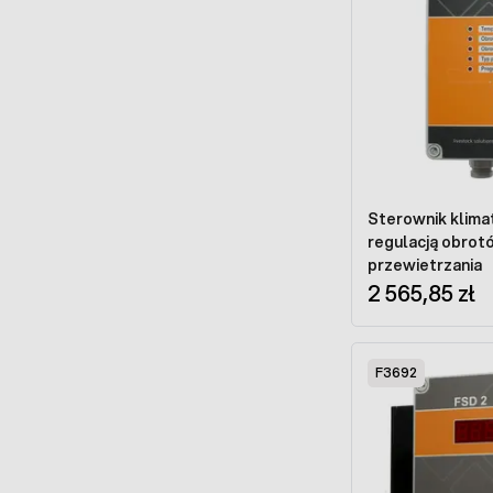
Sterownik klimat
regulacją obrotó
przewietrzania
2 565,85 zł
F3692