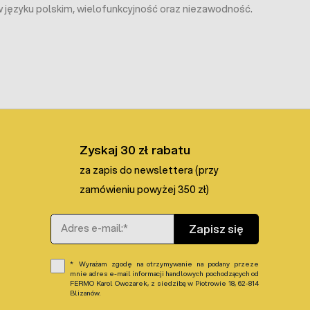
w języku polskim, wielofunkcyjność oraz niezawodność.
Zyskaj 30 zł rabatu
za zapis do newslettera (przy
zamówieniu powyżej 350 zł)
Adres e-mail
Zapisz się
Wyrażam zgodę na otrzymywanie na podany przeze
mnie adres e-mail informacji handlowych pochodzących od
FERMO Karol Owczarek, z siedzibą w Piotrowie 18, 62-814
Blizanów.