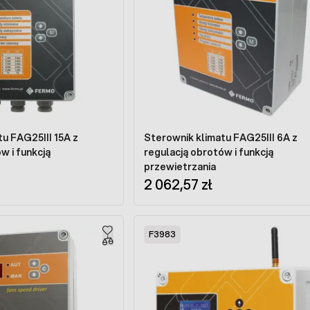
u FAG25III 15A z
Sterownik klimatu FAG25III 6A z
w i funkcją
regulacją obrotów i funkcją
przewietrzania
2 062,57 zł
F3983