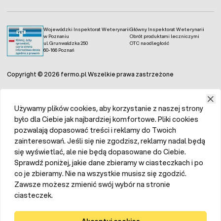
Wojewódzki Inspektorat Weterynarii
Główny Inspektorat Weterynarii
w Poznaniu
Obrót produktami leczniczymi
ul. Grunwaldzka 250
OTC na odległość
60-166 Poznań
Copyright © 2026 fermo.pl Wszelkie prawa zastrzeżone
Używamy plików cookies, aby korzystanie z naszej strony
było dla Ciebie jak najbardziej komfortowe. Pliki cookies
pozwalają dopasować treści i reklamy do Twoich
zainteresowań. Jeśli się nie zgodzisz, reklamy nadal będą
się wyświetlać, ale nie będą dopasowane do Ciebie.
Sprawdź poniżej, jakie dane zbieramy w ciasteczkach i po
co je zbieramy. Nie na wszystkie musisz się zgodzić.
Zawsze możesz zmienić swój wybór na stronie
ciasteczek.