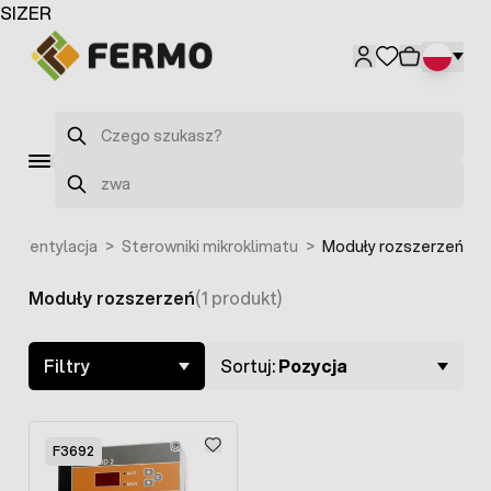
Przejdź do treści
SIZER
Szukaj
Szukaj
>
Wentylacja
>
Sterowniki mikroklimatu
>
Moduły rozszerzeń
Moduły rozszerzeń
(1 produkt)
Skip to product list
Filtry
Sortuj:
Pozycja
F3692