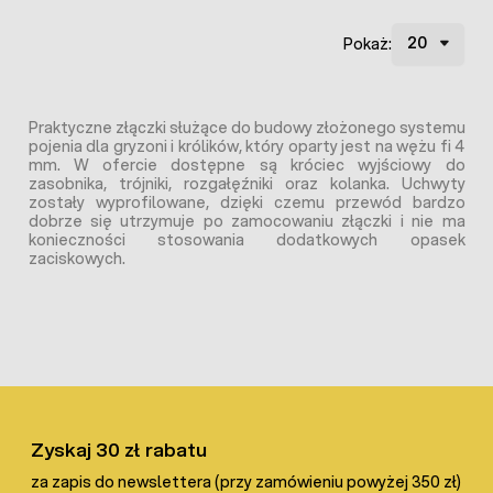
Pokaż:
Praktyczne złączki służące do budowy złożonego systemu
pojenia dla gryzoni i królików, który oparty jest na wężu fi 4
mm. W ofercie dostępne są króciec wyjściowy do
zasobnika, trójniki, rozgałęźniki oraz kolanka. Uchwyty
zostały wyprofilowane, dzięki czemu przewód bardzo
dobrze się utrzymuje po zamocowaniu złączki i nie ma
konieczności stosowania dodatkowych opasek
zaciskowych.
Zyskaj 30 zł rabatu
za zapis do newslettera (przy zamówieniu powyżej 350 zł)