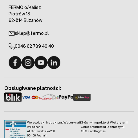
FERMO o/Kalisz
Piotrów 18
62-814 Blizanów
sklep@fermo.pl
0048 62 739 40 40
Fermo - facebook
Fermo - Instagram
Fermo - YouTube
Fermo - Linkedin
Obsługiwane płatności:
Wojewódzki Inspektorat Weterynarii
Główny Inspektorat Weterynarii
w Poznaniu
Obrót produktami leczniczymi
ul. Grunwaldzka 250
OTC na odległość
60-166 Poznań