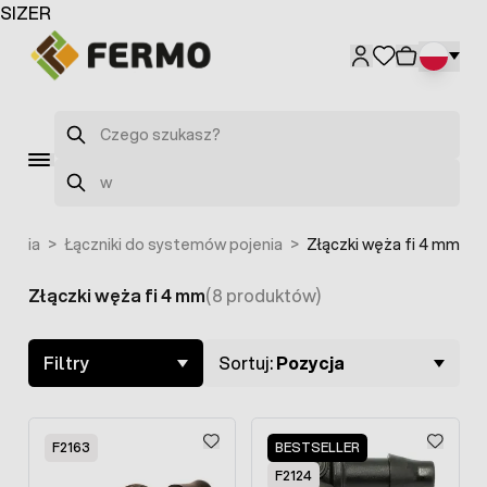
Przejdź do treści
SIZER
Szukaj
Szukaj
jenia
>
Łączniki do systemów pojenia
>
Złączki węża fi 4 mm
Złączki węża fi 4 mm
(8 produktów)
Skip to product list
Filtry
Sortuj:
Pozycja
F2163
BESTSELLER
F2124