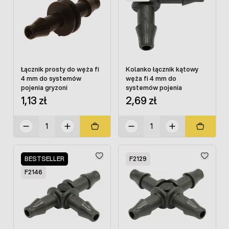
Łącznik prosty do węża fi
Kolanko łącznik kątowy
4 mm do systemów
węża fi 4 mm do
pojenia gryzoni
systemów pojenia
1,13 zł
2,69 zł
BESTSELLER
F2129
F2146