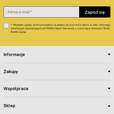
Adres e-mail
Zapisz się
Wyrażam zgodę na otrzymywanie na podany przeze mnie adres e-mail informacji
handlowych pochodzących od FERMO Karol Owczarek, z siedzibą w Piotrowie 18, 62-
814 Blizanów.
Informacje
Zakupy
Współpraca
Sklep