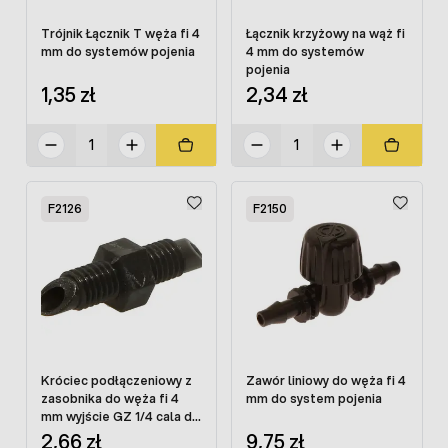
Trójnik Łącznik T węża fi 4
Łącznik krzyżowy na wąż fi
mm do systemów pojenia
4 mm do systemów
pojenia
1,35 zł
2,34 zł
F2126
F2150
Króciec podłączeniowy z
Zawór liniowy do węża fi 4
zasobnika do węża fi 4
mm do system pojenia
mm wyjście GZ 1/4 cala do
systemów pojenia
2,66 zł
9,75 zł