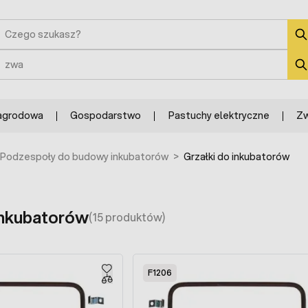
zukaj
zukaj
agrodowa
Gospodarstwo
Pastuchy elektryczne
Zw
Podzespoły do budowy inkubatorów
>
Grzałki do inkubatorów
inkubatorów
(15 produktów)
F1206