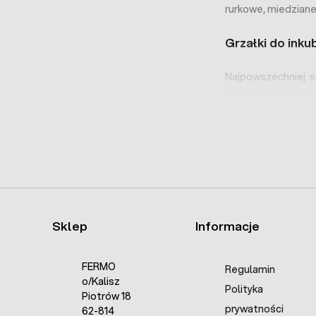
rurkowe, miedziane
Grzałki do inku
Najpowszechniej 
różne wymiary i m
najczęściej ze sto
Zalety grzałki r
Trwałość i wy
Moc nie zależ
50 i 250W. Je
grzałkę łatwo 
Sklep
Informacje
Higiena:
grzał
Jaka moc grz
FERMO
Regulamin
o/Kalisz
Polityka
Piotrów 18
Moc 150W jest 
prywatności
62-814
kubatury 50 