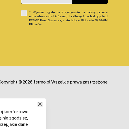
Wyrażam zgodę na otrzymywanie na podany przeze
mnie adres e-mail informacji handlowych pochodzących od
FERMO Karol Owczarek, z siedzibą w Piotrowie 18, 62-814
Blizanów.
załka. Montaż dwóch elementów grzewczych poprawi
je to układ, co nie jest wskazane w inkubatorach
ierwsze imituje to naturalny układ (kwoka siedzi
batora i samej grzałki. Nieczystości zalegają zawsze
Copyright © 2026 fermo.pl Wszelkie prawa zastrzeżone
 Należy sprawdzić czy maksymalna moc na wyjściu
iej komfortowe.
ałego uszkodzenia wyjść sterownika.
ę nie zgodzisz,
żej, jakie dane