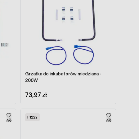
Grzałka do inkubatorów miedziana -
200W
73,97 zł
F1222