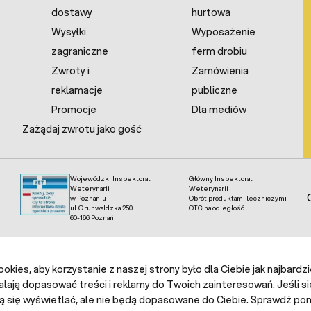
wyliczeń.
dostawy
hurtowa
Wysyłki
Wyposażenie
montować w inkubatorze?
zagraniczne
ferm drobiu
Zwroty i
Zamówienia
 konstrukcji inkubatorów własnej budowy zalecana jest jedna gr
raturowy powietrza we wnętrzu komory lęgowej. Jednak kompliku
reklamacje
publiczne
Promocje
Dla mediów
Zażądaj zwrotu jako gość
 grzałkę w inkubatorze ?
y montować pod pokrywą – w górnej części komory lęgowej. Po p
Wojewódzki Inspektorat
Główny Inspektorat
ach i ogrzewa je z góry) po drugie, łatwiej zachować czystość inku
Weterynarii
Weterynarii
kubatora.
w Poznaniu
Obrót produktami leczniczymi
ul. Grunwaldzka 250
OTC na odległość
60-166 Poznań
ć grzałkę do sterownika w inkubatorze?
czamy bezpośrednio do wyjść głównego sterownika temperatury.
kies, aby korzystanie z naszej strony było dla Ciebie jak najbardz
 jest mniejsza od mocy grzałki. W przeciwnym razie dojdzie do trw
alają dopasować treści i reklamy do Twoich zainteresowań. Jeśli si
ą się wyświetlać, ale nie będą dopasowane do Ciebie. Sprawdź poni
jemy izolatorów do mocowania grzałki?