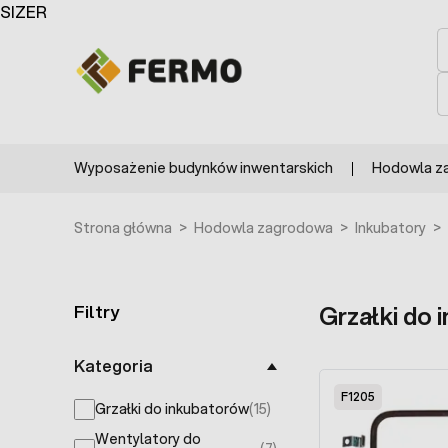
Przejdź do treści
SIZER
S
S
Wyposażenie budynków inwentarskich
Hodowla z
Strona główna
>
Hodowla zagrodowa
>
Inkubatory
>
Filtry
Grzałki do 
Skip to product list
Kategoria
F1205
Grzałki do inkubatorów
(15)
products available
Wentylatory do