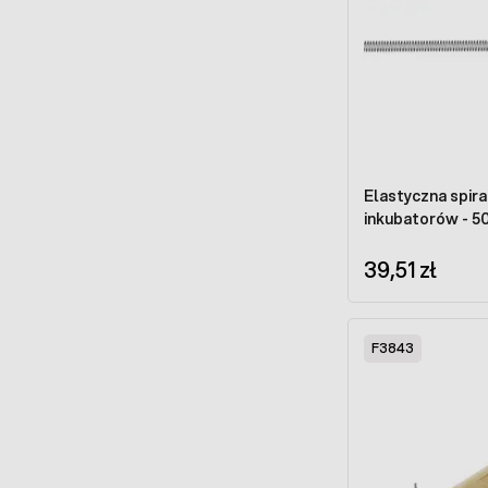
Elastyczna spir
inkubatorów - 
39,51 zł
F3843