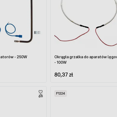
batorów - 250W
Okrągła grzałka do aparatów lęg
- 100W
80,37 zł
F1224