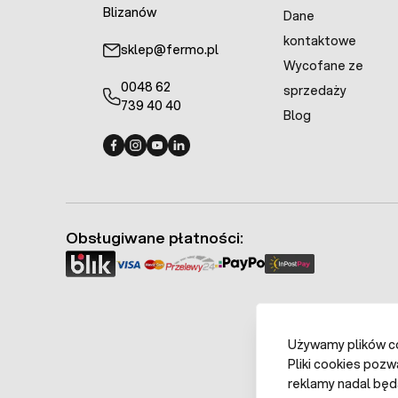
Blizanów
wychodzi to z 
Dane
kontaktowe
sklep@fermo.pl
Ile grzałek 
Wycofane ze
0048 62
sprzedaży
Dla większości
739 40 40
rozkład tempe
Blog
amatorskich.
Fermo - facebook
Fermo - Instagram
Fermo - YouTube
Fermo - Linkedin
Jak montować
Grzałkę należ
zawsze na jajk
Obsługiwane płatności:
na podłodze in
Jak podłączy
Grzałkę podłą
Używamy plików coo
regulatora nie
Pliki cookies pozw
reklamy nadal będ
Czy potrzebu