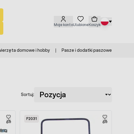
Moje konto
Ulubione
Koszyk
ierzęta domowe i hobby
Pasze i dodatki paszowe
Sortuj:
F2031