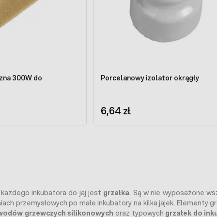
czna 300W do
Porcelanowy izolator okrągły
6,64 zł
ażdego inkubatora do jaj jest
grzałka
. Są w nie wyposażone wsz
iach przemysłowych po małe inkubatory na kilka jajek. Elementy
wodów grzewczych silikonowych
oraz typowych
grzałek do ink