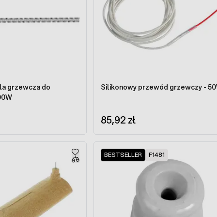
ala grzewcza do
Silikonowy przewód grzewczy - 5
500W
85,92 zł
BESTSELLER
F1481