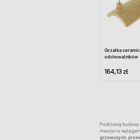
Grzałka cerami
odchowalników
164,13 zł
Podstawą budowy k
maszyn w wylęgarn
grzewczych
,
prze