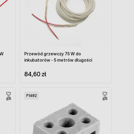
0W
Przewód grzewczy 75 W do
inkubatorów - 5 metrów długości
84,60 zł
F1482