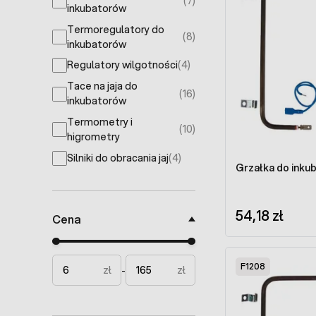
(7)
products available
inkubatorów
Termoregulatory do
(8)
products available
inkubatorów
Regulatory wilgotności
(4)
products available
Tace na jaja do
(16)
products available
inkubatorów
Termometry i
(10)
products available
higrometry
Silniki do obracania jaj
(4)
products available
Grzałka do inku
54,18 zł
Cena
Minimal price
Maximum price
F1208
zł
zł
-