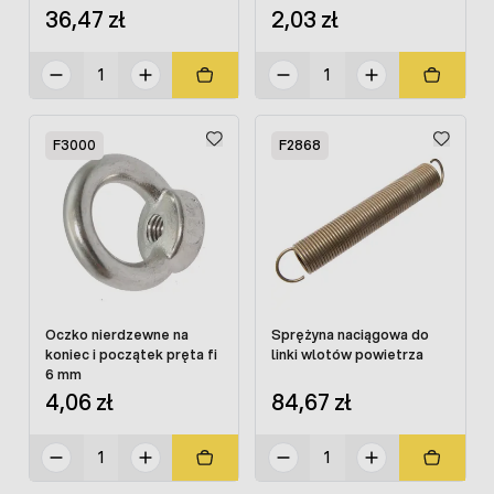
powietrza.
36,47 zł
2,03 zł
F3000
F2868
Oczko nierdzewne na
Sprężyna naciągowa do
koniec i początek pręta fi
linki wlotów powietrza
6 mm
4,06 zł
84,67 zł