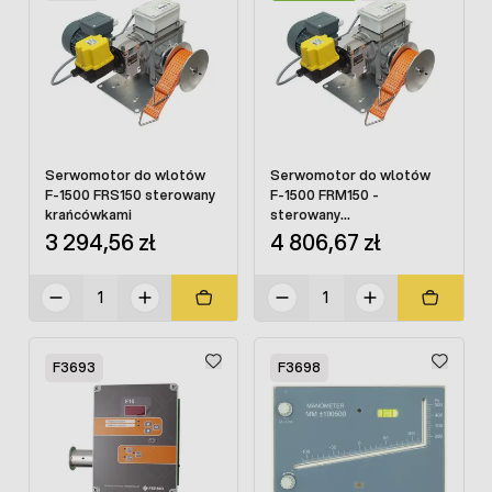
Serwomotor do wlotów
Serwomotor do wlotów
F-1500 FRS150 sterowany
F-1500 FRM150 -
krańcówkami
sterowany
potencjometrem i
3 294,56 zł
4 806,67 zł
krańcówkami
F3693
F3698