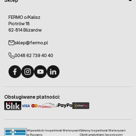
FERMO o/Kalisz
Piotrów 18
62-814 Blizanów
sklep@fermo.pl
0048 62 739 40 40
Fermo - facebook
Fermo - Instagram
Fermo - YouTube
Fermo - Linkedin
Obsługiwane płatności:
Wojewódzki Inspektorat Weterynarii
Główny Inspektorat Weterynarii
w Poznaniu
Obrót produktami leczniczymi