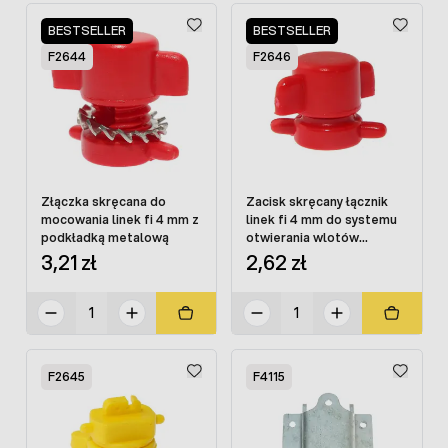
BESTSELLER
BESTSELLER
F2644
F2646
Złączka skręcana do
Zacisk skręcany łącznik
mocowania linek fi 4 mm z
linek fi 4 mm do systemu
podkładką metalową
otwierania wlotów
powietrza
3,21 zł
2,62 zł
F2645
F4115