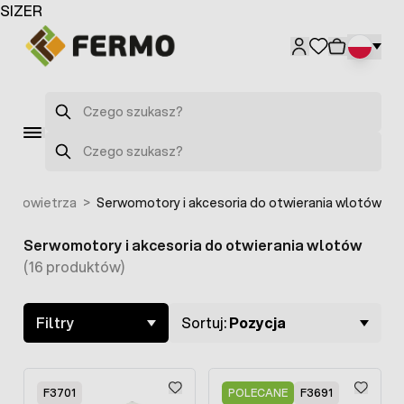
Przejdź do treści
SIZER
Szukaj
Szukaj
ty powietrza
>
Serwomotory i akcesoria do otwierania wlotów
Serwomotory i akcesoria do otwierania wlotów
Skip to product list
(16 produktów)
Filtry
Sortuj:
Pozycja
F3701
POLECANE
F3691