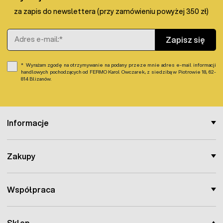
za zapis do newslettera (przy zamówieniu powyżej 350 zł)
Adres e-mail
Zapisz się
Wyrażam zgodę na otrzymywanie na podany przeze mnie adres e-mail informacji
handlowych pochodzących od FERMO Karol Owczarek, z siedzibą w Piotrowie 18, 62-
814 Blizanów.
Informacje
Zakupy
Współpraca
Sklep