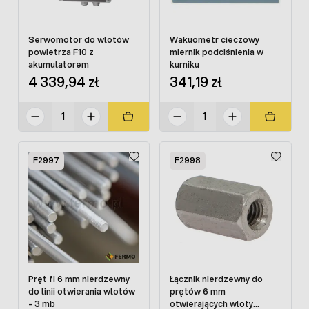
Serwomotor do wlotów
Wakuometr cieczowy
powietrza F10 z
miernik podciśnienia w
akumulatorem
kurniku
4 339,94 zł
341,19 zł
F2997
F2998
Pręt fi 6 mm nierdzewny
Łącznik nierdzewny do
do linii otwierania wlotów
prętów 6 mm
- 3 mb
otwierających wloty