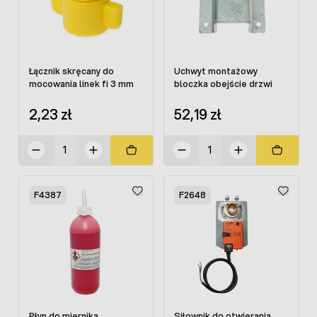
Łącznik skręcany do
Uchwyt montażowy
mocowania linek fi 3 mm
bloczka obejście drzwi
2,23 zł
52,19 zł
F4387
F2648
Płyn do miernika
Siłownik do otwierania