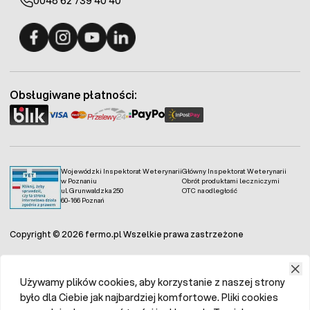
0048 62 739 40 40
Fermo - facebook
Fermo - Instagram
Fermo - YouTube
Fermo - Linkedin
Obsługiwane płatności:
Wojewódzki Inspektorat Weterynarii
Główny Inspektorat Weterynarii
w Poznaniu
Obrót produktami leczniczymi
ul. Grunwaldzka 250
OTC na odległość
60-166 Poznań
Copyright © 2026 fermo.pl Wszelkie prawa zastrzeżone
Używamy plików cookies, aby korzystanie z naszej strony
było dla Ciebie jak najbardziej komfortowe. Pliki cookies