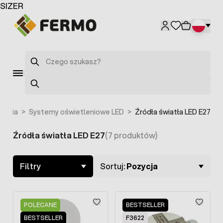
Przejdź do treści
SIZER
F3626
Szukaj
Szukaj
lenia
>
Systemy oświetleniowe LED
>
Źródła światła LED E27
Źródła światła LED E27
(7 produktów)
Skip to product list
Filtry
Sortuj:
Pozycja
POLECANE
BESTSELLER
BESTSELLER
F3622