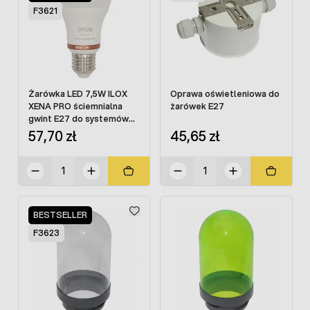
F3621
Żarówka LED 7,5W ILOX
Oprawa oświetleniowa do
XENA PRO ściemnialna
żarówek E27
gwint E27 do systemów
oświetlenia
57,70 zł
45,65 zł
BESTSELLER
F3623