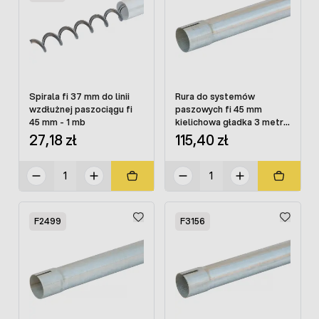
Spirala fi 37 mm do linii
Rura do systemów
wzdłużnej paszociągu fi
paszowych fi 45 mm
45 mm - 1 mb
kielichowa gładka 3 metry
- 4 otwory
27,18 zł
115,40 zł
F2499
F3156