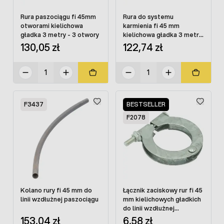
Rura paszociągu fi 45mm
Rura do systemu
otworami kielichowa
karmienia fi 45 mm
gładka 3 metry - 3 otwory
kielichowa gładka 3 metry
- 2 otwory
130,05 zł
122,74 zł
F3437
BESTSELLER
F2078
Kolano rury fi 45 mm do
Łącznik zaciskowy rur fi 45
linii wzdłużnej paszociągu
mm kielichowych gładkich
do linii wzdłużnej
paszociągu
153,04 zł
6,58 zł