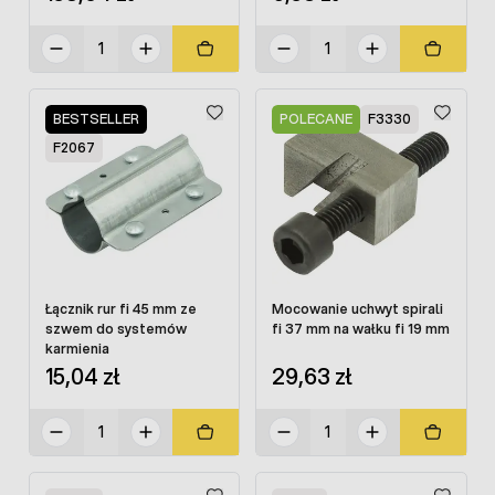
BESTSELLER
POLECANE
F3330
F2067
Łącznik rur fi 45 mm ze
Mocowanie uchwyt spirali
szwem do systemów
fi 37 mm na wałku fi 19 mm
karmienia
15,04 zł
29,63 zł