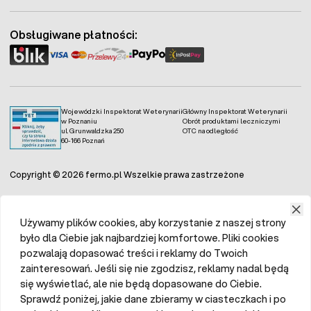
Fermo - facebook
Fermo - Instagram
Fermo - YouTube
Fermo - Linkedin
Obsługiwane płatności:
Wojewódzki Inspektorat Weterynarii
Główny Inspektorat Weterynarii
w Poznaniu
Obrót produktami leczniczymi
ul. Grunwaldzka 250
OTC na odległość
60-166 Poznań
Copyright © 2026 fermo.pl Wszelkie prawa zastrzeżone
Używamy plików cookies, aby korzystanie z naszej strony
było dla Ciebie jak najbardziej komfortowe. Pliki cookies
pozwalają dopasować treści i reklamy do Twoich
zainteresowań. Jeśli się nie zgodzisz, reklamy nadal będą
się wyświetlać, ale nie będą dopasowane do Ciebie.
Sprawdź poniżej, jakie dane zbieramy w ciasteczkach i po