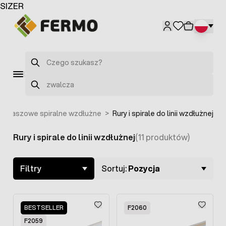
Przejdź do treści
SIZER
Szukaj
Szukaj
nie paszowe spiralne wzdłużne
>
Rury i spirale do linii wzdłużnej
Rury i spirale do linii wzdłużnej
(11 produktów)
Skip to product list
Filtry
Sortuj:
Pozycja
BESTSELLER
F2060
F2059