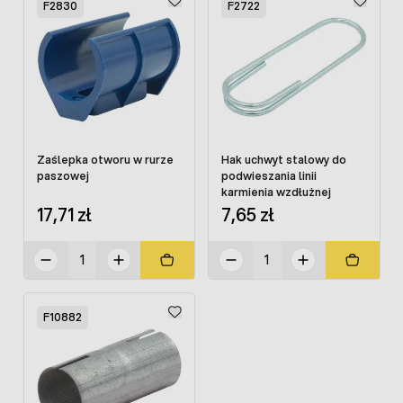
F2830
F2722
Zaślepka otworu w rurze
Hak uchwyt stalowy do
paszowej
podwieszania linii
karmienia wzdłużnej
17,71 zł
7,65 zł
F10882