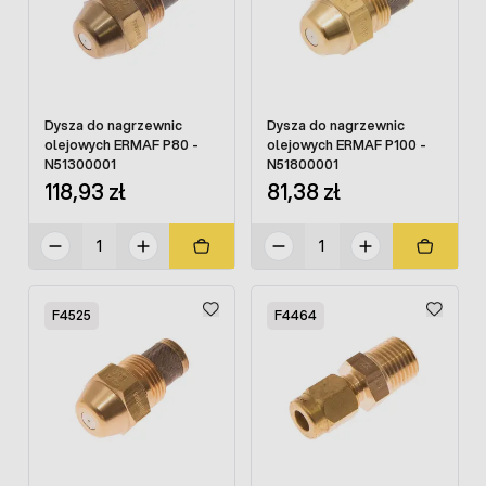
Dysza do nagrzewnic
Dysza do nagrzewnic
olejowych ERMAF P80 -
olejowych ERMAF P100 -
N51300001
N51800001
118,93 zł
81,38 zł
F4525
F4464