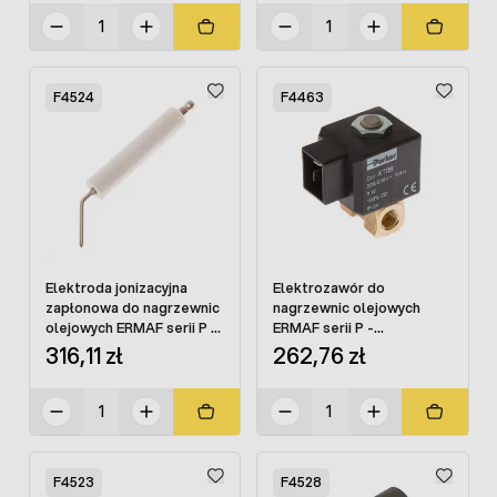
F4524
F4463
Elektroda jonizacyjna
Elektrozawór do
zapłonowa do nagrzewnic
nagrzewnic olejowych
olejowych ERMAF serii P -
ERMAF serii P -
N51400008
N51400237
316,11 zł
262,76 zł
F4523
F4528