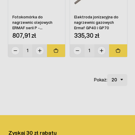
Fotokomórka do
Elektroda jonizacyjna do
nagrzewnic olejowych
nagrzewnic gazowych
ERMAF serii P -
Ermaf GP40 i GP70
N51400282
807,91 zł
335,30 zł
Pokaż:
Zyskaj 30 zł rabatu