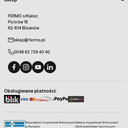
FERMO o/Kalisz
Piotrów 18
62-814 Blizanów
sklep@fermo.pl
0048 62 739 40 40
Fermo - facebook
Fermo - Instagram
Fermo - YouTube
Fermo - Linkedin
Obsługiwane płatności:
Wojewódzki Inspektorat Weterynarii
Główny Inspektorat Weterynarii
w Poznaniu
Obrót produktami leczniczymi