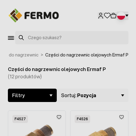
Przejdź do treści
Szukaj
nne do nagrzewnic
>
Części do nagrzewnic olejowych Ermaf P
Części do nagrzewnic olejowych Ermaf P
Skip to product list
(12 produktów)
Filtry
Sortuj:
Pozycja
F4527
F4526