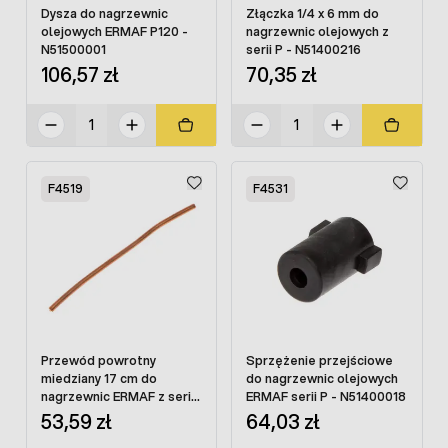
Dysza do nagrzewnic
Złączka 1/4 x 6 mm do
olejowych ERMAF P120 -
nagrzewnic olejowych z
N51500001
serii P - N51400216
106,57 zł
70,35 zł
F4519
F4531
Przewód powrotny
Sprzężenie przejściowe
miedziany 17 cm do
do nagrzewnic olejowych
nagrzewnic ERMAF z serii
ERMAF serii P - N51400018
P - N51400219
53,59 zł
64,03 zł