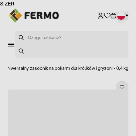
Przejdź do treści
SIZER
Szukaj
Szukaj
>
Uniwersalny zasobnik na pokarm dla królików i gryzoni - 0,4 kg