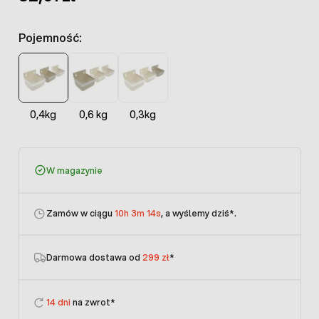
Pojemność:
0,4kg
0,6 kg
0,3kg
W magazynie
Zamów w ciągu
10h 3m 14s
, a wyślemy dziś
*.
Darmowa dostawa od
299 zł
*
14 dni
na zwrot*