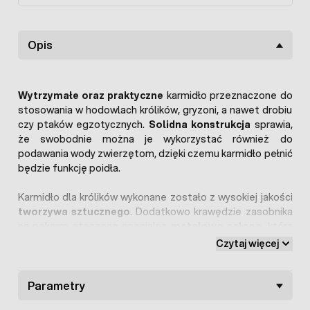
Opis
Wytrzymałe oraz praktyczne
karmidło przeznaczone do
stosowania w hodowlach królików, gryzoni, a nawet drobiu
czy ptaków egzotycznych.
Solidna konstrukcja
sprawia,
że swobodnie można je wykorzystać również do
podawania wody zwierzętom, dzięki czemu karmidło pełnić
będzie funkcję poidła.
Karmidło dla królików wykonane zostało z wysokiej jakości
tworzywa sztucznego
. Dodatkowo krawędzie zasobnika
na pokarm otoczono specjalną
metalową osłoną
, która
zabezpiecza przed obgryzanie przez zwierzęta.
Czytaj więcej
Wykorzystany przy produkcji karmidła dla drobiu mocny
materiał sprawia, że jest ono
odporne
na uszkodzenia.
Parametry
Dwa
otwory montażowe
umożliwiają stabilne mocowanie