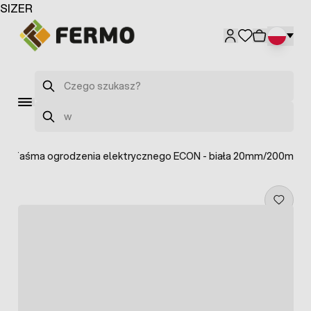
Przejdź do treści
SIZER
Szukaj
Szukaj
>
Taśma ogrodzenia elektrycznego ECON - biała 20mm/200m