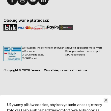
Fermo - facebook
Fermo - Instagram
Fermo - YouTube
Fermo - Linkedin
Obsługiwane płatności:
Wojewódzki Inspektorat Weterynarii
Główny Inspektorat Weterynarii
w Poznaniu
Obrót produktami leczniczymi
ul. Grunwaldzka 250
OTC na odległość
60-166 Poznań
Copyright © 2026 fermo.pl Wszelkie prawa zastrzeżone
Używamy plików cookies, aby korzystanie z naszej strony
było dla Ciebie jak najbardziej komfortowe. Pliki cookies