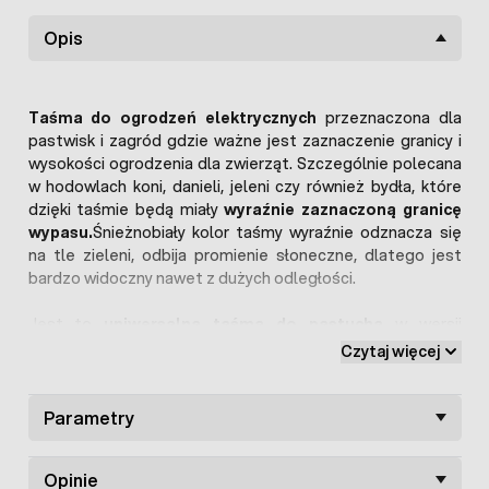
Opis
Taśma do ogrodzeń elektrycznych
przeznaczona dla
pastwisk i zagród gdzie ważne jest zaznaczenie granicy i
wysokości ogrodzenia dla zwierząt. Szczególnie polecana
w hodowlach koni, danieli, jeleni czy również bydła, które
dzięki taśmie będą miały
wyraźnie zaznaczoną granicę
wypasu.
Śnieżnobiały kolor taśmy wyraźnie odznacza się
na tle zieleni, odbija promienie słoneczne, dlatego jest
bardzo widoczny nawet z dużych odległości.
Jest to
uniwersalna taśma do pastucha
w wersji
ekonomicznej wykonana ze splotów włókien
Czytaj więcej
polipropylenowych, które zachowują swoje właściwości
przez wiele lat. Wstęga elektryczna nie traci swojej
elastyczności jak również biały kolor nie szarzeje mimo
Parametry
upływu lat i działania czynników atmosferycznych.
W taśmę wplecione są
cztery druciki
odpowiedzialne za
Opinie
przewodzenie impulsów wytwarzanych przez elektryzator.