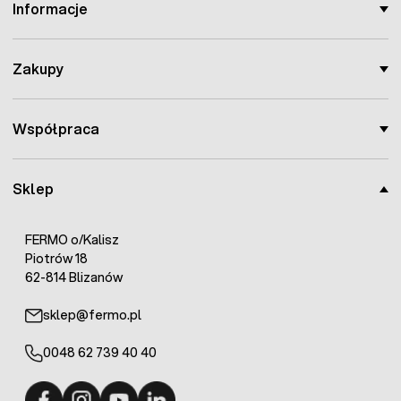
Wplecione przewodniki: 4x0,15mm druciki ze stali
Informacje
nierdzewnej
Oporność: 11 Ohm/m
Odporność na zerwania > 96kg
Zakupy
Współpraca
Sklep
FERMO o/Kalisz
Piotrów 18
62-814 Blizanów
sklep@fermo.pl
0048 62 739 40 40