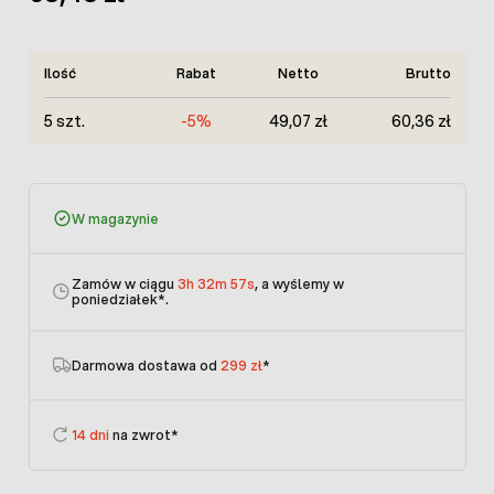
Ilość
Rabat
Netto
Brutto
5 szt.
-5%
49,07 zł
60,36 zł
W magazynie
Zamów w ciągu
3h 32m 57s
, a wyślemy w
poniedziałek
*.
Darmowa dostawa od
299 zł
*
14 dni
na zwrot*