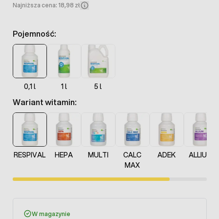
Najniższa cena: 18,98 zł
Pojemność:
0,1 l
1 l
5 l
Wariant witamin:
RESPIVAL
HEPA
MULTI
CALC
ADEK
ALLIUM
MAX
W magazynie