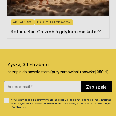
Zadbaj o swoje zwierzęta hodowlane i dostarcz im
witamin. Sprawdź naszą ofertę i wybierz najlepszy dla
twojej hodowli preparat witaminowy.
AKTUALNOŚCI
PORADY DLA HODOWCÓW
Katar u Kur. Co zrobić gdy kura ma katar?
Zyskaj 30 zł rabatu
za zapis do newslettera (przy zamówieniu powyżej 350 zł)
Adres e-mail
Zapisz się
Wyrażam zgodę na otrzymywanie na podany przeze mnie adres e-mail informacji
handlowych pochodzących od FERMO Karol Owczarek, z siedzibą w Piotrowie 18, 62-
814 Blizanów.