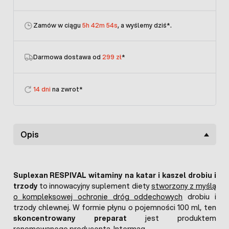
Zamów w ciągu
5h 42m 54s
, a wyślemy dziś
*.
Darmowa dostawa od
299 zł
*
14 dni
na zwrot*
Opis
Suplexan RESPIVAL witaminy na katar i kaszel drobiu i
trzody
to innowacyjny suplement diety
stworzony z myślą
o kompleksowej ochronie dróg oddechowych
drobiu i
trzody chlewnej. W formie płynu o pojemności 100 ml, ten
skoncentrowany preparat
jest produktem