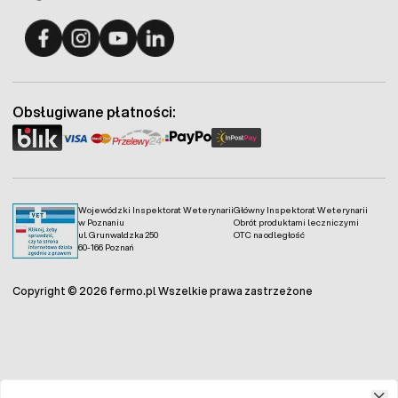
Fermo - facebook
Fermo - Instagram
Fermo - YouTube
Fermo - Linkedin
Obsługiwane płatności:
Wojewódzki Inspektorat Weterynarii
Główny Inspektorat Weterynarii
w Poznaniu
Obrót produktami leczniczymi
ul. Grunwaldzka 250
OTC na odległość
60-166 Poznań
Copyright © 2026 fermo.pl Wszelkie prawa zastrzeżone