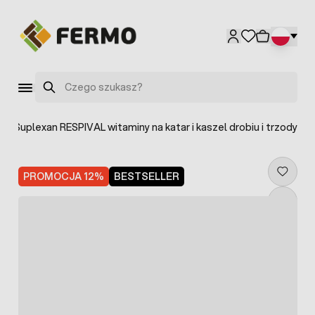
Przejdź do treści
Szukaj
>
Suplexan RESPIVAL witaminy na katar i kaszel drobiu i trzody
PROMOCJA 12%
BESTSELLER