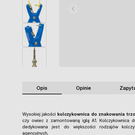
Opis
Opinie
Zapyta
Wysokiej jakości
kolczykownica do znakowania trz
czy owiec z zamontowaną igłą A1. Kolczykownica do 
dedykowana jest do większości rodzajów kolcz
agencyjnych.