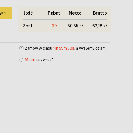
Ilość
Rabat
Netto
Brutto
yka
2 szt.
-3%
50,55 zł
62,18 zł
Zamów w ciągu
11h 59m 53s
, a wyślemy dziś
*.
14 dni
na zwrot*