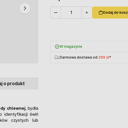
Dodaj do kosz
Ilość
W magazynie
Darmowa dostawa od
299 zł
*
j o produkt
ody chlewnej
, bydła
identyfikacji świń
yków czystych lub