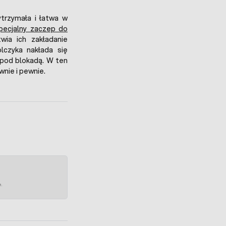
rzymała i łatwa w
pecjalny zaczep do
twia ich zakładanie
lczyka nakłada się
 pod blokadą. W ten
nie i pewnie.
e.