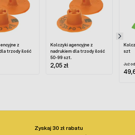
gencyjne z
Kolczyki agencyjne z
Kolcz
la trzody ilość
nadrukiem dla trzody ilość
szt
50-99 szt.
2,05 zł
Już od
49,6
Zyskaj 30 zł rabatu