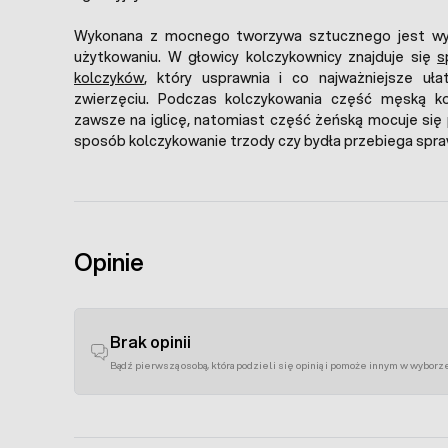
Wykonana z mocnego tworzywa sztucznego jest wyt
użytkowaniu. W głowicy kolczykownicy znajduje się
s
kolczyków
, który usprawnia i co najważniejsze uła
zwierzęciu. Podczas kolczykowania część męską ko
zawsze na iglicę, natomiast część żeńską mocuje się
sposób kolczykowanie trzody czy bydła przebiega spraw
Opinie
Brak opinii
Bądź pierwszą osobą, która podzieli się opinią i pomoże innym w wyborz