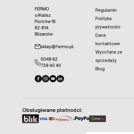
FERMO
Regulamin
o/Kalisz
Polityka
Piotrów 18
prywatności
62-814
Blizanów
Dane
kontaktowe
sklep@fermo.pl
Wycofane ze
0048 62
sprzedaży
739 40 40
Blog
Fermo - facebook
Fermo - Instagram
Fermo - YouTube
Fermo - Linkedin
Obsługiwane płatności: