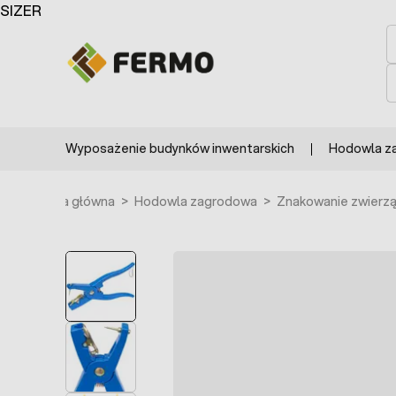
Przejdź do treści
SIZER
S
S
Wyposażenie budynków inwentarskich
Hodowla z
Strona główna
>
Hodowla zagrodowa
>
Znakowanie zwierz