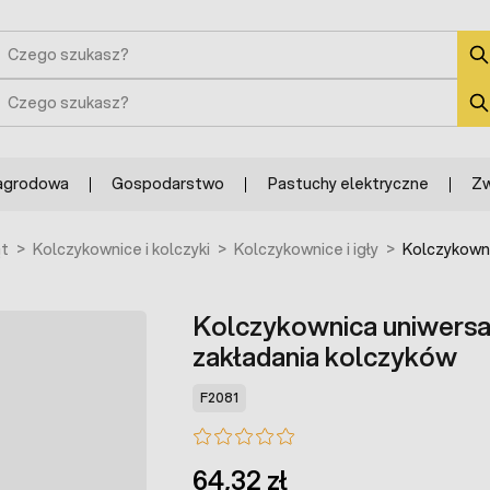
zukaj
zukaj
agrodowa
Gospodarstwo
Pastuchy elektryczne
Zw
ąt
>
Kolczykownice i kolczyki
>
Kolczykownice i igły
>
Kolczykowni
Kolczykownica uniwersa
zakładania kolczyków
F2081
64,32 zł