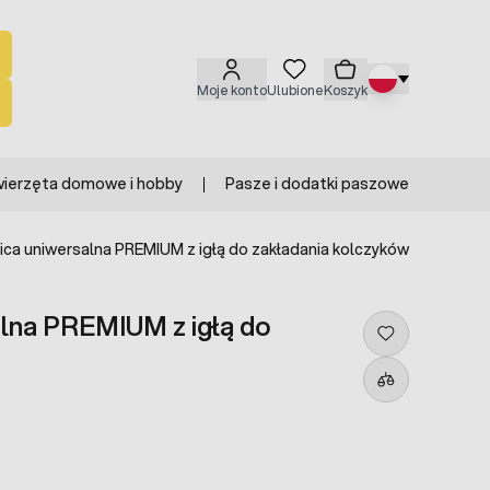
Moje konto
Ulubione
Koszyk
ierzęta domowe i hobby
Pasze i dodatki paszowe
ca uniwersalna PREMIUM z igłą do zakładania kolczyków
lna PREMIUM z igłą do