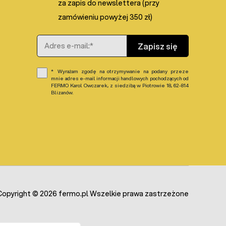
za zapis do newslettera (przy
zamówieniu powyżej 350 zł)
Adres e-mail
Zapisz się
Wyrażam zgodę na otrzymywanie na podany przeze
mnie adres e-mail informacji handlowych pochodzących od
FERMO Karol Owczarek, z siedzibą w Piotrowie 18, 62-814
Blizanów.
Copyright © 2026 fermo.pl Wszelkie prawa zastrzeżone