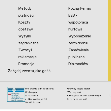
Metody
Poznaj Fermo
płatności
B2B –
Koszty
współpraca
dostawy
hurtowa
Wysyłki
Wyposażenie
zagraniczne
ferm drobiu
Zwroty i
Zamówienia
reklamacje
publiczne
Promocje
Dla mediów
Zażądaj zwrotu jako gość
Wojewódzki Inspektorat
Główny Inspektorat
Weterynarii
Weterynarii
w Poznaniu
Obrót produktami leczniczymi
ul. Grunwaldzka 250
OTC na odległość
60-166 Poznań