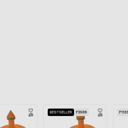
BESTSELLER
F3599
F113