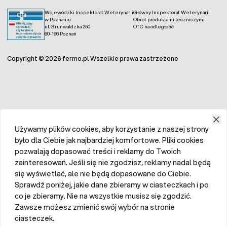
Wojewódzki Inspektorat Weterynarii
Główny Inspektorat Weterynarii
w Poznaniu
Obrót produktami leczniczymi
ul. Grunwaldzka 250
OTC na odległość
60-166 Poznań
Copyright © 2026 fermo.pl Wszelkie prawa zastrzeżone
Używamy plików cookies, aby korzystanie z naszej strony
było dla Ciebie jak najbardziej komfortowe. Pliki cookies
pozwalają dopasować treści i reklamy do Twoich
zainteresowań. Jeśli się nie zgodzisz, reklamy nadal będą
się wyświetlać, ale nie będą dopasowane do Ciebie.
Sprawdź poniżej, jakie dane zbieramy w ciasteczkach i po
co je zbieramy. Nie na wszystkie musisz się zgodzić.
Zawsze możesz zmienić swój wybór na stronie
ciasteczek.