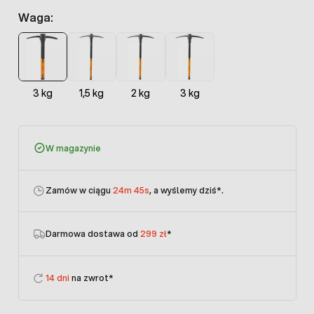
Waga:
3 kg
1,5 kg
2 kg
3 kg
W magazynie
Zamów w ciągu
24m 45s
, a wyślemy dziś
*.
Darmowa dostawa od
299 zł
*
14 dni
na zwrot*