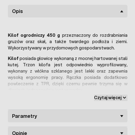
Opis
Kilof ogrodniczy 450 g
przeznaczony do rozdrabniania
gruzów oraz skał, a także twardego podłoża i ziemi.
Wykorzystywany w przydomowych gospodarstwach.
Kilof
posiada głowicę wykonaną z mocnej hartowanej stali
kutej. Trzon kilofa jest odpowiednio wyprofilowany,
wykonany z włókna szklanego jest lekki oraz zapewnia
wysoką ergonomię pracy. Rączka posiada dodatkowo
powleczenie z TPR, dzięki czemu pewnie trzyma się w
dłoniach, jednocześnie jest wygodny.
Czytaj więcej
Kilof ogrodniczy 450 g marki Bradas
posiada
certyfikat
bezpieczeństwa TÜV GS
.
Parametry
Parametry techniczne:
waga: 450 g
długość trzonka: 370 mm
Opinie