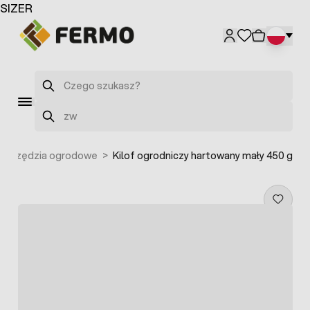
Przejdź do treści
SIZER
Szukaj
Szukaj
Narzędzia ogrodowe
>
Kilof ogrodniczy hartowany mały 450 g