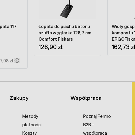
pata 117
Łopata do piachu betonu
Widły gos
szufla węglarka 126,7 cm
kompostu 
Comfort Fiskars
ERGOFiska
126,90 zł
162,73 z
17,98 zł
Zakupy
Współpraca
Metody
Poznaj Fermo
płatności
B2B –
Koszty
współpraca