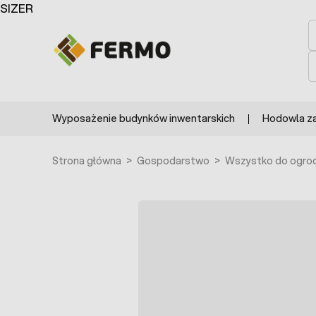
Przejdź do treści
SIZER
S
S
Wyposażenie budynków inwentarskich
Hodowla z
Strona główna
>
Gospodarstwo
>
Wszystko do ogro