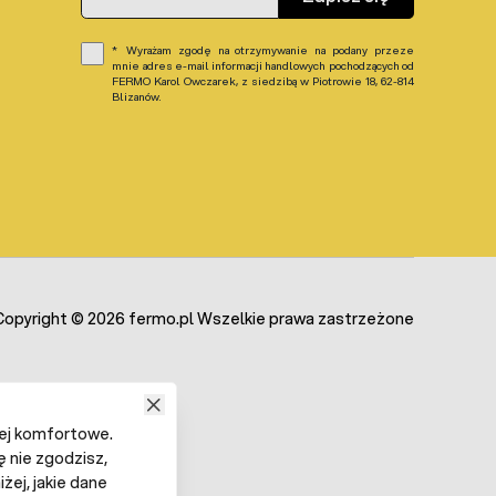
Wyrażam zgodę na otrzymywanie na podany przeze
mnie adres e-mail informacji handlowych pochodzących od
FERMO Karol Owczarek, z siedzibą w Piotrowie 18, 62-814
Blizanów.
Copyright © 2026 fermo.pl Wszelkie prawa zastrzeżone
iej komfortowe.
ę nie zgodzisz,
żej, jakie dane