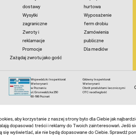
dostawy
hurtowa
Wysyłki
Wyposażenie
zagraniczne
ferm drobiu
Zwroty i
Zamówienia
reklamacje
publiczne
Promocje
Dla mediów
Zażądaj zwrotu jako gość
Wojewódzki Inspektorat
Główny Inspektorat
Weterynarii
Weterynarii
w Poznaniu
Obrót produktami leczniczymi
ul. Grunwaldzka 250
OTC na odległość
60-166 Poznań
kies, aby korzystanie z naszej strony było dla Ciebie jak najbardz
alają dopasować treści i reklamy do Twoich zainteresowań. Jeśli si
ą się wyświetlać, ale nie będą dopasowane do Ciebie. Sprawdź poni