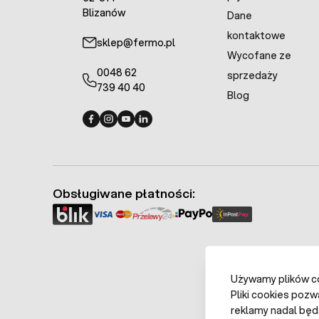
Blizanów
Dane
kontaktowe
sklep@fermo.pl
Wycofane ze
0048 62
sprzedaży
739 40 40
Blog
Fermo - facebook
Fermo - Instagram
Fermo - YouTube
Fermo - Linkedin
Obsługiwane płatności:
Używamy plików coo
Pliki cookies pozw
reklamy nadal będ